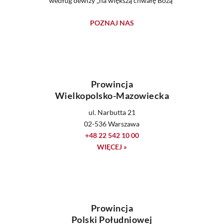
według dewizy „na większą chwałę Bożą”
POZNAJ NAS
Prowincja
Wielkopolsko-Mazowiecka
ul. Narbutta 21
02-536 Warszawa
+48 22 542 10 00
WIĘCEJ »
Prowincja
Polski Południowej