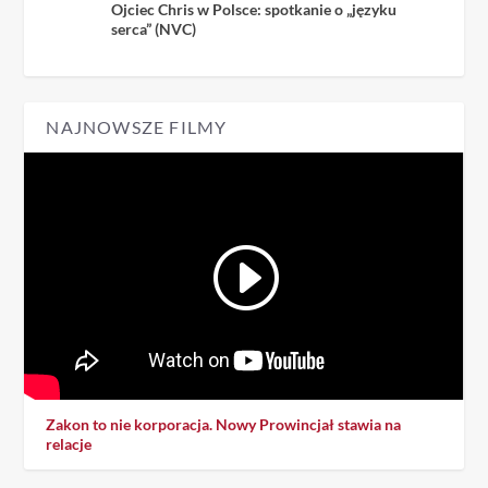
Ojciec Chris w Polsce: spotkanie o „języku
serca” (NVC)
NAJNOWSZE FILMY
Zakon to nie korporacja. Nowy Prowincjał stawia na
relacje