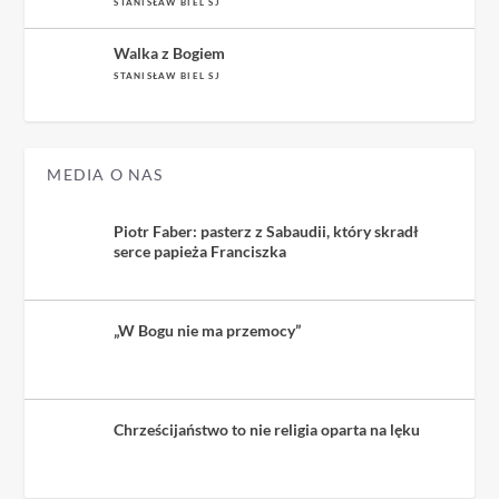
STANISŁAW BIEL SJ
Walka z Bogiem
STANISŁAW BIEL SJ
MEDIA O NAS
Piotr Faber: pasterz z Sabaudii, który skradł
serce papieża Franciszka
„W Bogu nie ma przemocy”
Chrześcijaństwo to nie religia oparta na lęku