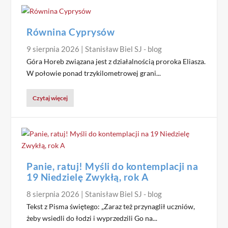
8 SIERPNIA 2026
25 LIPCA 2026
|
STANISŁAW BIEL SJ - BLOG
|
STANISŁAW BIEL SJ - BLOG
Równina Cyprysów
9 sierpnia 2026
|
Stanisław Biel SJ - blog
Góra Horeb związana jest z działalnością proroka Eliasza.
W połowie ponad trzykilometrowej grani...
Czytaj więcej
Panie, ratuj! Myśli do kontemplacji na
19 Niedzielę Zwykłą, rok A
8 sierpnia 2026
|
Stanisław Biel SJ - blog
Tekst z Pisma świętego: „Zaraz też przynaglił uczniów,
żeby wsiedli do łodzi i wyprzedzili Go na...