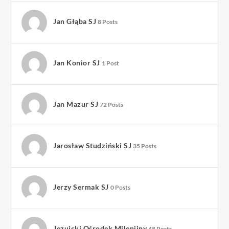
Jan Głąba SJ
8 Posts
Jan Konior SJ
1 Post
Jan Mazur SJ
72 Posts
Jarosław Studziński SJ
35 Posts
Jerzy Sermak SJ
0 Posts
Jezuicki Ośrodek Milenijny
48 Posts