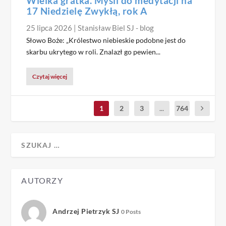
Wielka gratka. Myśli do medytacji na
17 Niedzielę Zwykłą, rok A
25 lipca 2026
|
Stanisław Biel SJ - blog
Słowo Boże: „Królestwo niebieskie podobne jest do
skarbu ukrytego w roli. Znalazł go pewien...
Czytaj więcej
1
2
3
...
764
AUTORZY
Andrzej Pietrzyk SJ
0 Posts