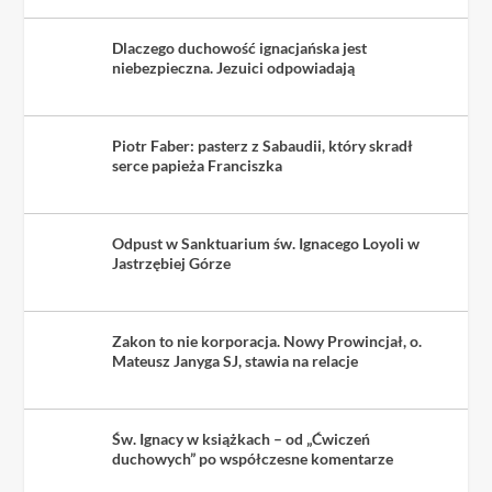
Dlaczego duchowość ignacjańska jest
niebezpieczna. Jezuici odpowiadają
Piotr Faber: pasterz z Sabaudii, który skradł
serce papieża Franciszka
Odpust w Sanktuarium św. Ignacego Loyoli w
Jastrzębiej Górze
Zakon to nie korporacja. Nowy Prowincjał, o.
Mateusz Janyga SJ, stawia na relacje
Św. Ignacy w książkach – od „Ćwiczeń
duchowych” po współczesne komentarze