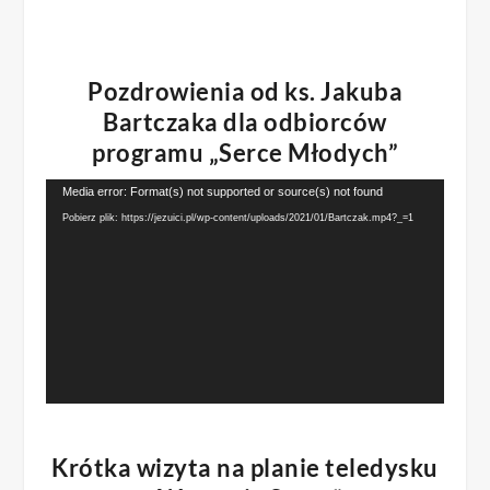
Pozdrowienia od ks. Jakuba
Bartczaka dla odbiorców
programu „Serce Młodych”
Odtwarzacz
Media error: Format(s) not supported or source(s) not found
video
Pobierz plik: https://jezuici.pl/wp-content/uploads/2021/01/Bartczak.mp4?_=1
Krótka wizyta na planie teledysku