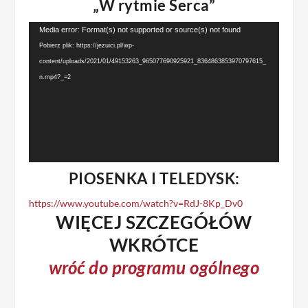
„W rytmie Serca”
Odtwarzacz
Media error: Format(s) not supported or source(s) not found
video
Pobierz plik: https://jezuici.pl/wp-
content/uploads/2021/01/49153263_965077690925921_8364863853970797615_
n.mp4?_=2
PIOSENKA I TELEDYSK:
https://www.youtube.com/watch?v=RdJ-8Kp_Dv0
WIĘCEJ SZCZEGÓŁÓW
WKRÓTCE
wróć do programu ogólnego