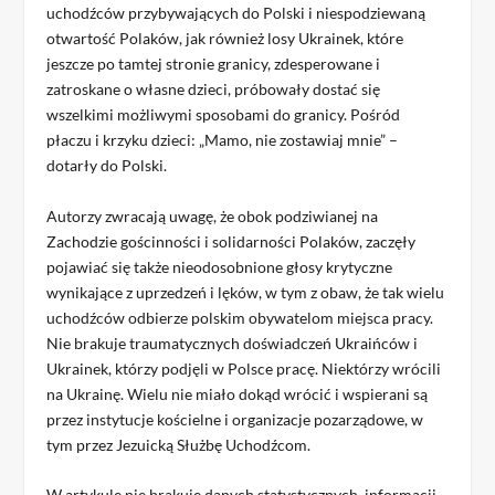
uchodźców przybywających do Polski i niespodziewaną
otwartość Polaków, jak również losy Ukrainek, które
jeszcze po tamtej stronie granicy, zdesperowane i
zatroskane o własne dzieci, próbowały dostać się
wszelkimi możliwymi sposobami do granicy. Pośród
płaczu i krzyku dzieci: „Mamo, nie zostawiaj mnie” –
dotarły do Polski.
Autorzy zwracają uwagę, że obok podziwianej na
Zachodzie gościnności i solidarności Polaków, zaczęły
pojawiać się także nieodosobnione głosy krytyczne
wynikające z uprzedzeń i lęków, w tym z obaw, że tak wielu
uchodźców odbierze polskim obywatelom miejsca pracy.
Nie brakuje traumatycznych doświadczeń Ukraińców i
Ukrainek, którzy podjęli w Polsce pracę. Niektórzy wrócili
na Ukrainę. Wielu nie miało dokąd wrócić i wspierani są
przez instytucje kościelne i organizacje pozarządowe, w
tym przez Jezuicką Służbę Uchodźcom.
W artykule nie brakuje danych statystycznych, informacji