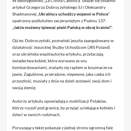
W dwutygodniku „La Civiltà Cattolica” ukazał się ostatnio
artykuł Grzegorza Dobroczyńskiego SJ i Oleksandry
Shadmanovej „
Ukraińscy uchodźcy wojenni w Polsce
”
opatrzony podtytułem zaczerpniętym z Psalmu 137:
„
Jakże możemy śpiewać pieśń Pańską w obcej krainie?
”.
Ojciec Dobroczyński, poznański jezuita zaangażowany w
działalność Jezuickiej Służby Uchodźcom (JRS Poland)
oraz ukraińska współautorka artykułu, przytaczają
świadectwa kobiet, które wyrwane ze snu
bombardowaniami, znalazły się raptem w koszmarze na
jawie. Zagubione, przerażone, niepewne, jaka czeka ich
przyszłość, musiały z dnia na dzień zostawić swój dom i
swoją ziemię.
Autorzy artykułu opowiadają o mobilizacji Polaków,
którzy ruszyli pod granicę, by przyjąć uciekające kobiety i
dzieci w swoich rodzinach.
Poruszający tekst pokazuje z jednej strony ogromną falę