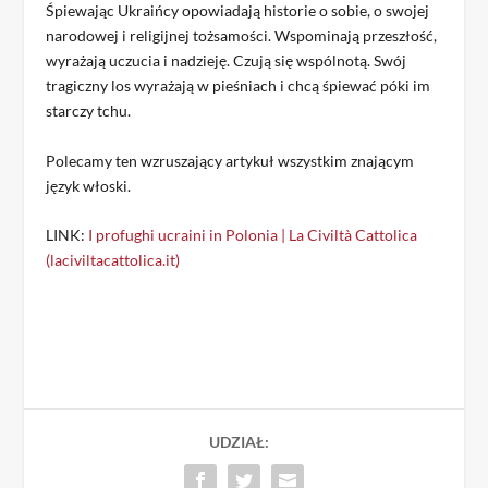
Śpiewając Ukraińcy opowiadają historie o sobie, o swojej
narodowej i religijnej tożsamości. Wspominają przeszłość,
wyrażają uczucia i nadzieję. Czują się wspólnotą. Swój
tragiczny los wyrażają w pieśniach i chcą śpiewać póki im
starczy tchu.
Polecamy ten wzruszający artykuł wszystkim znającym
język włoski.
LINK:
I profughi ucraini in Polonia | La Civiltà Cattolica
(laciviltacattolica.it)
UDZIAŁ: