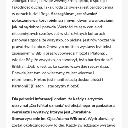
zabiegać raczej o swoje wewnętrzne piękno, o spokój i
łagodność ducha. Taka uroda człowieka jest bardzo cenna
w oczach ludzi i Boga.
Szczególnym jest również
połączenie wartości piękna z innymi dwoma wartościami,
jakimi są dobro i prawda.
Wartości te są w cenie od
niepamiętnych czasów. Już w starożytnych kulturach
panowała zgoda, że wszystko, co piękne, jest równocześnie
prawdziwe i dobre. Głównym mottem wystawy był tekst
zapisanym w Biblii oraz wypowiedzi filozofa Platona: „I
widział Bóg, że wszystko, co stworzył, było bardzo dobre”.
(Biblia). „Dobro jest to, ku czemu wszystkie rzeczy dążą.
Prawda jest tym, co wierzymy, że jest wieczne i
niezmienne. Piękno jest manifestacją doskonałości i
harmonii”. (Platon – starożytny filozof)
Dla pełności informacji dodam, że każdy z artystów
otrzymał „Certyfikat uznania” od oficjalnego organizatora
wernisażu i wystawy, którym jest „Parafialne
Stowarzyszenie im. Ojca Adama Wiktora”
. Wydrukowany
został okolicznościowy folder. Każdy zwiedzający wystawę