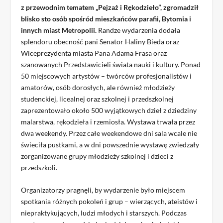
z przewodnim tematem „Pejzaż i Rękodzieło”, zgromadził
blisko sto osób spośród mieszkańców parafii, Bytomia i
innych miast Metropolii.
Randze wydarzenia dodała
splendoru obecność pani Senator Haliny Bieda oraz
Wiceprezydenta miasta Pana Adama Frasa oraz
szanowanych Przedstawicieli świata nauki i kultury. Ponad
50 miejscowych artystów – twórców profesjonalistów i
amatorów, osób dorosłych, ale również młodzieży
studenckiej, licealnej oraz szkolnej i przedszkolnej
zaprezentowało około 500 wyjątkowych dzieł z dziedziny
malarstwa, rękodzieła i rzemiosła. Wystawa trwała przez
dwa weekendy. Przez całe weekendowe dni sala wcale nie
świeciła pustkami, a w dni powszednie wystawę zwiedzały
zorganizowane grupy młodzieży szkolnej i dzieci z
przedszkoli.
Organizatorzy pragnęli, by wydarzenie było miejscem
spotkania różnych pokoleń i grup – wierzących, ateistów i
niepraktykujących, ludzi młodych i starszych. Podczas