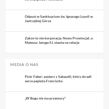
Odpust w Sanktuarium św. Ignacego Loyoli w
Jastrzębiej Górze
Zakon to nie korporacja. Nowy Prowincjał, o.
Mateusz Janyga SJ, stawia na relacje
MEDIA O NAS
Piotr Faber: pasterz z Sabaudii, który skradł
serce papieża Franciszka
„W Bogu nie ma przemocy”