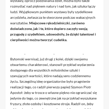
wystawy, oprócz podziwiania dzieł, można było także
rozmyślać nad pięknem natury i nad tym, jak sztuka łączy
ludzi. Wyjątkowym punktem wystawy były szydełkowe
arcydzieła, zwłaszcza te stworzone podczas wakacyjnych
warsztatów.
Miejscowe rękodzielniczki, zarówno
doświadczone, jak i te, które dopiero zaczęły swoją
przygodę z szydełkiem, udowodniły, że dzięki talentowi i
cierpliwości można tworzyć cudeńka.
Bytomski wernisaż, już drugi z kolei, dzięki swojemu
otwartemu charakterowi, stanowił przykład wydarzenia
dostępnego dla wszystkich miłośników sztuki i
szanujących wartości, które nadają sens codziennemu
życiu. Szczególną ideę organizatorów było pragnienie
realizacji tego, co radził pierwszy papież Szymon Piotr
Apostoł: żeby w trosce o własne piękno nie ograniczać się
jedynie do tego, co zewnętrzne jak na przykład wyszukane
fryzury, złote ozdoby i kosztowne stroje. Radził on, żeby