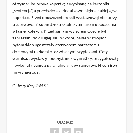
otrzymał kolorową kopertkę z wypisaną na kartoniku
„sentencją”, a przedszkolaki dodatkowo piękną naklejkę w
kopertce. Przed opuszczeniem sali wystawowej niektórzy
„rezerwowali” sobie dzieła sztuki z zamiarem ubogacenia
własnej kolekcji. Przed samym wyjściem Goście byli
zapraszani do drugiej sali, w której panie w strojach
bytomskich ugaszczały czerwonym barszczem z
domowymi uszkami oraz własnymi wypiekami. Cały
wernisaż, wystawę i poczęstunek wymyśliły, przygotowały
i wykonały panie z parafialnej grupy seniorów. Niech Bóg
im wynagrodzi.
O. Jerzy Karpiński SJ
UDZIAŁ: