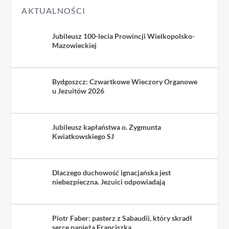
AKTUALNOŚCI
Jubileusz 100-lecia Prowincji Wielkopolsko-
Mazowieckiej
Bydgoszcz: Czwartkowe Wieczory Organowe
u Jezuitów 2026
Jubileusz kapłaństwa o. Zygmunta
Kwiatkowskiego SJ
Dlaczego duchowość ignacjańska jest
niebezpieczna. Jezuici odpowiadają
Piotr Faber: pasterz z Sabaudii, który skradł
serce papieża Franciszka