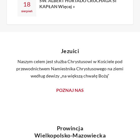
ŚW. ALBERT HURTADO CRUCHAGA SI
18
KAPŁAN
Więcej »
sierpień
Jezuici
Naszym celem jest służba Chrystusowi w Kościele pod
przewodnictwem Namiestnika Chrystusowego na ziemi
według dewizy „na większą chwałę Bożą”
POZNAJ NAS
Prowincja
Wielkopolsko-Mazowiecka