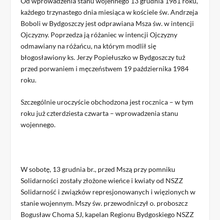
Od wprowadzenia stanu wojennego 13 grudnia 1981 roku,
każdego trzynastego dnia miesiąca w kościele św. Andrzeja
Boboli w Bydgoszczy jest odprawiana Msza św. w intencji
Ojczyzny. Poprzedza ją różaniec w intencji Ojczyzny
odmawiany na różańcu, na którym modlił się
błogosławiony ks. Jerzy Popiełuszko w Bydgoszczy tuż
przed porwaniem i męczeństwem 19 października 1984
roku.
Szczególnie uroczyście obchodzona jest rocznica – w tym
roku już czterdziesta czwarta – wprowadzenia stanu
wojennego.
W sobotę, 13 grudnia br., przed Mszą przy pomniku
Solidarności zostały złożone wieńce i kwiaty od NSZZ
Solidarność i związków represjonowanych i więzionych w
stanie wojennym. Mszy św. przewodniczył o. proboszcz
Bogusław Choma SJ, kapelan Regionu Bydgoskiego NSZZ