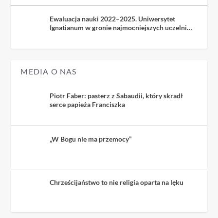
Ewaluacja nauki 2022–2025. Uniwersytet
Ignatianum w gronie najmocniejszych uczelni
kościelnych
MEDIA O NAS
Piotr Faber: pasterz z Sabaudii, który skradł
serce papieża Franciszka
„W Bogu nie ma przemocy”
Chrześcijaństwo to nie religia oparta na lęku