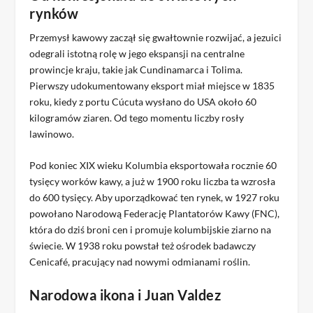
rynków
Przemysł kawowy zaczął się gwałtownie rozwijać, a jezuici
odegrali istotną rolę w jego ekspansji na centralne
prowincje kraju, takie jak Cundinamarca i Tolima.
Pierwszy udokumentowany eksport miał miejsce w 1835
roku, kiedy z portu Cúcuta wysłano do USA około 60
kilogramów ziaren. Od tego momentu liczby rosły
lawinowo.
Pod koniec XIX wieku Kolumbia eksportowała rocznie 60
tysięcy worków kawy, a już w 1900 roku liczba ta wzrosła
do 600 tysięcy. Aby uporządkować ten rynek, w 1927 roku
powołano Narodową Federację Plantatorów Kawy (FNC),
która do dziś broni cen i promuje kolumbijskie ziarno na
świecie. W 1938 roku powstał też ośrodek badawczy
Cenicafé, pracujący nad nowymi odmianami roślin.
Narodowa ikona i Juan Valdez