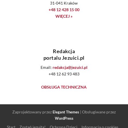
31-041 Kraków
+48 12 428 15 00
WIĘCEJ »
Redakcja
portalu Jezuici.pl
Email:
redakcja@jezuici.pl
+48 12 62 93 483
OBSŁUGA TECHNICZNA
Zaprojektowany przez
| Obsługiwane przez
Elegant Themes
WordPress
Start
Zostań jezuitą!
Ochrona Dzieci
Informacja o cookies