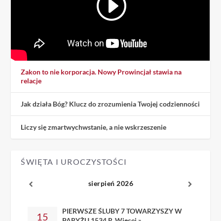
Zakon to nie korporacja. Nowy Prowincjał stawia na
relacje
Jak działa Bóg? Klucz do zrozumienia Twojej codzienności
Liczy się zmartwychwstanie, a nie wskrzeszenie
ŚWIĘTA I UROCZYSTOŚCI
sierpień 2026
PIERWSZE ŚLUBY 7 TOWARZYSZY W
15
PARYŻU 1534 R.
Więcej »