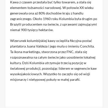
Kawa z czasem przestała być tylko towarem, a stała się
elementem tożsamości narodowej. W połowie XX wieku
generowała ona aż 80% dochodów kraju z handlu
zagranicznego. Około 1960 roku Kolumbia była drugim po
Brazylii producentem na świecie, z uprawami zajmującymi
niemal 900 tysięcy hektarów.
Wizerunek kolumbijskiej kawy ociepliła fikcyjna postać
plantatora Juana Valdeza i jego muła o imieniu Conchita.
Ta ikona marketingu, stworzona przez FNC, stała się
rozpoznawalna na całym świecie jako uosobienie lokalnej
kultury. Dziś Kolumbia utrzymuje trzecią pozycję w
światowej produkcji, pozostając liderem w segmencie kaw
wysokojakościowych. Wszystko to zaczęło się od wizji
misjonarzy i nietypowej pokuty w małej parafii.