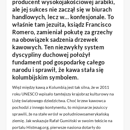
producent wysokojakościowej arabiki,
ale jej sukces nie zaczął się w biurach
handlowych, lecz w… konfesjonale. To
właśnie tam jezuita, ksiądz Francisco
Romero, zamieniał pokutę za grzechy
na obowiązek sadzenia drzewek
kawowych. Ten niezwykły system
dyscypliny duchowej położył
fundament pod gospodarkę całego
narodu i sprawił, że kawa stała się
kolumbijskim symbolem.
Więź między kawą a Kolumbią jest tak silna, że w 2011
roku UNESCO wpisało tamtejszy krajobraz kulturowy na
Listę światowego dziedzictwa. Choć krzew kawowca
pochodzi z innego kontynentu, to misjonarze jezuiccy
sprawili, że na stałe wrósł w południowoamerykańską
ziemię. Jak wskazuje Rafał Gumiński w swoim tekście na
portalu Histmag.org, pierwsze nasiona dotarły do