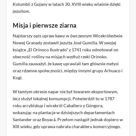
Kolumbii z Gujany w latach 30. XVIII wieku właśnie dzięki
jezuitom.
Misja i pierwsze ziarna
Najstarszy opis upraw kawy w ówczesnym Wicekrólestwie
Nowej Granady zostawił jezuita José Gumilla. W swojej
książce „El Orinoco Ilustrado” z 1741 roku odnotował on
obecność rośliny na misjach wzdłuż rzeki Orinoko.
Gumilla zauważył, że kawę uprawiali tam głównie metysi
oraz rdzenne społeczności, między innymi grupy Arhuaco i
Kogi.
W tamtym okresie napar nie był towarem eksportowym,
lecz służył lokalnej konsumpcji. Potwierdził to w 1787
roku arcybiskup i wicekról Caballero y Góngora,
wskazując na plantacje w dzisiejszych departamentach
Santander oraz Boyacá. Przełom nastąpił jednak dopiero w
XIX wieku, gdy uprawa nabrała charakteru komercyjnego.