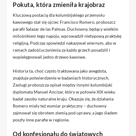
Pokuta, która zmieniła krajobraz
Kluczową postacią dla kolumbijskiego przemysłu
kawowego stał się ojciec Francisco Romero, proboszcz
parafii Salazar de las Palmas. Duchowny, będący wielkim
miłośnikiem tego napoju, wprowadził nietypową praktykę
religijną. Podczas spowiedzi nakazywał wiernym, aby w
ramach zadośćuczynienia za każdy grzech posadzili i
wypielęgnowali jedno drzewo kawowe.
Historia ta, choć często traktowana jako anegdota,
znajduje potwierdzenie w badaniach historycznych.
Zasługi proboszcza opisał między innymi kolumbijski
dyplomata Manuel Ancízar, który w połowie XIX wieku
badał zasoby naturalne kraju. Okazuje się, że działania
Romero miały też wymiar praktyczny – duchowny
zajmował się obrotem ziemią pod uprawy, a jego śladem
poszły inne parafie w regionie.
Od konfesjonału do światowych