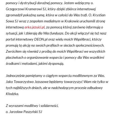
pomocy i dystrybucji doraźnej pomocy. Jestem wdzięczny o.
Grzegorzowi Kramerowi SJ, który dzięki zbiórce internetowej
zgromadził pokaźną sumę, która w całości do Was trafi. O. Krystian
Sowa SJ wraz z zespołem medialnym w Krakowie uruchomili stronę
internetową
arka.jezuici.pl
, za pomocą której zarówno informują o
sytuacji, jak i zbierają dla Was fundusze. Do akcji włączył się też nasz
portal internetowy DEON.pl oraz wielu moich Współbraci, którzy
promują tę akcję na swoich profilach w sieciach społecznościowych.
Zwróciłem się również z prośbą do moich Współbraci
we wszystkich
placówkach o organizowanie wsparcia i pomocy dla Was wszelkimi
środkami
i metodami, jakimi dysponują.
Jednocześnie pamiętamy o ciągłym wsparciu modlitewnym za Was.
Jako Towarzystwo Jezusowe będziemy towarzyszyć Wam nie tylko w
tych najbliższych dniach, ale w nadchodzącym procesie odbudowy
Kłodzka.
Z wyrazami modlitwy i solidarności,
o. Jarosław Paszyński SJ