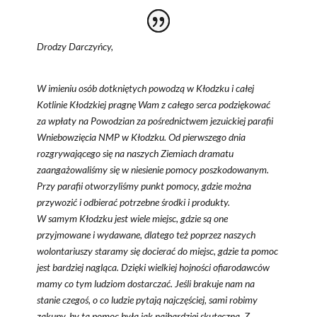
Drodzy Darczyńcy,
W imieniu osób dotkniętych powodzą w Kłodzku i całej
Kotlinie Kłodzkiej pragnę Wam z całego serca podziękować
za wpłaty na Powodzian za pośrednictwem jezuickiej parafii
Wniebowzięcia NMP w Kłodzku. Od pierwszego dnia
rozgrywającego się na naszych Ziemiach dramatu
zaangażowaliśmy się w niesienie pomocy poszkodowanym.
Przy parafii otworzyliśmy punkt pomocy, gdzie można
przywozić i odbierać potrzebne środki i produkty.
W samym Kłodzku jest wiele miejsc, gdzie są one
przyjmowane i wydawane, dlatego też poprzez naszych
wolontariuszy staramy się docierać do miejsc, gdzie ta pomoc
jest bardziej nagląca. Dzięki wielkiej hojności ofiarodawców
mamy co tym ludziom dostarczać. Jeśli brakuje nam na
stanie czegoś, o co ludzie pytają najczęściej, sami robimy
zakupy, by ta pomoc była jak najbardziej skuteczna. Z