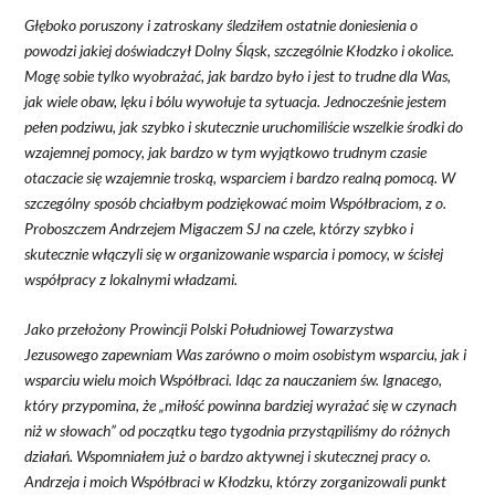
Głęboko poruszony i zatroskany śledziłem ostatnie doniesienia o
powodzi jakiej doświadczył Dolny Śląsk, szczególnie Kłodzko i okolice.
Mogę sobie tylko wyobrażać, jak bardzo było i jest to trudne dla Was,
jak wiele obaw, lęku i bólu wywołuje ta sytuacja. Jednocześnie jestem
pełen podziwu, jak szybko i skutecznie uruchomiliście wszelkie środki do
wzajemnej pomocy, jak bardzo w tym wyjątkowo trudnym czasie
otaczacie się wzajemnie troską, wsparciem i bardzo realną pomocą. W
szczególny sposób chciałbym podziękować moim Współbraciom, z o.
Proboszczem Andrzejem Migaczem SJ na czele, którzy szybko i
skutecznie włączyli się w organizowanie wsparcia i pomocy, w ścisłej
współpracy z lokalnymi władzami.
Jako przełożony Prowincji Polski Południowej Towarzystwa
Jezusowego zapewniam Was zarówno o moim osobistym wsparciu, jak i
wsparciu wielu moich Współbraci. Idąc za nauczaniem św. Ignacego,
który przypomina, że „miłość powinna bardziej wyrażać się w czynach
niż w słowach” od początku tego tygodnia przystąpiliśmy do różnych
działań. Wspomniałem już o bardzo aktywnej i skutecznej pracy o.
Andrzeja i moich Współbraci w Kłodzku, którzy zorganizowali punkt