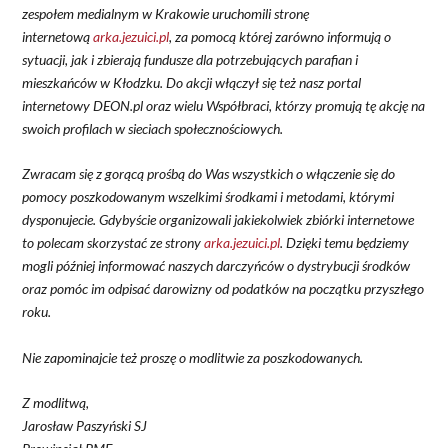
zespołem medialnym w Krakowie uruchomili stronę
internetową
arka.jezuici.pl
, za pomocą której zarówno informują o
sytuacji, jak i zbierają fundusze dla potrzebujących parafian i
mieszkańców w Kłodzku. Do akcji włączył się też nasz portal
internetowy DEON.pl oraz wielu Współbraci, którzy promują tę akcję na
swoich profilach w sieciach społecznościowych.
Zwracam się z gorącą prośbą do Was wszystkich o włączenie się do
pomocy poszkodowanym wszelkimi środkami i metodami, którymi
dysponujecie. Gdybyście organizowali jakiekolwiek zbiórki internetowe
to polecam skorzystać ze strony
arka.jezuici.pl
. Dzięki temu będziemy
mogli później informować naszych darczyńców o dystrybucji środków
oraz pomóc im odpisać darowizny od podatków na początku przyszłego
roku.
Nie zapominajcie też proszę o modlitwie za poszkodowanych.
Z modlitwą,
Jarosław Paszyński SJ