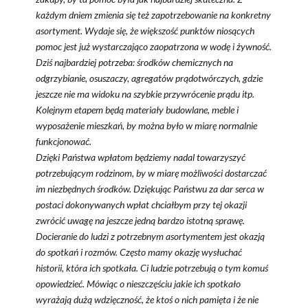
każdym dniem zmienia się też zapotrzebowanie na konkretny
asortyment. Wydaje się, że większość punktów niosących
pomoc jest już wystarczająco zaopatrzona w wodę i żywność.
Dziś najbardziej potrzeba: środków chemicznych na
odgrzybianie, osuszaczy, agregatów prądotwórczych, gdzie
jeszcze nie ma widoku na szybkie przywrócenie prądu itp.
Kolejnym etapem będą materiały budowlane, meble i
wyposażenie mieszkań, by można było w miarę normalnie
funkcjonować.
Dzięki Państwa wpłatom będziemy nadal towarzyszyć
potrzebującym rodzinom, by w miarę możliwości dostarczać
im niezbędnych środków. Dziękując Państwu za dar serca w
postaci dokonywanych wpłat chciałbym przy tej okazji
zwrócić uwagę na jeszcze jedną bardzo istotną sprawę.
Docieranie do ludzi z potrzebnym asortymentem jest okazją
do spotkań i rozmów. Często mamy okazję wysłuchać
historii, która ich spotkała. Ci ludzie potrzebują o tym komuś
opowiedzieć. Mówiąc o nieszczęściu jakie ich spotkało
wyrażają dużą wdzięczność, że ktoś o nich pamięta i że nie