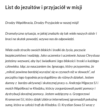
List do jezuitów i przyjaciół w misji
Drodzy Współbracia, Drodzy Przyjaciele w naszej misji!
Dramatyczna sytuacja, w jakiej znalazło się tak wiele naszych sióstr i
braci na skutek powodzi, wzywa nas do odpowiedzi.
Wiele osób straciło swoich bliskich i środki do życia, poczucie
bezpieczeństwa i nadzieję. Jako uczennice i uczniowie Jezusa Chrystusa
jesteśmy wezwani, aby być świadkami Jego bliskości i troski o każdego
człowieka. Idąc za nauczaniem św. Ignacego, który przypomina, że
„miłość powinna bardziej wyrażać się w czynach niż w słowach”, od
początku tego tygodnia przystąpiliśmy do różnych działań. Jestem
dumny z bardzo aktywnej i skutecznej pracy o. Andrzeja Migacza SJ i
moich Współbraci w Kłodzku, którzy zorganizowali punkt pomocy i
dystrybucji doraźnej pomocy. Jestem wdzięczny o. Grzegorzowi
Kramerowi SJ, który dzięki zbiórce internetowej zgromadził pokaźną
sumę, która w całości trafi do Kłodzka. O. Krystian Sowa SJ wraz z