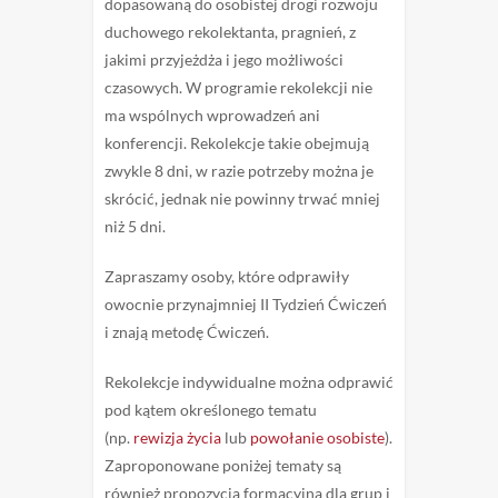
dopasowaną do osobistej drogi rozwoju
duchowego rekolektanta, pragnień, z
jakimi przyjeżdża i jego możliwości
czasowych. W programie rekolekcji nie
ma wspólnych wprowadzeń ani
konferencji. Rekolekcje takie obejmują
zwykle 8 dni, w razie potrzeby można je
skrócić, jednak nie powinny trwać mniej
niż 5 dni.
Zapraszamy osoby, które odprawiły
owocnie przynajmniej II Tydzień Ćwiczeń
i znają metodę Ćwiczeń.
Rekolekcje indywidualne można odprawić
pod kątem określonego tematu
(np.
rewizja życia
lub
powołanie osobiste
).
Zaproponowane poniżej tematy są
również propozycją formacyjną dla grup i