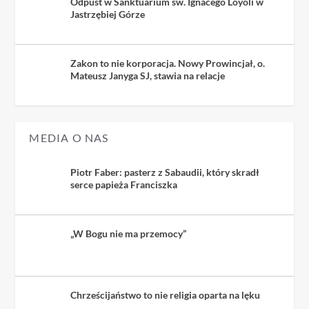
Odpust w Sanktuarium św. Ignacego Loyoli w
Jastrzębiej Górze
Zakon to nie korporacja. Nowy Prowincjał, o.
Mateusz Janyga SJ, stawia na relacje
MEDIA O NAS
Piotr Faber: pasterz z Sabaudii, który skradł
serce papieża Franciszka
„W Bogu nie ma przemocy”
Chrześcijaństwo to nie religia oparta na lęku