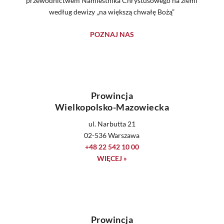
przewodnictwem Namiestnika Chrystusowego na ziemi
według dewizy „na większą chwałę Bożą”
POZNAJ NAS
Prowincja
Wielkopolsko-Mazowiecka
ul. Narbutta 21
02-536 Warszawa
+48 22 542 10 00
WIĘCEJ »
Prowincja