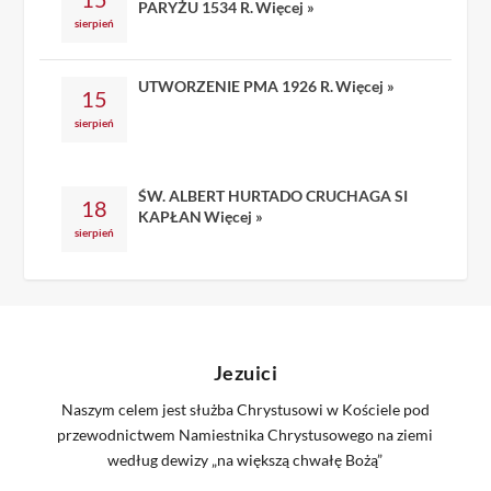
PARYŻU 1534 R.
Więcej »
sierpień
UTWORZENIE PMA 1926 R.
Więcej »
15
sierpień
ŚW. ALBERT HURTADO CRUCHAGA SI
18
KAPŁAN
Więcej »
sierpień
Jezuici
Naszym celem jest służba Chrystusowi w Kościele pod
przewodnictwem Namiestnika Chrystusowego na ziemi
według dewizy „na większą chwałę Bożą”