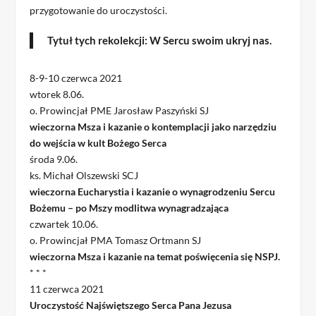
przygotowanie do uroczystości.
Tytuł tych rekolekcji: W Sercu swoim ukryj nas.
8-9-10 czerwca 2021
wtorek 8.06.
o. Prowincjał PME Jarosław Paszyński SJ
wieczorna Msza i kazanie o kontemplacji jako narzędziu
do wejścia w kult Bożego Serca
środa 9.06.
ks. Michał Olszewski SCJ
wieczorna Eucharystia i kazanie o wynagrodzeniu Sercu
Bożemu – po Mszy modlitwa wynagradzająca
czwartek 10.06.
o. Prowincjał PMA Tomasz Ortmann SJ
wieczorna Msza i kazanie na temat poświęcenia się NSPJ.
* * *
11 czerwca 2021
Uroczystość Najświętszego Serca Pana Jezusa