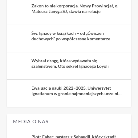
Zakon to nie korporacja. Nowy Prowincjał, o.
Mateusz Janyga SJ, stawia na relacje
Św. Ignacy w książkach – od „Ćwiczeń
duchowych” po współczesne komentarze
Wybrał drogę, która wydawała się
szaleństwem. Oto sekret Ignacego Loyoli
Ewaluacja nauki 2022–2025. Uniwersytet
Ignatianum w gronie najmocniejszych uczelni
kościelnych
MEDIA O NAS
Piotr Faber: pasterz z Sabaudii, który skradł