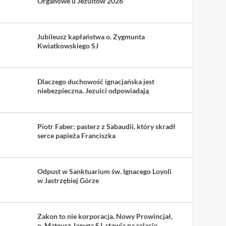
Organowe u Jezuitów 2026
Jubileusz kapłaństwa o. Zygmunta
Kwiatkowskiego SJ
Dlaczego duchowość ignacjańska jest
niebezpieczna. Jezuici odpowiadają
Piotr Faber: pasterz z Sabaudii, który skradł
serce papieża Franciszka
Odpust w Sanktuarium św. Ignacego Loyoli
w Jastrzębiej Górze
Zakon to nie korporacja. Nowy Prowincjał,
o. Mateusz Janyga SJ, stawia na relacje