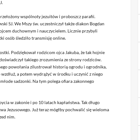
J.
rzełożony wspólnoty jezuitów i proboszcz parafii.
ski SJ. We Mszy św. uczestniczył także diakon Bogdan
st ojcem duchownym i nauczycielem. Licznie przybyli
i osób śledziło transmisję online.
stki. Podziękował rodzicom ojca Jakuba, że tak hojnie
 doświadczył takiego zrozumienia ze strony rodziców.
ego powołania zilustrował historią ogrodu i ogrodnika,
je wzdłuż, a potem wydrążyć w środku i uczynić z niego
 młode sadzonki. Na tym polega ofiara zakonnego
bycia w zakonie i po 10 latach kapłaństwa. Tak długo
stwa Jezusowego. Już teraz mógłby pochwalić się wieloma
zed nim.