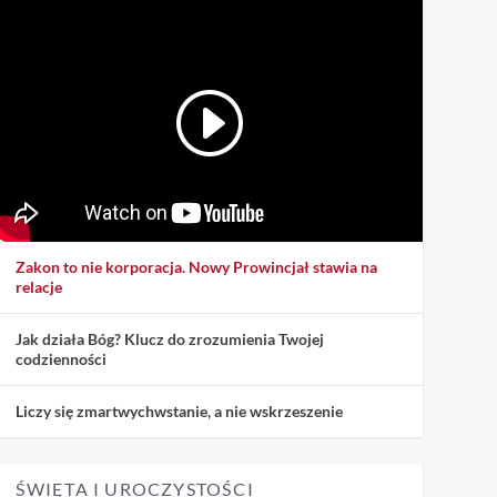
Zakon to nie korporacja. Nowy Prowincjał stawia na
relacje
Jak działa Bóg? Klucz do zrozumienia Twojej
codzienności
Liczy się zmartwychwstanie, a nie wskrzeszenie
ŚWIĘTA I UROCZYSTOŚCI