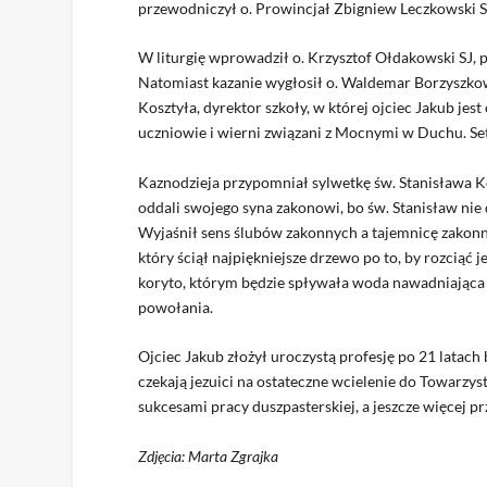
przewodniczył o. Prowincjał Zbigniew Leczkowski S
W liturgię wprowadził o. Krzysztof Ołdakowski SJ, p
Natomiast kazanie wygłosił o. Waldemar Borzyszkow
Kosztyła, dyrektor szkoły, w której ojciec Jakub je
uczniowie i wierni związani z Mocnymi w Duchu. Setk
Kaznodzieja przypomniał sylwetkę św. Stanisława Ko
oddali swojego syna zakonowi, bo św. Stanisław nie
Wyjaśnił sens ślubów zakonnych a tajemnicę zakonn
który ściął najpiękniejsze drzewo po to, by rozciąć 
koryto, którym będzie spływała woda nawadniająca
powołania.
Ojciec Jakub złożył uroczystą profesję po 21 latach 
czekają jezuici na ostateczne wcielenie do Towarzy
sukcesami pracy duszpasterskiej, a jeszcze więcej pr
Zdjęcia: Marta Zgrajka