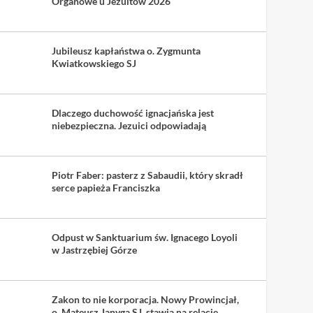
Organowe u Jezuitów 2026
Jubileusz kapłaństwa o. Zygmunta
Kwiatkowskiego SJ
Dlaczego duchowość ignacjańska jest
niebezpieczna. Jezuici odpowiadają
Piotr Faber: pasterz z Sabaudii, który skradł
serce papieża Franciszka
Odpust w Sanktuarium św. Ignacego Loyoli
w Jastrzębiej Górze
Zakon to nie korporacja. Nowy Prowincjał,
o. Mateusz Janyga SJ, stawia na relacje