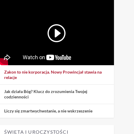
Zakon to nie korporacja. Nowy Prowincjał stawia na
relacje
Jak działa Bóg? Klucz do zrozumienia Twojej
codzienności
Liczy się zmartwychwstanie, a nie wskrzeszenie
ŚWIĘTA I UROCZYSTOŚCI