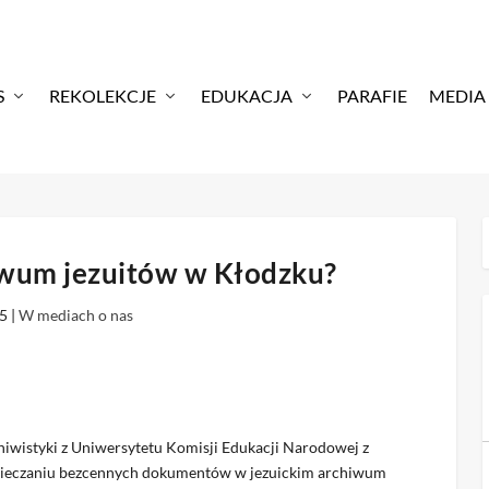
S
REKOLEKCJE
EDUKACJA
PARAFIE
MEDIA
iwum jezuitów w Kłodzku?
25
|
W mediach o nas
chiwistyki z Uniwersytetu Komisji Edukacji Narodowej z
zpieczaniu bezcennych dokumentów w jezuickim archiwum