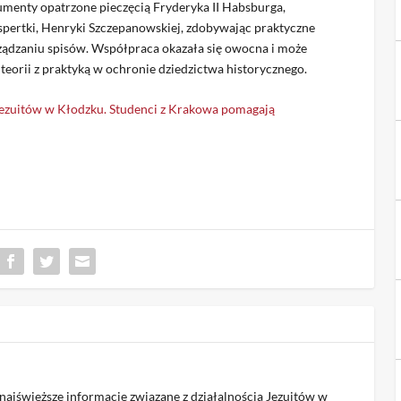
umenty opatrzone pieczęcią Fryderyka II Habsburga,
spertki, Henryki Szczepanowskiej, zdobywając praktyczne
ądzaniu spisów. Współpraca okazała się owocna i może
teorii z praktyką w ochronie dziedzictwa historycznego.
ezuitów w Kłodzku. Studenci z Krakowa pomagają
jświeższe informacje związane z działalnością Jezuitów w