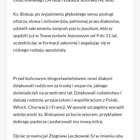
Ks. Biskup, po wyjaśnieniu głębokiego sensu posługi
ołtarza, słowa i miłosierdzia, pełnionej przez diakonów,
udzielił sakramentu święceń pięciu jezuitom, którzy
spędzili już w Towarzystwie Jezusowym od 9 do 11 lat,
uczestnicząc w formacji zakonnej i angażując się w
różnego rodzaju apostolaty.
Przed końcowym błogosławieństwem nowi diakoni
dziękowali rodzicom za troskę i wsparcie, jakiego
doświadczyli na przestrzeni lat. Dziękowali rodzeństwu i
dalszej rodzinie, przyjaciołom i współbraciom z Polski,
Włoch, Chorwacji i Francji. W sposób szczególny wyrazili
wdzięczność ks. Biskupowi za bycie wzorem, przykładem
dobrego pasterza i podarowali mu nową mitrę.
Ojciec prowincjał Zbigniew Leczkowski SJ w imieniu obu