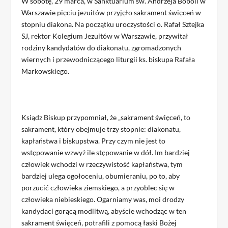
W sobotę, 29 marca, w Sanktuarium św. Andrzeja Boboli w
Warszawie pięciu jezuitów przyjęło sakrament święceń w
stopniu diakona. Na początku uroczystości o. Rafał Sztejka
SJ, rektor Kolegium Jezuitów w Warszawie, przywitał
rodziny kandydatów do diakonatu, zgromadzonych
wiernych i przewodniczącego liturgii ks. biskupa Rafała
Markowskiego.
Ksiądz Biskup przypomniał, że „sakrament święceń, to
sakrament, który obejmuje trzy stopnie: diakonatu,
kapłaństwa i biskupstwa. Przy czym nie jest to
wstępowanie wzwyż ile stępowanie w dół. Im bardziej
człowiek wchodzi w rzeczywistość kapłaństwa, tym
bardziej ulega ogołoceniu, obumieraniu, po to, aby
porzucić człowieka ziemskiego, a przyoblec się w
człowieka niebieskiego. Ogarniamy was, moi drodzy
kandydaci gorącą modlitwą, abyście wchodząc w ten
sakrament święceń, potrafili z pomocą łaski Bożej