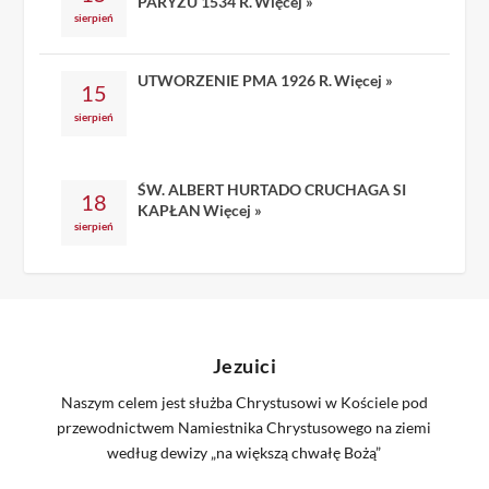
PARYŻU 1534 R.
Więcej »
sierpień
UTWORZENIE PMA 1926 R.
Więcej »
15
sierpień
ŚW. ALBERT HURTADO CRUCHAGA SI
18
KAPŁAN
Więcej »
sierpień
Jezuici
Naszym celem jest służba Chrystusowi w Kościele pod
przewodnictwem Namiestnika Chrystusowego na ziemi
według dewizy „na większą chwałę Bożą”