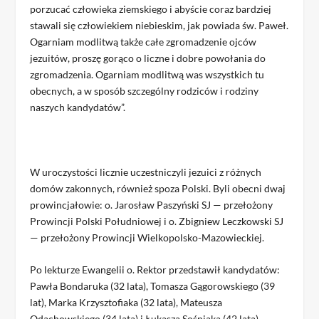
porzucać człowieka ziemskiego i abyście coraz bardziej
stawali się człowiekiem niebieskim, jak powiada św. Paweł.
Ogarniam modlitwą także całe zgromadzenie ojców
jezuitów, proszę gorąco o liczne i dobre powołania do
zgromadzenia. Ogarniam modlitwą was wszystkich tu
obecnych, a w sposób szczególny rodziców i rodziny
naszych kandydatów”.
W uroczystości licznie uczestniczyli jezuici z różnych
domów zakonnych, również spoza Polski. Byli obecni dwaj
prowincjałowie: o. Jarosław Paszyński SJ — przełożony
Prowincji Polski Południowej i o. Zbigniew Leczkowski SJ
— przełożony Prowincji Wielkopolsko-Mazowieckiej.
Po lekturze Ewangelii o. Rektor przedstawił kandydatów:
Pawła Bondaruka (32 lata), Tomasza Gągorowskiego (39
lat), Marka Krzysztofiaka (32 lata), Mateusza
Odachowskiego (34 lata) i Łukasza Sośniaka (42 lata).