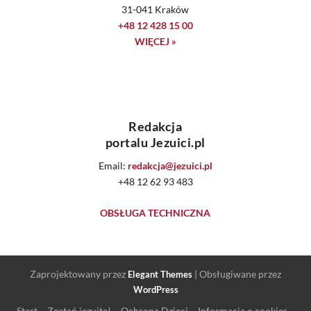
31-041 Kraków
+48 12 428 15 00
WIĘCEJ »
Redakcja
portalu Jezuici.pl
Email:
redakcja@jezuici.pl
+48 12 62 93 483
OBSŁUGA TECHNICZNA
Zaprojektowany przez
| Obsługiwane przez
Elegant Themes
WordPress
Start
Zostań jezuitą!
Ochrona Dzieci
Informacja o cookies