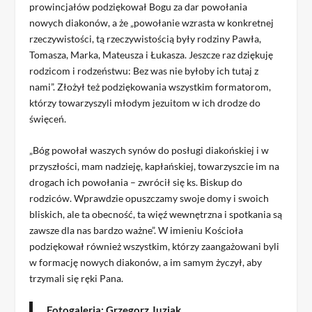
prowincjałów podziękował Bogu za dar powołania
nowych diakonów, a że „powołanie wzrasta w konkretnej
rzeczywistości, tą rzeczywistością były rodziny Pawła,
Tomasza, Marka, Mateusza i Łukasza. Jeszcze raz dziękuję
rodzicom i rodzeństwu: Bez was nie byłoby ich tutaj z
nami”. Złożył też podziękowania wszystkim formatorom,
którzy towarzyszyli młodym jezuitom w ich drodze do
święceń.
„Bóg powołał waszych synów do posługi diakońskiej i w
przyszłości, mam nadzieję, kapłańskiej, towarzyszcie im na
drogach ich powołania – zwrócił się ks. Biskup do
rodziców. Wprawdzie opuszczamy swoje domy i swoich
bliskich, ale ta obecność, ta więź wewnętrzna i spotkania są
zawsze dla nas bardzo ważne”. W imieniu Kościoła
podziękował również wszystkim, którzy zaangażowani byli
w formację nowych diakonów, a im samym życzył, aby
trzymali się ręki Pana.
Fotogaleria: Grzegorz Juziak