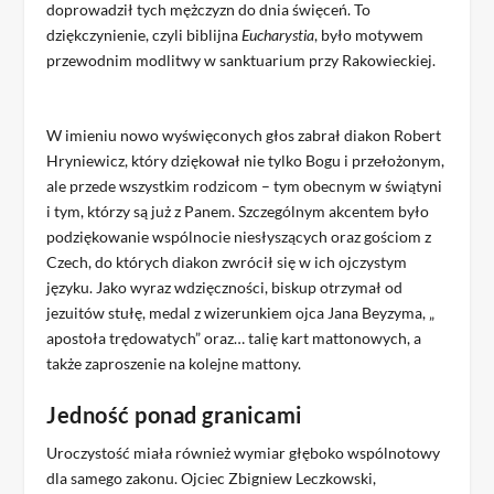
doprowadził tych mężczyzn do dnia święceń. To
dziękczynienie, czyli biblijna
Eucharystia
, było motywem
przewodnim modlitwy w sanktuarium przy Rakowieckiej.
W imieniu nowo wyświęconych głos zabrał diakon Robert
Hryniewicz, który dziękował nie tylko Bogu i przełożonym,
ale przede wszystkim rodzicom – tym obecnym w świątyni
i tym, którzy są już z Panem. Szczególnym akcentem było
podziękowanie wspólnocie niesłyszących oraz gościom z
Czech, do których diakon zwrócił się w ich ojczystym
języku. Jako wyraz wdzięczności, biskup otrzymał od
jezuitów stułę, medal z wizerunkiem ojca Jana Beyzyma, „
apostoła trędowatych” oraz… talię kart mattonowych, a
także zaproszenie na kolejne mattony.
Jedność ponad granicami
Uroczystość miała również wymiar głęboko wspólnotowy
dla samego zakonu. Ojciec Zbigniew Leczkowski,