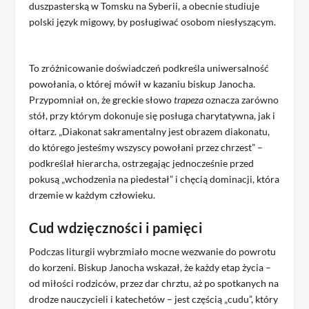
duszpasterską w Tomsku na Syberii, a obecnie studiuje
polski język migowy, by posługiwać osobom niesłyszącym.
To zróżnicowanie doświadczeń podkreśla uniwersalność
powołania, o której mówił w kazaniu biskup Janocha.
Przypomniał on, że greckie słowo
trapeza
oznacza zarówno
stół, przy którym dokonuje się posługa charytatywna, jak i
ołtarz. „Diakonat sakramentalny jest obrazem diakonatu,
do którego jesteśmy wszyscy powołani przez chrzest” –
podkreślał hierarcha, ostrzegając jednocześnie przed
pokusą „wchodzenia na piedestał” i chęcią dominacji, która
drzemie w każdym człowieku.
Cud wdzięczności i pamięci
Podczas liturgii wybrzmiało mocne wezwanie do powrotu
do korzeni. Biskup Janocha wskazał, że każdy etap życia –
od miłości rodziców, przez dar chrztu, aż po spotkanych na
drodze nauczycieli i katechetów – jest częścią „cudu”, który