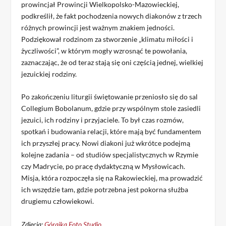
prowincjał Prowincji Wielkopolsko-Mazowieckiej,
podkreślił, że fakt pochodzenia nowych diakonów z trzech
różnych prowincji jest ważnym znakiem jedności.
Podziękował rodzinom za stworzenie „klimatu miłości i
życzliwości”, w którym mogły wzrosnąć te powołania,
zaznaczając, że od teraz stają się oni częścią jednej, wielkiej
jezuickiej rodziny.
Po zakończeniu liturgii świętowanie przeniosło się do sal
Collegium Bobolanum, gdzie przy wspólnym stole zasiedli
jezuici, ich rodziny i przyjaciele. To był czas rozmów,
spotkań i budowania relacji, które mają być fundamentem
ich przyszłej pracy. Nowi diakoni już wkrótce podejmą
kolejne zadania – od studiów specjalistycznych w Rzymie
czy Madrycie, po pracę dydaktyczną w Mysłowicach.
Misja, która rozpoczęła się na Rakowieckiej, ma prowadzić
ich wszędzie tam, gdzie potrzebna jest pokorna służba
drugiemu człowiekowi.
Zdjęcia:
Górajka Foto Studio