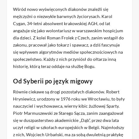
Wśród nowo wyświęconych diakonów znaleźli się
mężczyźni o niezwykle barwnych życiorysach. Karol
Cygan, 34-letni absolwent krakowskiej AGH, od lat
angażuje się jako wolontariusz w warszawskim hospicjum
dla dzieci. Z kolei Roman Frolek z Czech, zanim wstąpił do
zakonu, pracował jako tokarz i spawacz, a dziś fascynuje
się wpływem algorytmów mediów społecznościowych na
społeczeństwo. Każdy z nich przyniósł do ołtarza inną
historię, którą teraz oddaje na służbę Bogu.
Od Syberii po język migowy
Równie ciekawe są drogi pozostałych diakonów. Robert
Hryniewicz, urodzony w 1976 roku we Wrocławiu, to były
nauczyciel i wychowawca, wierny kibic żużlowej Sparty.
Piotr Marmuszewski ze Starego Sącza, zanim zaangażował
się w duszpasterstwo akademickie „Dąb”, przez dwa lata
uczył religii w szkołach europejskich w Belgii. Najmłodszy
z nich, Wojciech Urbański, ma za sobą dwuletnią praktykę