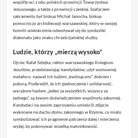
współbraci z obu polskich prowincji Towarzystwa
Jezusowego, a także z prowincji czeskiej. Szafarzem
sakramentu był biskup Michał Janocha, biskup
pomocniczy archidiecezji warszawskiej, który w swojej
homilii wielokrotnie odwoływał się do symboliki
diakonatu jako znaku chrześcijańskiej służby.
Ludzie, którzy „mierzą wysoko”
Ojciec Rafał Sztejka, rektor warszawskiego Kolegium
Jezuitów, przedstawiając kandydatów, użył wymownej
metafory: nazwał ich ludźmi „kwitnącymi” dobrem i
pokorą. Podkreślił, że ich zjednoczenie i solidarność,
wyrażone hasłem „jeden za wszystkich, wszyscy za
jednego”, są żywym doświadczeniem wspólnoty zakonnej.
Kandydaci na swoim zaproszeniu umieścili zdjęcie
wykonane na dachu domu zakonnego w Rzymie, co miało
symbolizować ich pragnienie patrzenia dalej i mierzenia
wyżej, by pokonywać wszelką małostkowość.