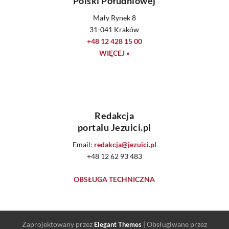
Polski Południowej
Mały Rynek 8
31-041 Kraków
+48 12 428 15 00
WIĘCEJ »
Redakcja
portalu Jezuici.pl
Email:
redakcja@jezuici.pl
+48 12 62 93 483
OBSŁUGA TECHNICZNA
Zaprojektowany przez
| Obsługiwane przez
Elegant Themes