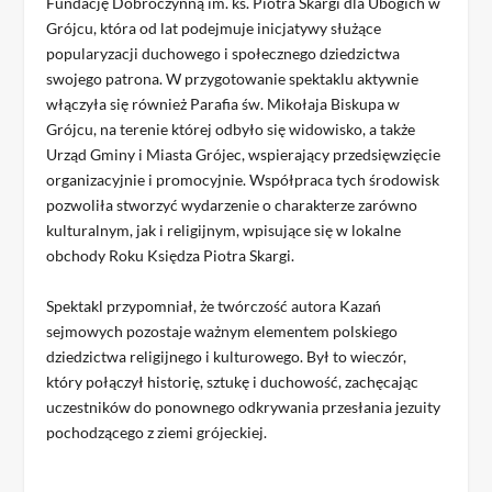
Fundację Dobroczynną im. ks. Piotra Skargi dla Ubogich w
Grójcu, która od lat podejmuje inicjatywy służące
popularyzacji duchowego i społecznego dziedzictwa
swojego patrona. W przygotowanie spektaklu aktywnie
włączyła się również Parafia św. Mikołaja Biskupa w
Grójcu, na terenie której odbyło się widowisko, a także
Urząd Gminy i Miasta Grójec, wspierający przedsięwzięcie
organizacyjnie i promocyjnie. Współpraca tych środowisk
pozwoliła stworzyć wydarzenie o charakterze zarówno
kulturalnym, jak i religijnym, wpisujące się w lokalne
obchody Roku Księdza Piotra Skargi.
Spektakl przypomniał, że twórczość autora Kazań
sejmowych pozostaje ważnym elementem polskiego
dziedzictwa religijnego i kulturowego. Był to wieczór,
który połączył historię, sztukę i duchowość, zachęcając
uczestników do ponownego odkrywania przesłania jezuity
pochodzącego z ziemi grójeckiej.