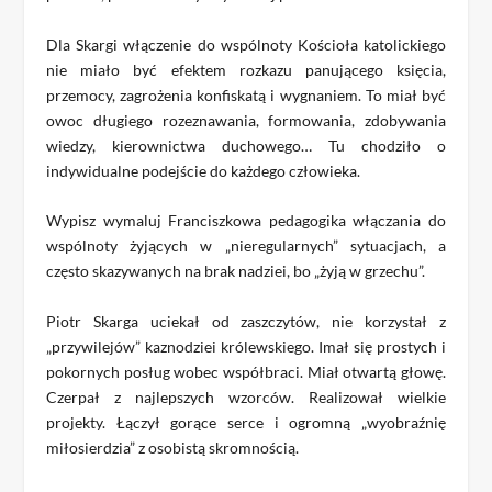
Dla Skargi włączenie do wspólnoty Kościoła katolickiego
nie miało być efektem rozkazu panującego księcia,
przemocy, zagrożenia konfiskatą i wygnaniem. To miał być
owoc długiego rozeznawania, formowania, zdobywania
wiedzy, kierownictwa duchowego… Tu chodziło o
indywidualne podejście do każdego człowieka.
Wypisz wymaluj Franciszkowa pedagogika włączania do
wspólnoty żyjących w „nieregularnych” sytuacjach, a
często skazywanych na brak nadziei, bo „żyją w grzechu”.
Piotr Skarga uciekał od zaszczytów, nie korzystał z
„przywilejów” kaznodziei królewskiego. Imał się prostych i
pokornych posług wobec współbraci. Miał otwartą głowę.
Czerpał z najlepszych wzorców. Realizował wielkie
projekty. Łączył gorące serce i ogromną „wyobraźnię
miłosierdzia” z osobistą skromnością.