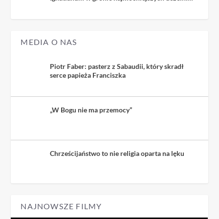
kościelnych
MEDIA O NAS
Piotr Faber: pasterz z Sabaudii, który skradł
serce papieża Franciszka
„W Bogu nie ma przemocy”
Chrześcijaństwo to nie religia oparta na lęku
NAJNOWSZE FILMY