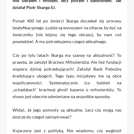
Nie sierpem i młotem, lecz piórem i banknotem. Tak
działał Piotr Skarga SJ.
Ponad 400 lat po śmierci Skarga doczekał się procesu
beatyfikacyjnego. Ludzie są wynoszeni na ołtarze, by być na
świeczniku (nie bójmy się tego obrazu), by nam coś
powiedzieć. A my potrzebujemy czegoś aktualnego.
Czy po tylu latach Skarga ma szansę na aktualność? To
prawda, że założył Bractwo Miłosierdzia. Ale ileż fundacji
wspiera dzisiaj potrzebujących! Założył Bank Pobożny
kredytujący ubogich. Tego typu inicjatywy nie są obce
współczesności. Systematycznie (co tydzień na
„schadzkach” bractwa) głosił kazania o miłosierdziu. To
słowo jest obecnie odmieniane na wszystkie sposoby.
Widać, że jego pomysły są aktualne. Lecz czy mogą nas
jeszcze do czegoś zainspirować?
Kojarzony jest z polityką. Nie wiadomo, czy wygłosił