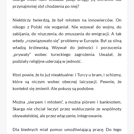
przynajmniej styl chodzenia po niej?
Niektórzy twierdzą, że był młotem na innowierców. On
nikogo z Polski nie wyganiał. Nie wzywał do wojny, do
zabijania, do niszczenia, do zmuszania do emigracji. A tak
wtedy „rozwiązywało się” problemy w Europie. Był za silną
władzą królewską. Wzywał do jedności i porzucenia
„prywaty” wobec tureckiego zagrożenia. Uważał, że
podziały religijne uderzają w jedność.
Ktoś powie, że to już nieaktualne: i Turcy u bram, i schizmy,
które są niczym wobec obecnej laicyzacji. Pewnie, że
kontekst się zmienił. Ale pokusy są podobne.
Można „sierpem i młotem”, a można piórem i banknotem.
Skarga nie chciał leczyć przez wykluczanie ze wspólnoty
obywatelskiej, ale przez włączanie, integrowanie.
Dla biednych miał pomoc umożliwiającą pracę. Do tego