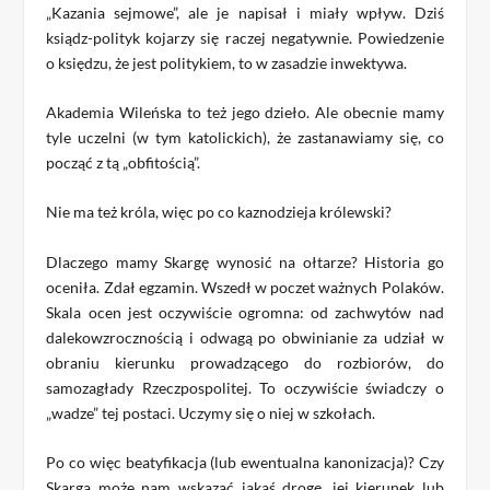
„Kazania sejmowe”, ale je napisał i miały wpływ. Dziś
ksiądz-polityk kojarzy się raczej negatywnie. Powiedzenie
o księdzu, że jest politykiem, to w zasadzie inwektywa.
Akademia Wileńska to też jego dzieło. Ale obecnie mamy
tyle uczelni (w tym katolickich), że zastanawiamy się, co
począć z tą „obfitością”.
Nie ma też króla, więc po co kaznodzieja królewski?
Dlaczego mamy Skargę wynosić na ołtarze? Historia go
oceniła. Zdał egzamin. Wszedł w poczet ważnych Polaków.
Skala ocen jest oczywiście ogromna: od zachwytów nad
dalekowzrocznością i odwagą po obwinianie za udział w
obraniu kierunku prowadzącego do rozbiorów, do
samozagłady Rzeczpospolitej. To oczywiście świadczy o
„wadze” tej postaci. Uczymy się o niej w szkołach.
Po co więc beatyfikacja (lub ewentualna kanonizacja)? Czy
Skarga może nam wskazać jakąś drogę, jej kierunek lub