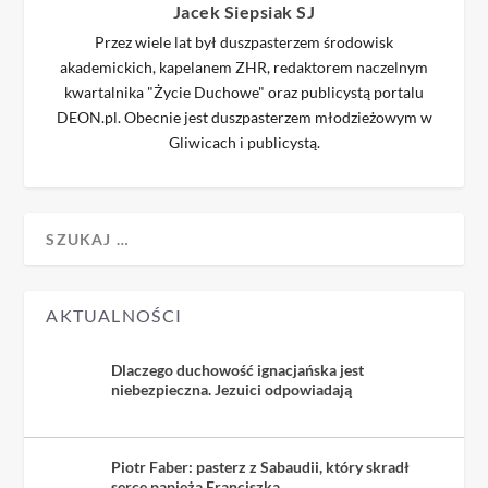
Jacek Siepsiak SJ
Przez wiele lat był duszpasterzem środowisk
akademickich, kapelanem ZHR, redaktorem naczelnym
kwartalnika "Życie Duchowe" oraz publicystą portalu
DEON.pl. Obecnie jest duszpasterzem młodzieżowym w
Gliwicach i publicystą.
AKTUALNOŚCI
Dlaczego duchowość ignacjańska jest
niebezpieczna. Jezuici odpowiadają
Piotr Faber: pasterz z Sabaudii, który skradł
serce papieża Franciszka