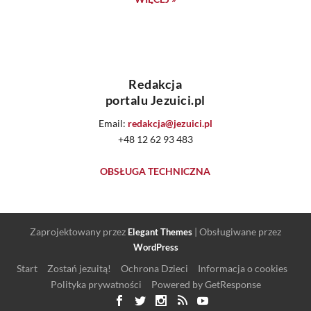
Redakcja
portalu Jezuici.pl
Email:
redakcja@jezuici.pl
+48 12 62 93 483
OBSŁUGA TECHNICZNA
Zaprojektowany przez
| Obsługiwane przez
Elegant Themes
WordPress
Start
Zostań jezuitą!
Ochrona Dzieci
Informacja o cookies
Polityka prywatności
Powered by GetResponse