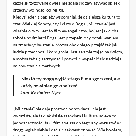
każde skrzyżowane dwie linie zdają się zawiązywać spisek
przeciw wolności od religii.
Kiedyś jeden z papieży wspomniał, że dzisiejsza kultura to
czas Wielkiej Soboty, czyli ciszy o Bogu. „Milczenie” jest
właśnie o tym. Jest to film ewangeliczny, bo jest jak cicha
sobota po śmierci Boga, jest przepełniony oczekiwaniem
na zmartwychwstanie. Można obok niego przejść tak jak
ludzie przechodzili koło grobu Jezusa zmierzając na święta,
a można też się zatrzymać i pozwolić wypełnić się nadzieją
na powstanie z martwych.
Niektórzy mogą wyjść z tego filmu zgorszeni, ale
każdy powinien go obejrzeć
kard. Kazimierz Nycz
„Milczenie” nie daje prostych odpowiedzi, nie jest
wyraziste, ale tak jak dzisiejsza wiara i kultura ucieka od
jednoznaczności tak i film zmusza do tego aby wyruszyć w
drogę wgłąb siebie i dać się zakwestionować. Wie bowiem,