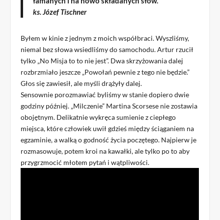
łamanych i na nowo składanych słów.
ks. Józef Tischner
Byłem w kinie z jednym z moich współbraci. Wyszliśmy,
niemal bez słowa wsiedliśmy do samochodu. Artur rzucił
tylko „No Misja to to nie jest”. Dwa skrzyżowania dalej
rozbrzmiało jeszcze „Powołań pewnie z tego nie będzie.”
Głos się zawiesił, ale myśli drążyły dalej.
Sensownie porozmawiać byliśmy w stanie dopiero dwie
godziny później. „Milczenie” Martina Scorsese nie zostawia
obojętnym. Delikatnie wykręca sumienie z ciepłego
miejsca, które człowiek uwił gdzieś między ściąganiem na
egzaminie, a walką o godność życia poczętego. Najpierw je
rozmasowuje, potem kroi na kawałki, ale tylko po to aby
przygrzmocić młotem pytań i wątpliwości.