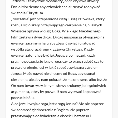
Jezusem. I faktycznie, wystarczy jeden czy dwa utwory
Ennio Morricone aby człowiek chciał ruszyć zdobywać
świat dla Chrystusa.
„Milczenie” jest przepełnione ciszą. Ciszą człowieka, który
rozbija się o skały przejmującego cierpienia najbliższych.
Wreszcie opływa w ciszę Boga, Wielkiego Nieobecnego.
Film zestawia dwie drogi. Drogę misjonarza płynącego na
ewangelizacyjnym haju aby zbawić świat i uratować
współbrata, oraz drogę krzyżową Chrystusa. Każdy
ewangelizator chce być jak Jezus, albo inaczej, każdy
pragnie poczucia że jego droga, czy to przez radość czy to
przez cierpienie, jest w jakiś sposób związana z życiem
Jezusa. Może nawet nie chcemy od Boga, aby usunął
cierpienie, ale aby nam pokazał, że ma ono sens, albo też, że
On nam towarzyszy. Innymi słowy szukamy jakiegokolwiek
argumentu, który by pozwolił nam wytrwać i opanować
poczucie bólu.
A co jeżeli twoja droga jest drogą Jezusa? Ale nie poprzez
świadomość zjednoczenia z Bogiem, ale poprzez
przeszywające doświadczenie obcości, bezsensu i