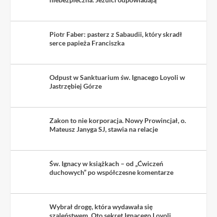
Piotr Faber: pasterz z Sabaudii, który skradł
serce papieża Franciszka
Odpust w Sanktuarium św. Ignacego Loyoli w
Jastrzębiej Górze
Zakon to nie korporacja. Nowy Prowincjał, o.
Mateusz Janyga SJ, stawia na relacje
Św. Ignacy w książkach – od „Ćwiczeń
duchowych” po współczesne komentarze
Wybrał drogę, która wydawała się
szaleństwem. Oto sekret Ignacego Loyoli