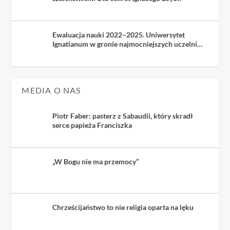
Ewaluacja nauki 2022–2025. Uniwersytet
Ignatianum w gronie najmocniejszych uczelni
kościelnych
MEDIA O NAS
Piotr Faber: pasterz z Sabaudii, który skradł
serce papieża Franciszka
„W Bogu nie ma przemocy”
Chrześcijaństwo to nie religia oparta na lęku