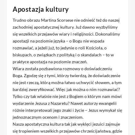
Apostazja kultury
Trudno obrazu Martina Scorsese nie odnieść też do naszej
zachodniej apostatycznej kultury. Już dawno wyzbyliśmy
się wszelkich przejawów wiary i religijności. Dokonaliśmy
apostazji na poziomie języka – o Bogu nie wypada
rozmawiać, a jeżeli już, to jedynie o roli Kościoła, o
biskupach, o związkach z polityką i o skandalach – to w
praktyce apostazja na poziomie znaczeń.
Wiara została pozbawiona rozmowy o doświadczeniu
Boga. Zgodzę się z tymi, którzy twierdzą, że doświadczenie
nie jest rzeczą, którą można łatwo uchwycić słowem, a tym
bardziej zweryfikować. Więc jak można o nim rozmawiać?
Tylko czy tak właśnie nie jest z Bogiem o którym nam mówi
wydarzenie Jezusa z Nazaretu? Nawet autorzy ewangelii
różnie interpretowali jego znaki i życie – Jezus wymykał się
jednoznacznym ocenom i znaczeniom.
Nasza apostatyczna kultura tak jak wyklęci jezuici zajmuje
się tropieniem wszelkich przejawów chrześcijaństwa, gdzie