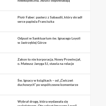
niebezpieczna. Jezuici odpowiadają
Piotr Faber: pasterz z Sabaudii, który skradł
serce papieża Franciszka
Odpust w Sanktuarium św. Ignacego Loyoli
w Jastrzębiej Górze
Zakon to nie korporacja. Nowy Prowincjał,
o. Mateusz Janyga SJ, stawia na relacje
Św. Ignacy w książkach – od „Ćwiczeń
duchowych” po współczesne komentarze
Wybrał drogę, która wydawała się
szaleństwem. Oto sekret Ignacego Loyoli