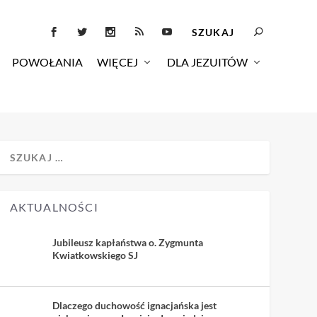
POWOŁANIA
WIĘCEJ
DLA JEZUITÓW
AKTUALNOŚCI
Jubileusz kapłaństwa o. Zygmunta
Kwiatkowskiego SJ
Dlaczego duchowość ignacjańska jest