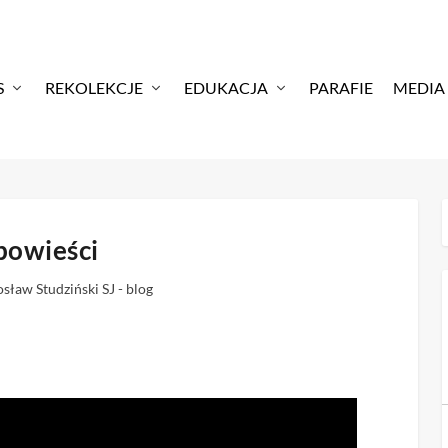
S
REKOLEKCJE
EDUKACJA
PARAFIE
MEDIA
powieści
osław Studziński SJ - blog