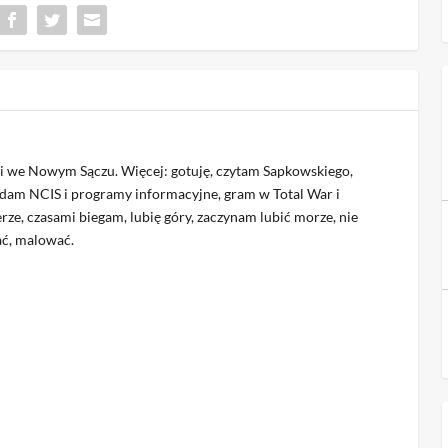
ki we Nowym Sączu. Więcej: gotuję, czytam Sapkowskiego,
glądam NCIS i programy informacyjne, gram w Total War i
erze, czasami biegam, lubię góry, zaczynam lubić morze, nie
ać, malować.