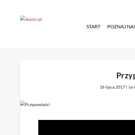
START
POZNAJ NA
Przy
16 lipca 2017
|
Jar