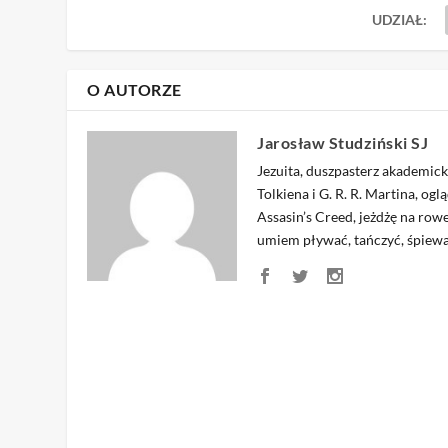
UDZIAŁ:
O AUTORZE
Jarosław Studziński SJ
Jezuita, duszpasterz akademic
Tolkiena i G. R. R. Martina, o
Assasin’s Creed, jeżdżę na row
umiem pływać, tańczyć, śpiew