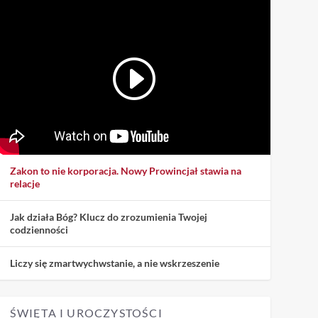
Zakon to nie korporacja. Nowy Prowincjał stawia na
relacje
Jak działa Bóg? Klucz do zrozumienia Twojej
codzienności
Liczy się zmartwychwstanie, a nie wskrzeszenie
ŚWIĘTA I UROCZYSTOŚCI