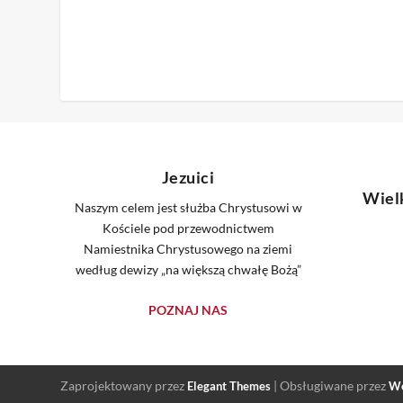
Jezuici
Wiel
Naszym celem jest służba Chrystusowi w
Kościele pod przewodnictwem
Namiestnika Chrystusowego na ziemi
według dewizy „na większą chwałę Bożą”
POZNAJ NAS
Zaprojektowany przez
| Obsługiwane przez
Elegant Themes
Wo