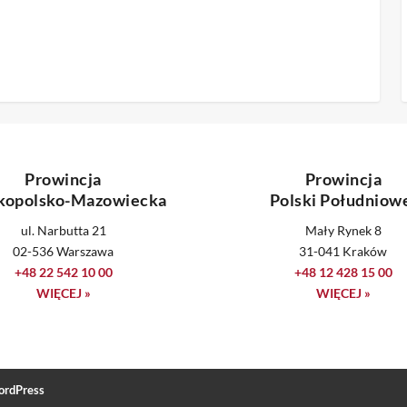
Prowincja
Prowincja
kopolsko-Mazowiecka
Polski Południow
ul. Narbutta 21
Mały Rynek 8
02-536 Warszawa
31-041 Kraków
+48 22 542 10 00
+48 12 428 15 00
WIĘCEJ »
WIĘCEJ »
rdPress