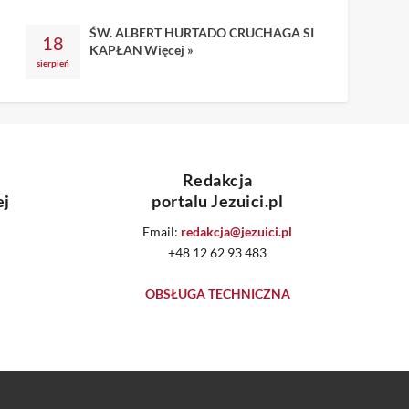
ŚW. ALBERT HURTADO CRUCHAGA SI
18
KAPŁAN
Więcej »
sierpień
Redakcja
ej
portalu Jezuici.pl
Email:
redakcja@jezuici.pl
+48 12 62 93 483
OBSŁUGA TECHNICZNA