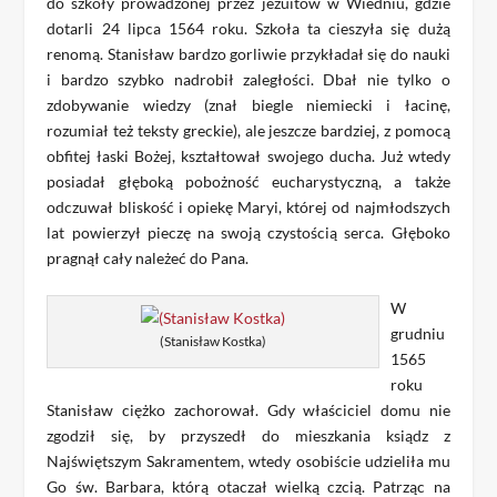
do szkoły prowadzonej przez jezuitów w Wiedniu, gdzie
dotarli 24 lipca 1564 roku. Szkoła ta cieszyła się dużą
renomą. Stanisław bardzo gorliwie przykładał się do nauki
i bardzo szybko nadrobił zaległości. Dbał nie tylko o
zdobywanie wiedzy (znał biegle niemiecki i łacinę,
rozumiał też teksty greckie), ale jeszcze bardziej, z pomocą
obfitej łaski Bożej, kształtował swojego ducha. Już wtedy
posiadał głęboką pobożność eucharystyczną, a także
odczuwał bliskość i opiekę Maryi, której od najmłodszych
lat powierzył pieczę na swoją czystością serca. Głęboko
pragnął cały należeć do Pana.
W
grudniu
(Stanisław Kostka)
1565
roku
Stanisław ciężko zachorował. Gdy właściciel domu nie
zgodził się, by przyszedł do mieszkania ksiądz z
Najświętszym Sakramentem, wtedy osobiście udzieliła mu
Go św. Barbara, którą otaczał wielką czcią. Patrząc na