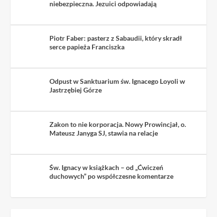
niebezpieczna. Jezuici odpowiadają
Piotr Faber: pasterz z Sabaudii, który skradł
serce papieża Franciszka
Odpust w Sanktuarium św. Ignacego Loyoli w
Jastrzębiej Górze
Zakon to nie korporacja. Nowy Prowincjał, o.
Mateusz Janyga SJ, stawia na relacje
Św. Ignacy w książkach – od „Ćwiczeń
duchowych” po współczesne komentarze