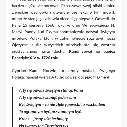
bardzo ciężko zachorował. Przeczuwał swój bliski koniec
ziemskiej wędrówki i otwarcie, bez lęku, o tym mówił,
mimo że stan jego zdrowia nieco się polepszał. Odszedł do
Pana 15 sierpnia 1568 roku, w dniu Wniebowzięcia N.
Maryi Panny. Lud Rzymu spontanicznie nazwał świętym
młodego Polaka, który w całym świecie rozsławił naszą
Ojczyznę, a dla wszystkich młodych stał się wzorem
niesłychanego hartu ducha.
Kanonizował go papież
Benedykt XIV w 1726 roku.
Cyprian Kamil Norwid, urzeczony postacią świętego
Polaka, napisał wiersz A ty się odważ; oto jego fragment:
A ty się odważ świętym stanąć Pana
A ty się odważ stanąć jeden sam
Być świętym – to nie zlękły powstać z wschodem
To ogromnym być, przytomnym być!
Krocz – jasny, uśmiechnięty,
Na twarzy ten Chrystusa rys