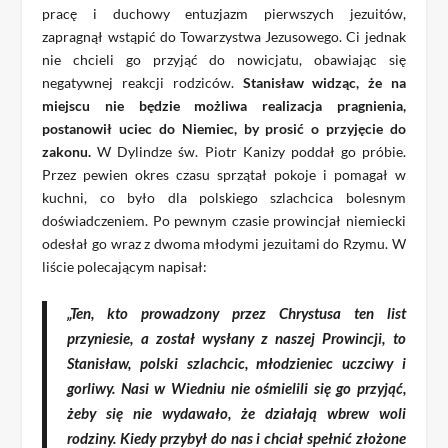
pracę i duchowy entuzjazm pierwszych jezuitów,
zapragnął wstąpić do Towarzystwa Jezusowego. Ci jednak
nie chcieli go przyjąć do nowicjatu, obawiając się
negatywnej reakcji rodziców.
Stanisław widząc, że na
miejscu nie będzie możliwa realizacja pragnienia,
postanowił uciec do Niemiec, by prosić o przyjęcie do
zakonu.
W Dylindze św. Piotr Kanizy poddał go próbie.
Przez pewien okres czasu sprzątał pokoje i pomagał w
kuchni, co było dla polskiego szlachcica bolesnym
doświadczeniem. Po pewnym czasie prowincjał niemiecki
odesłał go wraz z dwoma młodymi jezuitami do Rzymu. W
liście polecającym napisał:
„Ten, kto prowadzony przez Chrystusa ten list
przyniesie, a został wysłany z naszej Prowincji, to
Stanisław, polski szlachcic, młodzieniec uczciwy i
gorliwy. Nasi w Wiedniu nie ośmielili się go przyjąć,
żeby się nie wydawało, że działają wbrew woli
rodziny. Kiedy przybył do nas i chciał spełnić złożone