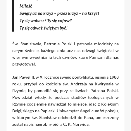
Miłość
Święty aż po krzyż – przez krzyż – na krzyż!
Ty się wahasz? Ty się cofasz?
Ty się odważ świętym być!
Św. Stanisławie, Patronie Polski i patronie młodzieży na
całym świecie, każdego dnia ucz nas odwagi świętości w
wiernym wypełnianiu tych czynów, które Pan sam dla nas
przygotował.
Jan Paweł II, w X rocznicę swego pontyfikatu, jesienią 1988
roku, przybył do kościoła św. Andrzeja na Kwirynale w
Rzymie, by pomodlić się przy relikwiach Patrona Polski.
Powiedział wtedy, że podczas studiów teologicznych w
Rzymie codziennie nawiedzał to miejsce, idąc z Kolegium
Belgijskiego na Papieski Uniwersytet Angelicum.W pokoju,
w którym św. Stanisław odchodził do Pana, umieszczony
został napis nagrobny pióra C. K. Norwida: