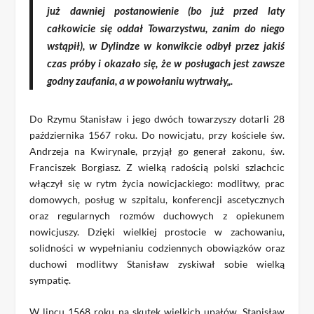
już dawniej postanowienie (bo już przed laty
całkowicie się oddał Towarzystwu, zanim do niego
wstąpił), w Dylindze w konwikcie odbył przez jakiś
czas próby i okazało się, że
w posługach jest zawsze
godny zaufania, a w powołaniu wytrwały
„.
Do Rzymu Stanisław i jego dwóch towarzyszy dotarli 28
października 1567 roku. Do nowicjatu, przy kościele św.
Andrzeja na Kwirynale, przyjął go generał zakonu, św.
Franciszek Borgiasz. Z wielką radością polski szlachcic
włączył się w rytm życia nowicjackiego: modlitwy, prac
domowych, posług w szpitalu, konferencji ascetycznych
oraz regularnych rozmów duchowych z opiekunem
nowicjuszy. Dzięki wielkiej prostocie w zachowaniu,
solidności w wypełnianiu codziennych obowiązków oraz
duchowi modlitwy Stanisław zyskiwał sobie wielką
sympatię.
W lipcu 1568 roku na skutek wielkich upałów, Stanisław