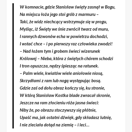
W komnacie, gdzie Stanisław święty zasnął w Bogu,
Na miejscu łoża jego stoi grób z marmuru –
Taki, że widz niechcący wstrzymuje się w progu,
Myśląc, iż Święty we śnie zwrócił twarz od muru,
I rannych dzwonów echa w powietrzu dochodzi,
I wstać chce – i po pierwszy raz człowieka zwodzi!
– Nad łożem tym i grobem świeci wizerunek
Królowej – Nieba, która z świętych chórem schodzi
I tron opuszcza, nędzy śpiesząc na ratunek.
– Palm wiele, kwiatów wiele aniołowie niosą,
Skrzydłami z ram lub nogą występując bosą.
Gdzie zaś od dołu obraz kończy się, ku stronie,
W którą Stanisław Kostka blade zwracał skronie,
Jeszcze na ram złocieniu róża jasna świeci:
Niby że, po obrazu stoczywszy się płótnie,
Upaść ma, jak ostatni dźwięk, gdy składasz lutnię,
I nie zleciała dotąd na ziemię – i leci…