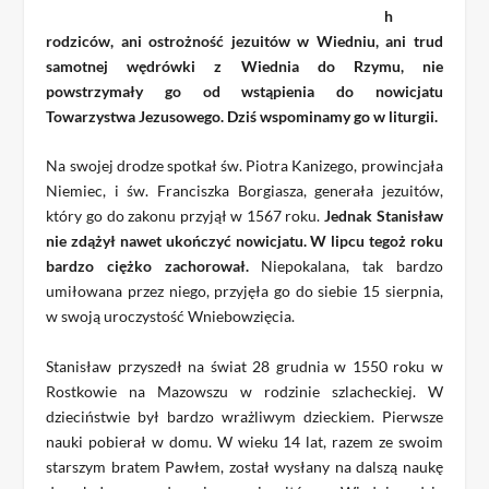
h
rodziców, ani ostrożność jezuitów w Wiedniu, ani trud
samotnej wędrówki z Wiednia do Rzymu, nie
powstrzymały go od wstąpienia do nowicjatu
Towarzystwa Jezusowego. Dziś wspominamy go w liturgii.
Na swojej drodze spotkał św. Piotra Kanizego, prowincjała
Niemiec, i św. Franciszka Borgiasza, generała jezuitów,
który go do zakonu przyjął w 1567 roku.
Jednak Stanisław
nie zdążył nawet ukończyć nowicjatu. W lipcu tegoż roku
bardzo ciężko zachorował.
Niepokalana, tak bardzo
umiłowana przez niego, przyjęła go do siebie 15 sierpnia,
w swoją uroczystość Wniebowzięcia.
Stanisław przyszedł na świat 28 grudnia w 1550 roku w
Rostkowie na Mazowszu w rodzinie szlacheckiej. W
dzieciństwie był bardzo wrażliwym dzieckiem. Pierwsze
nauki pobierał w domu. W wieku 14 lat, razem ze swoim
starszym bratem Pawłem, został wysłany na dalszą naukę