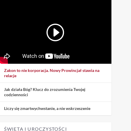
Zakon to nie korporacja. Nowy Prowincjał stawia na
relacje
Jak działa Bóg? Klucz do zrozumienia Twojej
codzienności
Liczy się zmartwychwstanie, a nie wskrzeszenie
ŚWIĘTA I UROCZYSTOŚCI