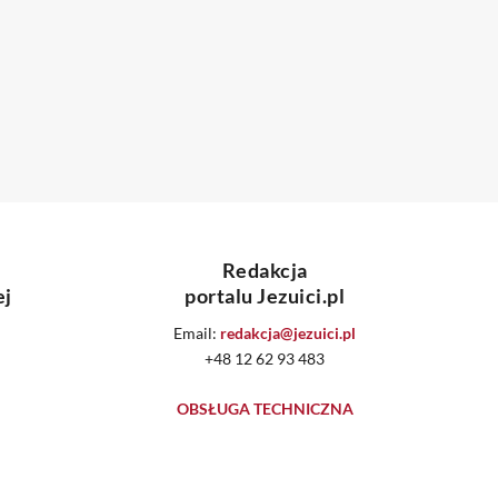
Redakcja
ej
portalu Jezuici.pl
Email:
redakcja@jezuici.pl
+48 12 62 93 483
OBSŁUGA TECHNICZNA