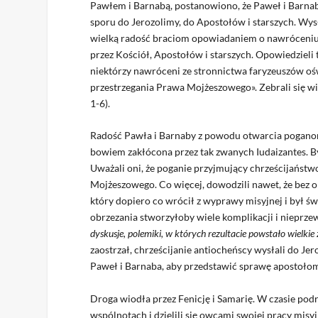
Pawłem i Barnabą, postanowiono, że Paweł i Barnaba,
sporu do Jerozolimy, do Apostołów i starszych. Wysła
wielką radość braciom opowiadaniem o nawróceniu po
przez Kościół, Apostołów i starszych. Opowiedzieli t
niektórzy nawróceni ze stronnictwa faryzeuszów ośw
przestrzegania Prawa Mojżeszowego». Zebrali się wię
1-6).
Radość Pawła i Barnaby z powodu otwarcia poganom 
bowiem zakłócona przez tak zwanych Iudaizantes. Byl
Uważali oni, że poganie przyjmujący chrześcijańst
Mojżeszowego. Co więcej, dowodzili nawet, że bez o
który dopiero co wrócił z wyprawy misyjnej i był
obrzezania stworzyłoby wiele komplikacji i nieprze
dyskusje, polemiki, w których rezultacie powstało wielkie
zaostrzał, chrześcijanie antiocheńscy wysłali do Je
Paweł i Barnaba, aby przedstawić sprawę apostołom
Droga wiodła przez Fenicję i Samarię. W czasie pod
wspólnotach i dzielili się owcami swojej pracy mis