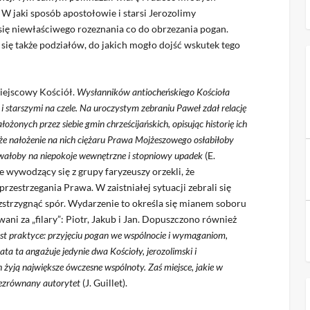
W jaki sposób apostołowie i starsi Jerozolimy
się niewłaściwego rozeznania co do obrzezania pogan.
się także podziałów, do jakich mogło dojść wskutek tego
miejscowy Kościół.
Wysłanników antiocheńskiego Kościoła
 i starszymi na czele. Na uroczystym zebraniu Paweł zdał relację
łożonych przez siebie gmin chrześcijańskich, opisując historię ich
że nałożenie na nich ciężaru Prawa Mojżeszowego osłabiłoby
azywałoby na niepokoje wewnętrzne i stopniowy upadek
(E.
e wywodzący się z grupy faryzeuszy orzekli, że
rzestrzegania Prawa. W zaistniałej sytuacji zebrali się
ozstrzygnąć spór. Wydarzenie to określa się mianem soboru
ani za „filary”: Piotr, Jakub i Jan. Dopuszczono również
est praktyce: przyjęciu pogan we wspólnocie i wymaganiom,
bata ta angażuje jedynie dwa Kościoły, jerozolimski i
 żyją największe ówczesne wspólnoty. Zaś miejsce, jakie w
niezrównany autorytet
(J. Guillet).