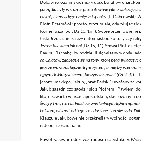
Debaty jerozolimskie miały dość burzliwy charakter
początku były wyraźnie prezentowane jako zwalczające s
nastrój niezwykłego napięcia i sporów
(E. Dąbrowski). 
Piotr. Przemówił prosto, zrozumiale, odwołując si
Korneliusza (por. Dz 10, 1nn). Swoje przemówienie 
łaski Jezusa, nie zależy natomiast od kultury czy relig
Jezusa tak samo jak oni
(Dz 15, 11). Słowa Piotra uci
Pawła i Barnabę, by podzielili się własnym doświa
do Galatów, zdobędzie się na tony, które będą świadczyć
jeszcze wówczas będzie drgał życiem, a między wierszam
tępym ekskluzywizmem „fałszywych braci” (Ga 2, 4)
(E. 
jerozolimskiego, Jakub, „brat Pański”, uważany za k
Jakub zasadniczo zgodził się z Piotrem i Pawłem; do
które zawarto w liście apostolskim, skierowanym d
Święty i my, nie nakładać na was żadnego ciężaru oprócz 
bożkom, od krwi, od tego, co uduszone, i od nierządu. Dob
Klauzule Jakubowe nie przekreślały wolności pogan 
judeochrześcijanami.
Paweł zapewne odczuwał radość i satysfakcję.
Wraca