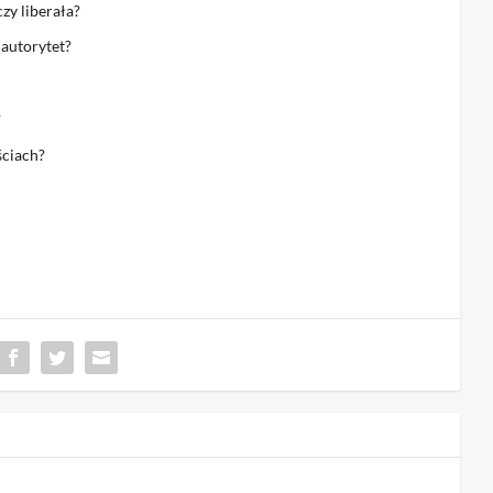
zy liberała?
 autorytet?
?
ściach?