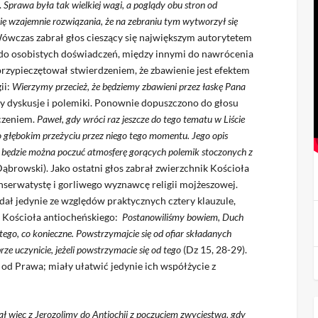
.
Sprawa była tak wielkiej wagi, a poglądy obu stron od
ię wzajemnie rozwiązania, że na zebraniu tym wytworzył się
Wówczas zabrał głos cieszący się największym autorytetem
ę do osobistych doświadczeń, między innymi do nawrócenia
przypieczętował stwierdzeniem, że zbawienie jest efektem
ii:
Wierzymy przecież, że będziemy zbawieni przez łaskę Pana
ęły dyskusje i polemiki. Ponownie dopuszczono do głosu
dczeniem.
Paweł, gdy wróci raz jeszcze do tego tematu w Liście
 o głębokim przeżyciu przez niego tego momentu. Jego opis
i będzie można poczuć atmosferę gorących polemik stoczonych z
Dąbrowski). Jako ostatni głos zabrał zwierzchnik Kościoła
onserwatystę i gorliwego wyznawcę religii mojżeszowej.
dał jedynie ze względów praktycznych cztery klauzule,
o Kościoła antiocheńskiego:
Postanowiliśmy bowiem, Duch
tego, co konieczne. Powstrzymajcie się od ofiar składanych
rze uczynicie, jeżeli powstrzymacie się od tego
(Dz 15, 28-29).
od Prawa; miały ułatwić jedynie ich współżycie z
ł więc z Jerozolimy do Antiochii z poczuciem zwycięstwa, gdy