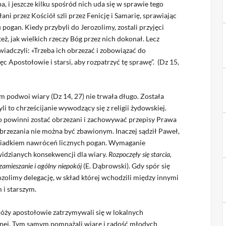
 i jeszcze kilku spośród nich uda się w sprawie tego
ni przez Kościół szli przez Fenicję i Samarię, sprawiając
gan. Kiedy przybyli do Jerozolimy, zostali przyjęci
eż, jak wielkich rzeczy Bóg przez nich dokonał. Lecz
iadczyli: «Trzeba ich obrzezać i zobowiązać do
c Apostołowie i starsi, aby rozpatrzyć tę sprawę”. (Dz 15,
podwoi wiary (Dz 14, 27) nie trwała długo. Została
i to chrześcijanie wywodzący się z religii żydowskiej.
wo powinni zostać obrzezani i zachowywać przepisy Prawa
brzezania nie można być zbawionym. Inaczej sądził Paweł,
 świadkiem nawróceń licznych pogan. Wymaganie
widzianych konsekwencji dla wiary.
Rozpoczęły się starcia,
 zamieszanie i ogólny niepokój
(E. Dąbrowski). Gdy spór się
rozolimy delegację, w skład której wchodzili między innymi
 i starszym.
róży apostołowie zatrzymywali się w lokalnych
yjnej. Tym samym pomnażali wiarę i radość młodych