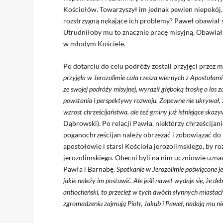
Kościołów. Towarzyszył im jednak pewien niepokój. 
rozstrzygną nękające ich problemy? Paweł obawiał 
Utrudniłoby mu to znacznie pracę misyjną. Obawiał 
w młodym Kościele.
Po dotarciu do celu podróży zostali przyjęci przez 
przyjęła w Jerozolimie cała rzesza wiernych z Apostołami
ze swojej podróży misyjnej, wyraził głęboką troskę o los za
powstania i perspektywy rozwoju. Zapewne nie ukrywał, 
wzrost chrześcijaństwa, ale też gminy już istniejące sk
Dąbrowski). Po relacji Pawła, niektórzy chrześcijani
poganochrześcijan należy obrzezać i zobowiązać do p
apostołowie i starsi Kościoła jerozolimskiego, by r
jerozolimskiego. Obecni byli na nim uczniowie uznaw
Pawła i Barnabę.
Spotkanie w Jerozolimie poświęcone j
jakie należy im postawić. Ale jeśli nawet wydaje się, że de
antiocheński, to przecież w tych dwóch słynnych miastach
zgromadzeniu zajmują Piotr, Jakub i Paweł, nadają mu 