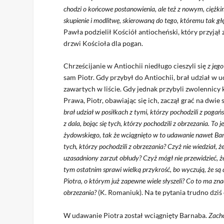
chodzi o końcowe postanowienia, ale też z nowym, ciężk
skupienie i modlitwę, skierowaną do tego, któremu tak gł
Pawła podzielił Kościół antiocheński, który przyjął 
drzwi Kościoła dla pogan.
Chrześcijanie w Antiochii niedługo cieszyli się
z jego
sam Piotr. Gdy przybył do Antiochii, brał udział w u
zawartych w liście. Gdy jednak przybyli zwolennic
Prawa, Piotr, obawiając się ich, zaczął grać na dwie 
brał udział w posiłkach z tymi, którzy pochodzili z pogańst
z dala, bojąc się tych, którzy pochodzili z obrzezania. To 
żydowskiego, tak że wciągnięto w to udawanie nawet B
tych, którzy pochodzili z obrzezania? Czyż nie wiedział, ż
uzasadniony zarzut obłudy? Czyż mógł nie przewidzieć, 
tym ostatnim sprawi wielką przykrość, bo wyczują, że są 
Piotra, o którym już zapewne wiele słyszeli? Co to ma zna
obrzezania?
(K. Romaniuk). Na te pytania trudno dzi
W udawanie Piotra został wciągnięty Barnaba.
Zacho