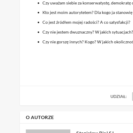
Czy uważam siebie za konserwatystę, demokratę c
Kto jest moim autorytetem? Dla kogo ja stanowię
Co jest źródłem mojej radości? A co satysfakcji?
Czy nie jestem dwuznaczny? W jakich sytuacjach
Czy nie gorszę innych? Kogo? W jakich okoliczno
UDZIAŁ:
O AUTORZE
Stanisław Biel SJ