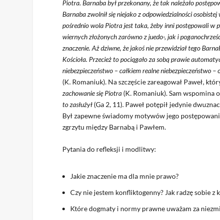
Piotra. Barnaba był przekonany, że tak należało postępo
Barnaba zwolnił się niejako z odpowiedzialności osobistej
pośrednio wola Piotra jest taka, żeby inni postępowali 
wiernych złożonych zarówno z juedo-, jak i poganochrześ
znaczenie. Aż dziwne, że jakoś nie przewidział tego Barn
Kościoła. Przecież to pociągało za sobą prawie automaty
niebezpieczeństwo – całkiem realne niebezpieczeństwo – o
(K. Romaniuk). Na szczęście zareagował Paweł, któr
zachowanie się Piotra
(K. Romaniuk). Sam wspomina o 
to zasłużył
(Ga 2, 11). Paweł potępił jedynie dwuzna
Był zapewne świadomy motywów jego postępowania.
zgrzytu między Barnabą i Pawłem.
Pytania do refleksji i modlitwy:
Jakie znaczenie ma dla mnie prawo?
Czy nie jestem konfliktogenny? Jak radzę sobie z 
Które dogmaty i normy prawne uważam za niezmi