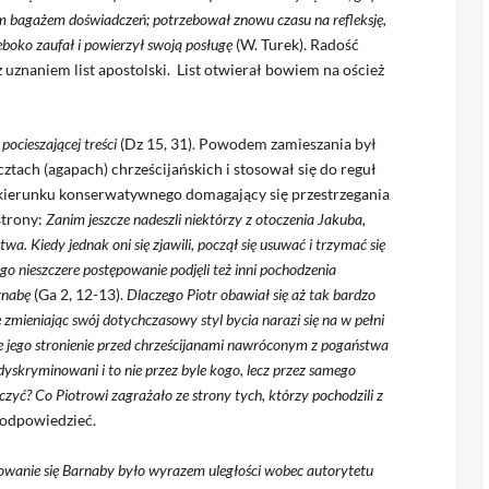
im bagażem doświadczeń; potrzebował znowu czasu na refleksję,
ęboko zaufał i powierzył swoją posługę
(W. Turek). Radość
z uznaniem list apostolski. List otwierał bowiem na oścież
 pocieszającej treści
(Dz 15, 31). Powodem zamieszania był
cztach (agapach) chrześcijańskich i stosował się do reguł
y kierunku konserwatywnego domagający się przestrzegania
strony:
Zanim jeszcze nadeszli niektórzy z otoczenia Jakuba,
wa. Kiedy jednak oni się zjawili, począł się usuwać i trzymać się
jego nieszczere postępowanie podjęli też inni pochodzenia
arnabę
(Ga 2, 12-13).
Dlaczego Piotr obawiał się aż tak bardzo
e zmieniając swój dotychczasowy styl bycia narazi się na w pełni
że jego stronienie przed chrześcijanami nawróconym z pogaństwa
dyskryminowani i to nie przez byle kogo, lecz przez samego
czyć? Co Piotrowi zagrażało ze strony tych, którzy pochodzili z
ś odpowiedzieć.
wanie się Barnaby było wyrazem uległości wobec autorytetu