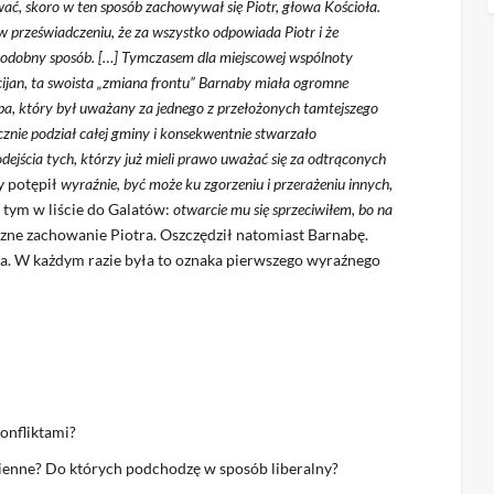
wać, skoro w ten sposób zachowywał się Piotr, głowa Kościoła.
 w przeświadczeniu, że za wszystko odpowiada Piotr i że
w podobny sposób. […] Tymczasem dla miejscowej wspólnoty
cijan, ta swoista „zmiana frontu” Barnaby miała ogromne
aba, który był uważany za jednego z przełożonych tamtejszego
cznie podział całej gminy i konsekwentnie stwarzało
dejścia tych, którzy już mieli prawo uważać się za odtrąconych
y potępił
wyraźnie, być może ku zgorzeniu i przerażeniu innych,
tym w liście do Galatów:
otwarcie mu się sprzeciwiłem, bo na
czne zachowanie Piotra. Oszczędził natomiast Barnabę.
 W każdym razie była to oznaka pierwszego wyraźnego
konfliktami?
enne? Do których podchodzę w sposób liberalny?