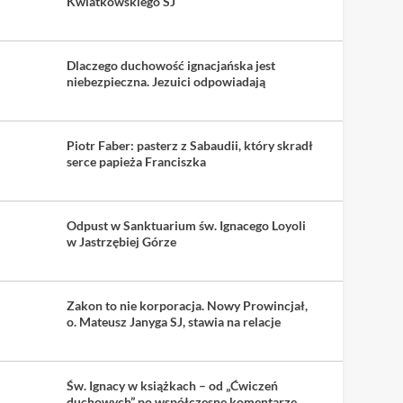
Kwiatkowskiego SJ
Dlaczego duchowość ignacjańska jest
niebezpieczna. Jezuici odpowiadają
Piotr Faber: pasterz z Sabaudii, który skradł
serce papieża Franciszka
Odpust w Sanktuarium św. Ignacego Loyoli
w Jastrzębiej Górze
Zakon to nie korporacja. Nowy Prowincjał,
o. Mateusz Janyga SJ, stawia na relacje
Św. Ignacy w książkach – od „Ćwiczeń
duchowych” po współczesne komentarze