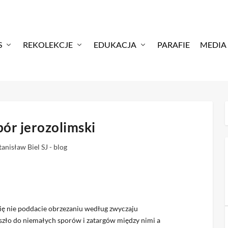
S
REKOLEKCJE
EDUKACJA
PARAFIE
MEDIA
ór jerozolimski
tanisław Biel SJ - blog
 się nie poddacie obrzezaniu według zwyczaju
szło do niemałych sporów i zatargów między nimi a