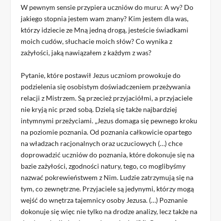
W pewnym sensie przypiera uczniów do muru: A wy? Do
jakiego stopnia jestem wam znany? Kim jestem dla was,
którzy idziecie ze Mną jedną drogą, jesteście świadkami
moich cudów, słuchacie moich słów? Co wynika z
zażyłości, jaką nawiązałem z każdym z was?
Pytanie, które postawił Jezus uczniom prowokuje do
podzielenia się osobistym doświadczeniem przeżywania
relacji z Mistrzem. Są przecież przyjaciółmi, a przyjaciele
nie kryją nic przed sobą. Dzielą się także najbardziej
intymnymi przeżyciami. „Jezus domaga się pewnego kroku
na poziomie poznania. Od poznania całkowicie opartego
na władzach racjonalnych oraz uczuciowych (…) chce
doprowadzić uczniów do poznania, które dokonuje się na
bazie zażyłości, zgodności natury, tego, co moglibyśmy
nazwać pokrewieństwem z Nim. Ludzie zatrzymują się na
tym, co zewnętrzne. Przyjaciele są jedynymi, którzy mogą
wejść do wnętrza tajemnicy osoby Jezusa. (…) Poznanie
dokonuje się więc nie tylko na drodze analizy, lecz także na