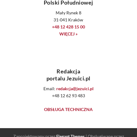
Polski Południowej
Mały Rynek 8
31-041 Kraków
+48 12 428 15 00
WIĘCEJ »
Redakcja
portalu Jezuici.pl
Email:
redakcja@jezuici.pl
+48 12 62 93 483
OBSŁUGA TECHNICZNA
Zaprojektowany przez
| Obsługiwane przez
Elegant Themes