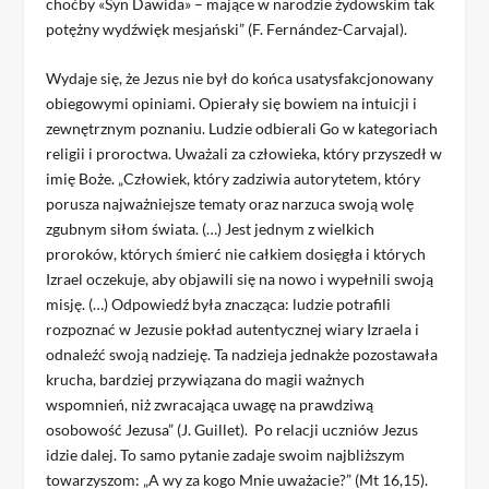
choćby «Syn Dawida» – mające w narodzie żydowskim tak
potężny wydźwięk mesjański” (F. Fernández-Carvajal).
Wydaje się, że Jezus nie był do końca usatysfakcjonowany
obiegowymi opiniami. Opierały się bowiem na intuicji i
zewnętrznym poznaniu. Ludzie odbierali Go w kategoriach
religii i proroctwa. Uważali za człowieka, który przyszedł w
imię Boże. „Człowiek, który zadziwia autorytetem, który
porusza najważniejsze tematy oraz narzuca swoją wolę
zgubnym siłom świata. (…) Jest jednym z wielkich
proroków, których śmierć nie całkiem dosięgła i których
Izrael oczekuje, aby objawili się na nowo i wypełnili swoją
misję. (…) Odpowiedź była znacząca: ludzie potrafili
rozpoznać w Jezusie pokład autentycznej wiary Izraela i
odnaleźć swoją nadzieję. Ta nadzieja jednakże pozostawała
krucha, bardziej przywiązana do magii ważnych
wspomnień, niż zwracająca uwagę na prawdziwą
osobowość Jezusa” (J. Guillet). Po relacji uczniów Jezus
idzie dalej. To samo pytanie zadaje swoim najbliższym
towarzyszom: „A wy za kogo Mnie uważacie?” (Mt 16,15).