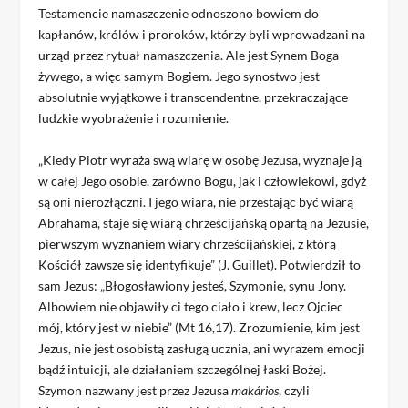
Testamencie namaszczenie odnoszono bowiem do
kapłanów, królów i proroków, którzy byli wprowadzani na
urząd przez rytuał namaszczenia. Ale jest Synem Boga
żywego, a więc samym Bogiem. Jego synostwo jest
absolutnie wyjątkowe i transcendentne, przekraczające
ludzkie wyobrażenie i rozumienie.
„Kiedy Piotr wyraża swą wiarę w osobę Jezusa, wyznaje ją
w całej Jego osobie, zarówno Bogu, jak i człowiekowi, gdyż
są oni nierozłączni. I jego wiara, nie przestając być wiarą
Abrahama, staje się wiarą chrześcijańską opartą na Jezusie,
pierwszym wyznaniem wiary chrześcijańskiej, z którą
Kościół zawsze się identyfikuje” (J. Guillet). Potwierdził to
sam Jezus: „Błogosławiony jesteś, Szymonie, synu Jony.
Albowiem nie objawiły ci tego ciało i krew, lecz Ojciec
mój, który jest w niebie” (Mt 16,17). Zrozumienie, kim jest
Jezus, nie jest osobistą zasługą ucznia, ani wyrazem emocji
bądź intuicji, ale działaniem szczególnej łaski Bożej.
Szymon nazwany jest przez Jezusa
makários
, czyli