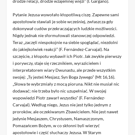
drodze relacji, drodze wzajemnej więzi” (I. Gargano).
Pytanie Jezusa wywołało kłopotliwą ciszę. Zapewne sami
apostołowie stawiali je sobie wcześniej, zwłaszcza gdy
dokonywał cudów przekraczających ludzkie możliwości.
Nigdy jednak nie sformułowali stanowczej odpowiedzi.
Teraz „zaczęli niespokojnie na siebie spoglądać, niezdolni
do jakiejkolwiek reakcji” (F. Fernández-Carvajal). Na
szczęście, z kłopotu wybawił ich Piotr. Jak zwykle pierwszy
i porywczy, staje się rzecznikiem, wyrazicielem i
interpretatorem wiary Dwunastu, ale przede wszystkim
swojej: „Ty jesteś Mesjasz, Syn Boga żywego” (Mt 16,16).
„Słowa te wybrzmiały z mocą pioruna. Nikt nie musiał nic
dodawać; nie trzeba było nic uzupełniać. W swojej
wypowiedzi Piotr zawarł wszystko” (F. Fernández-
Carvajal). Według niego, Jezus nie jest tylko jednym z
proroków, ale oczekiwanym Zbawicielem. Nie jest nawet
jedynie Mesjaszem, Chrystusem, Namaszczonym,
Pomazańcem Bożym, w co skłonni byli wierzyć
apostołowie i część słuchaczy Jezusa. W Starym