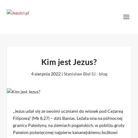
Kim jest Jezus?
4 sierpnia 2022
|
Stanisław Biel SJ - blog
„Jezus udał się ze swoimi uczniami do wiosek pod Cezareą
Filipową” (Mk 8,27) – dziś Banias. Leżała ona na północnej
granicy Palestyny, na ziemiach pogańskich, w pobliżu groty
Paneion poświęconej najpierw kananejskiemu bożkowi