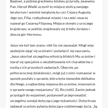
Baalowi, a później greckiemu bóstwu przyrody, zwanemu
Pan. Herod Wielki uczynił to miejsce stolicą swojego
terytorium i wzniósł świątynię ku czci Cezara Augusta.
Jego syn, Filip, rozbudował miasto i na cześć cesarza
nazwał go Cezareą Filipową. Miejsce słynęło z uroczego
krajobrazu; w pobliżu znajdowały się źródła Jordanu i
zbocza gór Hermonu.
Jezus nie był tam znany; nikt Go nie zauważał. Mógł więc
spokojnie zająć się uczniami i poświęcić się nauczaniu.
„Jezus ukochał szczególną miłością bliskich Mu uczniów i
starał się specjalnie o ukształtowanie ich charakterów z
myślą o ich przyszłych zadaniach. Obecnie, po
półtorarocznej działalności, mógł już z nimi rozmawiać w
sposób poufały o sprawie, która była niezwykle delikatna
dla Niego, a najbardziej niejasna dla uczniów, mianowicie
o sprawie swego mesjanizmu” (G. Ricciotti). Zanim jednak
przystąpił do wyjaśnień, postanowił przeprowadzić
szczególny sondaż dotyczący jego tożsamości. Dotychczas
zadawał uczniom pytania dotyczące codziennego życia. „Są