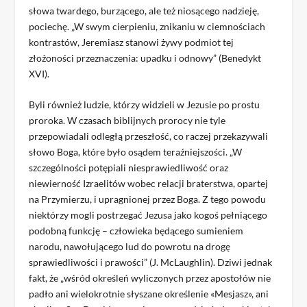
słowa twardego, burzącego, ale też niosącego nadzieję,
pociechę. „W swym cierpieniu, znikaniu w ciemnościach
kontrastów, Jeremiasz stanowi żywy podmiot tej
złożoności przeznaczenia: upadku i odnowy” (Benedykt
XVI).
Byli również ludzie, którzy widzieli w Jezusie po prostu
proroka. W czasach biblijnych prorocy nie tyle
przepowiadali odległą przeszłość, co raczej przekazywali
słowo Boga, które było osądem teraźniejszości. „W
szczególności potępiali niesprawiedliwość oraz
niewierność Izraelitów wobec relacji braterstwa, opartej
na Przymierzu, i upragnionej przez Boga. Z tego powodu
niektórzy mogli postrzegać Jezusa jako kogoś pełniącego
podobną funkcję – człowieka będącego sumieniem
narodu, nawołującego lud do powrotu na drogę
sprawiedliwości i prawości” (J. McLaughlin). Dziwi jednak
fakt, że „wśród określeń wyliczonych przez apostołów nie
padło ani wielokrotnie słyszane określenie «Mesjasz», ani