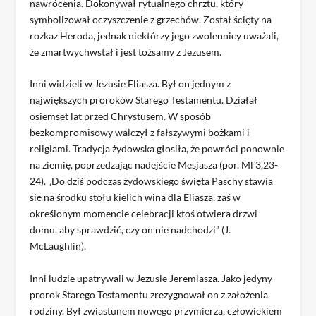
nawrócenia. Dokonywał rytualnego chrztu, który
symbolizował oczyszczenie z grzechów. Został ścięty na
rozkaz Heroda, jednak niektórzy jego zwolennicy uważali,
że zmartwychwstał i jest tożsamy z Jezusem.
Inni widzieli w Jezusie Eliasza. Był on jednym z
największych proroków Starego Testamentu. Działał
osiemset lat przed Chrystusem. W sposób
bezkompromisowy walczył z fałszywymi bożkami i
religiami. Tradycja żydowska głosiła, że powróci ponownie
na ziemię, poprzedzając nadejście Mesjasza (por. Ml 3,23-
24). „Do dziś podczas żydowskiego święta Paschy stawia
się na środku stołu kielich wina dla Eliasza, zaś w
określonym momencie celebracji ktoś otwiera drzwi
domu, aby sprawdzić, czy on nie nadchodzi” (J.
McLaughlin).
Inni ludzie upatrywali w Jezusie Jeremiasza. Jako jedyny
prorok Starego Testamentu zrezygnował on z założenia
rodziny. Był zwiastunem nowego przymierza, człowiekiem