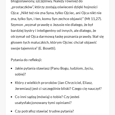
błogosławiony, szczęśliwy. Należy również do
„prostaczków”, którzy zostają oświeceni dzięki hojności
Ojca: „Nikt też nie zna Syna, tylko Ojciec, ani Ojca nikt nie
zna, tylko Syn, i ten, komu Syn zechce objawić” (Mt 11,27).
Szymon „wyznał prawdę o Jezusie nie dlatego, że był
bardziej bystry i inteligentny od innych, ale dlatego, że
otrzymał od Ojca darmową łaskę poznania prawdy. Stał się
głosem tych maluczkich, którym Ojciec chciał objawić
swoje tajemnice” (E. Bosetti).
Pytania do refleksji:
Jakie pytania stawiasz (Panu Bogu, ludziom, życiu,
sobie)?
Który z wielkich proroków (Jan Chrzciciel, Eliasz,
Jeremiasz) jest ci szczególnie bliski? Czego cię nauczył?
Co inni sądzą (mówią) o tobie? Czy jesteś
usatysfakcjonowany tymi opiniami?
Czy potrafisz stawiać trudne pytania?