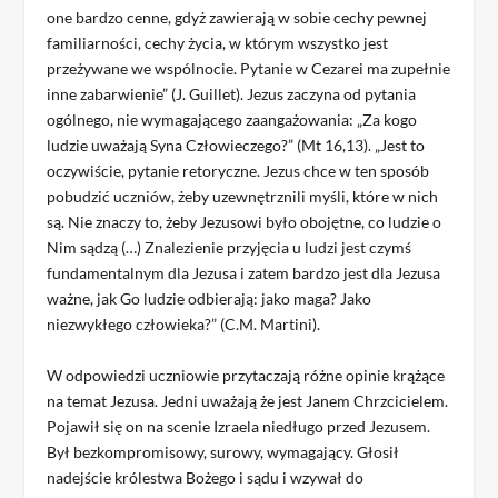
one bardzo cenne, gdyż zawierają w sobie cechy pewnej
familiarności, cechy życia, w którym wszystko jest
przeżywane we wspólnocie. Pytanie w Cezarei ma zupełnie
inne zabarwienie” (J. Guillet). Jezus zaczyna od pytania
ogólnego, nie wymagającego zaangażowania: „Za kogo
ludzie uważają Syna Człowieczego?” (Mt 16,13). „Jest to
oczywiście, pytanie retoryczne. Jezus chce w ten sposób
pobudzić uczniów, żeby uzewnętrznili myśli, które w nich
są. Nie znaczy to, żeby Jezusowi było obojętne, co ludzie o
Nim sądzą (…) Znalezienie przyjęcia u ludzi jest czymś
fundamentalnym dla Jezusa i zatem bardzo jest dla Jezusa
ważne, jak Go ludzie odbierają: jako maga? Jako
niezwykłego człowieka?” (C.M. Martini).
W odpowiedzi uczniowie przytaczają różne opinie krążące
na temat Jezusa. Jedni uważają że jest Janem Chrzcicielem.
Pojawił się on na scenie Izraela niedługo przed Jezusem.
Był bezkompromisowy, surowy, wymagający. Głosił
nadejście królestwa Bożego i sądu i wzywał do