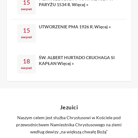
15
PARYŻU 1534 R.
Więcej »
sierpień
UTWORZENIE PMA 1926 R.
Więcej »
15
sierpień
ŚW. ALBERT HURTADO CRUCHAGA SI
18
KAPŁAN
Więcej »
sierpień
Jezuici
Naszym celem jest służba Chrystusowi w Kościele pod
przewodnictwem Namiestnika Chrystusowego na ziemi
według dewizy „na większą chwałę Bożą”