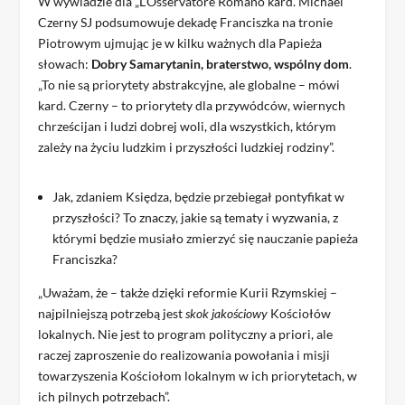
W wywiadzie dla „L’Osservatore Romano kard. Michael
Czerny SJ podsumowuje dekadę Franciszka na tronie
Piotrowym ujmując je w kilku ważnych dla Papieża
słowach:
Dobry Samarytanin, braterstwo, wspólny dom
.
„To nie są priorytety abstrakcyjne, ale globalne – mówi
kard. Czerny – to priorytety dla przywódców, wiernych
chrześcijan i ludzi dobrej woli, dla wszystkich, którym
zależy na życiu ludzkim i przyszłości ludzkiej rodziny”.
Jak, zdaniem Księdza, będzie przebiegał pontyfikat w
przyszłości? To znaczy, jakie są tematy i wyzwania, z
którymi będzie musiało zmierzyć się nauczanie papieża
Franciszka?
„Uważam, że – także dzięki reformie Kurii Rzymskiej –
najpilniejszą potrzebą jest
skok jakościowy
Kościołów
lokalnych. Nie jest to program polityczny a priori, ale
raczej zaproszenie do realizowania powołania i misji
towarzyszenia Kościołom lokalnym w ich priorytetach, w
ich pilnych potrzebach”.