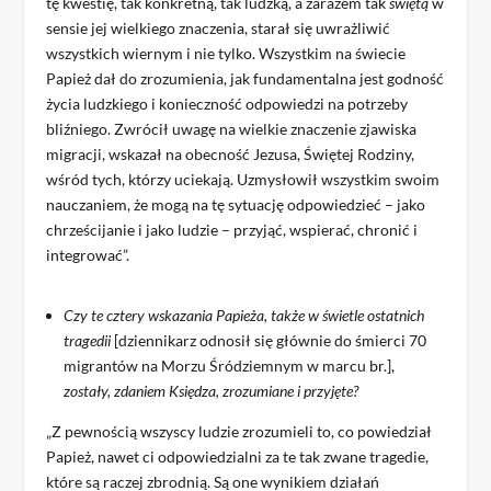
tę kwestię, tak konkretną, tak ludzką, a zarazem tak
świętą
w
sensie jej wielkiego znaczenia, starał się uwrażliwić
wszystkich wiernym i nie tylko. Wszystkim na świecie
Papież dał do zrozumienia, jak fundamentalna jest godność
życia ludzkiego i konieczność odpowiedzi na potrzeby
bliźniego. Zwrócił uwagę na wielkie znaczenie zjawiska
migracji, wskazał na obecność Jezusa, Świętej Rodziny,
wśród tych, którzy uciekają. Uzmysłowił wszystkim swoim
nauczaniem, że mogą na tę sytuację odpowiedzieć – jako
chrześcijanie i jako ludzie – przyjąć, wspierać, chronić i
integrować”.
Czy te cztery wskazania Papieża, także w świetle ostatnich
tragedii
[dziennikarz odnosił się głównie do śmierci 70
migrantów na Morzu Śródziemnym w marcu br.],
zostały, zdaniem Księdza, zrozumiane i przyjęte?
„Z pewnością wszyscy ludzie zrozumieli to, co powiedział
Papież, nawet ci odpowiedzialni za te tak zwane tragedie,
które są raczej zbrodnią. Są one wynikiem działań