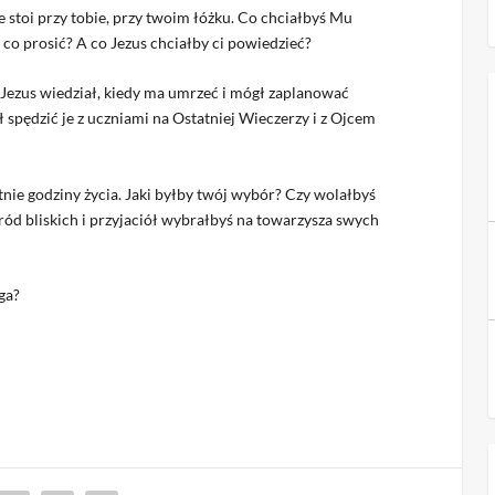
 stoi przy tobie, przy twoim łóżku. Co chciałbyś Mu
co prosić? A co Jezus chciałby ci powiedzieć?
 Jezus wiedział, kiedy ma umrzeć i mógł zaplanować
 spędzić je z uczniami na Ostatniej Wieczerzy i z Ojcem
nie godziny życia. Jaki byłby twój wybór? Czy wolałbyś
ród bliskich i przyjaciół wybrałbyś na towarzysza swych
ga?