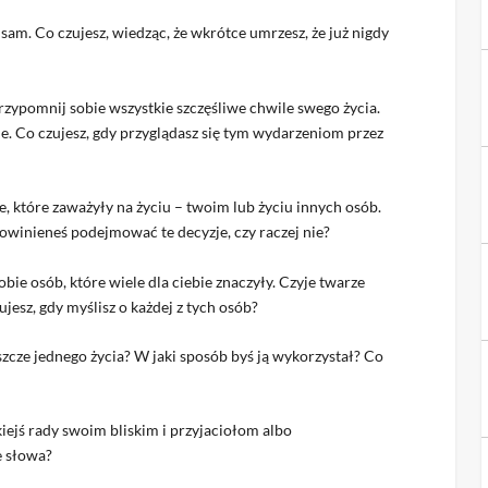
 sam. Co czujesz, wiedząc, że wkrótce umrzesz, że już nigdy
rzypomnij sobie wszystkie szczęśliwe chwile swego życia.
e. Co czujesz, gdy przyglądasz się tym wydarzeniom przez
e, które zaważyły na życiu – twoim lub życiu innych osób.
powinieneś podejmować te decyzje, czy raczej nie?
ie osób, które wiele dla ciebie znaczyły. Czyje twarze
jesz, gdy myślisz o każdej z tych osób?
eszcze jednego życia? W jaki sposób byś ją wykorzystał? Co
kiejś rady swoim bliskim i przyjaciołom albo
e słowa?