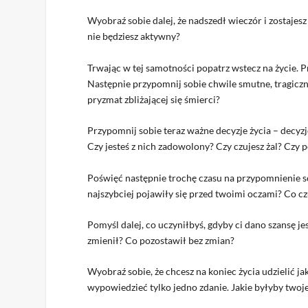
Wyobraź sobie dalej, że nadszedł wieczór i zostajesz
nie będziesz aktywny?
Trwając w tej samotności popatrz wstecz na życie. P
Następnie przypomnij sobie chwile smutne, tragiczn
pryzmat zbliżającej się śmierci?
Przypomnij sobie teraz ważne decyzje życia – decyzj
Czy jesteś z nich zadowolony? Czy czujesz żal? Czy 
Poświęć następnie trochę czasu na przypomnienie sob
najszybciej pojawiły się przed twoimi oczami? Co czu
Pomyśl dalej, co uczyniłbyś, gdyby ci dano szansę j
zmienił? Co pozostawił bez zmian?
Wyobraź sobie, że chcesz na koniec życia udzielić ja
wypowiedzieć tylko jedno zdanie. Jakie byłyby twoj