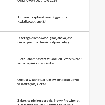
Organowe u Jezuitów 2026
Jubileusz kapłaństwa o. Zygmunta
Kwiatkowskiego SJ
Dlaczego duchowość ignacjańska jest
niebezpieczna. Jezuici odpowiadają
Piotr Faber: pasterz z Sabaudii, który skradł
serce papieża Franciszka
Odpust w Sanktuarium św. Ignacego Loyoli
w Jastrzębiej Górze
Zakon to nie korporacja. Nowy Prowincjał,
o. Mateusz Janyga SJ, stawia na relacje