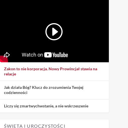
Zakon to nie korporacja. Nowy Prowincjał stawia na
relacje
Jak działa Bóg? Klucz do zrozumienia Twojej
codzienności
Liczy się zmartwychwstanie, a nie wskrzeszenie
ŚWIĘTA I UROCZYSTOŚCI