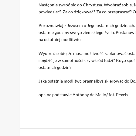
Następnie zwróć się do Chrystusa. Wyobraź sobie, że
powiedzieć? Za co dziękować? Za co przepraszać? O 
Porozmawiaj z Jezusem o Jego ostatnich godzinach.
ostatnie godziny swego ziemskiego życia. Postanowił
na ostatniej modlitwie.
Wyobraź sobie, że masz możliwość zaplanować ostat
spędzić je w samotności czy wśród ludzi? Kogo spoś
ostatnich godzin?
Jaką ostatnią modlitwę pragnąłbyś skierować do Bo
opr. na podstawie Anthony de Mello/ fot. Pexels