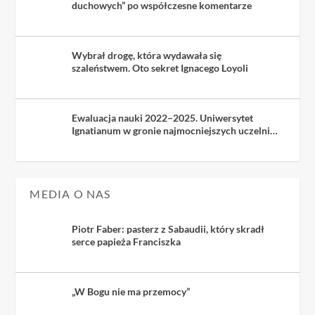
duchowych” po współczesne komentarze
Wybrał drogę, która wydawała się
szaleństwem. Oto sekret Ignacego Loyoli
Ewaluacja nauki 2022–2025. Uniwersytet
Ignatianum w gronie najmocniejszych uczelni
kościelnych
MEDIA O NAS
Piotr Faber: pasterz z Sabaudii, który skradł
serce papieża Franciszka
„W Bogu nie ma przemocy”