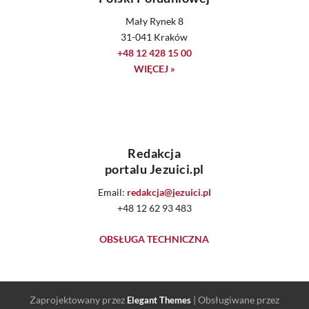
Mały Rynek 8
31-041 Kraków
+48 12 428 15 00
WIĘCEJ »
Redakcja
portalu Jezuici.pl
Email:
redakcja@jezuici.pl
+48 12 62 93 483
OBSŁUGA TECHNICZNA
Zaprojektowany przez
| Obsługiwane przez
Elegant Themes