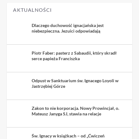
AKTUALNOŚCI
Dlaczego duchowość ignacjańska jest
niebezpieczna. Jezuici odpowiadają
Piotr Faber: pasterz z Sabaudii, który skradł
serce papieża Franciszka
Odpust w Sanktuarium św. Ignacego Loyoli w
Jastrzębiej Górze
Zakon to nie korporacja. Nowy Prowincjał, o.
Mateusz Janyga SJ, stawia na relacje
Św. Ignacy w książkach – od „Ćwiczeń