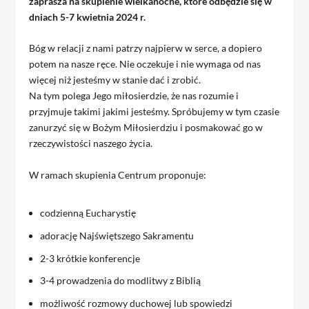
zaprasza na skupienie wielkanocne, które odbędzie się w
dniach 5-7 kwietnia 2024 r.
Bóg w relacji z nami patrzy najpierw w serce, a dopiero
potem na nasze ręce. Nie oczekuje i nie wymaga od nas
więcej niż jesteśmy w stanie dać i zrobić.
Na tym polega Jego miłosierdzie, że nas rozumie i
przyjmuje takimi jakimi jesteśmy. Spróbujemy w tym czasie
zanurzyć się w Bożym Miłosierdziu i posmakować go w
rzeczywistości naszego życia.
W ramach skupienia Centrum proponuje:
codzienną Eucharystię
adorację Najświętszego Sakramentu
2-3 krótkie konferencje
3-4 prowadzenia do modlitwy z Biblią
możliwość rozmowy duchowej lub spowiedzi