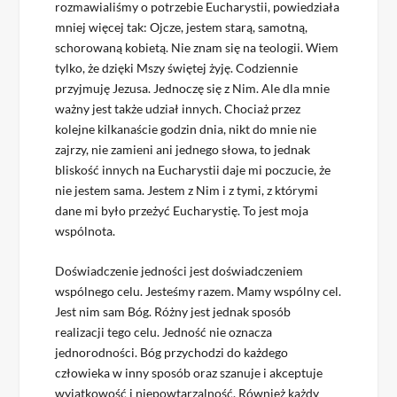
rozmawialiśmy o potrzebie Eucharystii, powiedziała
mniej więcej tak: Ojcze, jestem starą, samotną,
schorowaną kobietą. Nie znam się na teologii. Wiem
tylko, że dzięki Mszy świętej żyję. Codziennie
przyjmuję Jezusa. Jednoczę się z Nim. Ale dla mnie
ważny jest także udział innych. Chociaż przez
kolejne kilkanaście godzin dnia, nikt do mnie nie
zajrzy, nie zamieni ani jednego słowa, to jednak
bliskość innych na Eucharystii daje mi poczucie, że
nie jestem sama. Jestem z Nim i z tymi, z którymi
dane mi było przeżyć Eucharystię. To jest moja
wspólnota.
Doświadczenie jedności jest doświadczeniem
wspólnego celu. Jesteśmy razem. Mamy wspólny cel.
Jest nim sam Bóg. Różny jest jednak sposób
realizacji tego celu. Jedność nie oznacza
jednorodności. Bóg przychodzi do każdego
człowieka w inny sposób oraz szanuje i akceptuje
wyjątkowość i niepowtarzalność. Również każdy