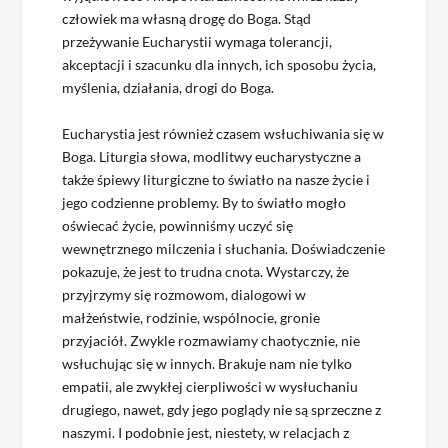
człowiek ma własną drogę do Boga. Stąd
przeżywanie Eucharystii wymaga tolerancji,
akceptacji i szacunku dla innych, ich sposobu życia,
myślenia, działania, drogi do Boga.
Eucharystia jest również czasem wsłuchiwania się w
Boga. Liturgia słowa, modlitwy eucharystyczne a
także śpiewy liturgiczne to światło na nasze życie i
jego codzienne problemy. By to światło mogło
oświecać życie, powinniśmy uczyć się
wewnętrznego milczenia i słuchania. Doświadczenie
pokazuje, że jest to trudna cnota. Wystarczy, że
przyjrzymy się rozmowom, dialogowi w
małżeństwie, rodzinie, wspólnocie, gronie
przyjaciół. Zwykle rozmawiamy chaotycznie, nie
wsłuchując się w innych. Brakuje nam nie tylko
empatii, ale zwykłej cierpliwości w wysłuchaniu
drugiego, nawet, gdy jego poglądy nie są sprzeczne z
naszymi. I podobnie jest, niestety, w relacjach z