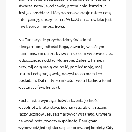
stwarza, rozwija, odnawia, przemienia, kształtuje….
Jest jak rzeźbiarz, który wkłada w swoje dzieło całą
inteligencję, duszę i serce. W każdym człowieku jest
myśl, Serce i miłość Boga.
Na Eucharystię przychodzimy świadomi
nieogarnionej miłości Boga, zawartej w każdym
najmniejszym darze, by swym sercem wypowiedzieć
wdzięczność i oddać Mu siebie: Zabierz Panie, i
przyjmij całą moją wolność, pamięć moją, mój
rozum i całą moją wolę, wszystko, co mam i co
posiadam. Daj mi tylko miłość Twoją i łaskę, a to mi
wystarczy (Św. Ignacy).
Eucharystia wymaga doświadczenia jedności,
wspólnoty, braterstwa. Eucharystia zbiera razem,
łączy uczniów Jezusa zmartwychwstałego. Otwiera
na wspólnotę, tworzy wspólnotę. Pamiętam
wypowiedź jednej starszej schorowanej kobiety. Gdy