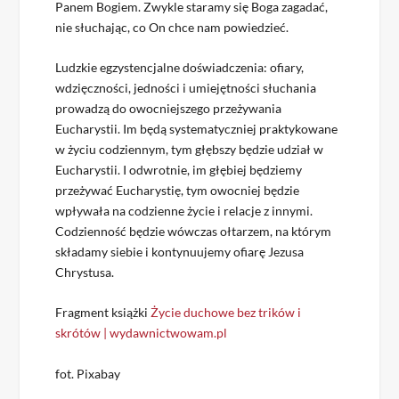
Panem Bogiem. Zwykle staramy się Boga zagadać,
nie słuchając, co On chce nam powiedzieć.
Ludzkie egzystencjalne doświadczenia: ofiary,
wdzięczności, jedności i umiejętności słuchania
prowadzą do owocniejszego przeżywania
Eucharystii. Im będą systematyczniej praktykowane
w życiu codziennym, tym głębszy będzie udział w
Eucharystii. I odwrotnie, im głębiej będziemy
przeżywać Eucharystię, tym owocniej będzie
wpływała na codzienne życie i relacje z innymi.
Codzienność będzie wówczas ołtarzem, na którym
składamy siebie i kontynuujemy ofiarę Jezusa
Chrystusa.
Fragment książki
Życie duchowe bez trików i
skrótów | wydawnictwowam.pl
fot. Pixabay