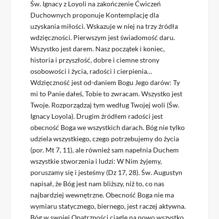
Św. Ignacy z Loyoli na zakończenie Ćwiczeń
Duchownych proponuje Kontemplację dla
uzyskania miłości. Wskazuje w niej na trzy źródła
wdzięczności. Pierwszym jest świadomość daru.
Wszystko jest darem. Nasz początek i koniec,
historia i przyszłość, dobre i ciemne strony
osobowości i życia, radości i cierpienia…
Wdzięczność jest od-daniem Bogu Jego darów: Ty
mi to Panie dałeś, Tobie to zwracam. Wszystko jest
Twoje. Rozporządzaj tym według Twojej woli (Św.
Ignacy Loyola). Drugim źródłem radości jest
obecność Boga we wszystkich darach. Bóg nie tylko
udziela wszystkiego, czego potrzebujemy do życia
(por. Mt 7, 11), ale również sam napełnia Duchem
wszystkie stworzenia i ludzi: W Nim żyjemy,
poruszamy się i jesteśmy (Dz 17, 28). Św. Augustyn
napisał, że Bóg jest nam bliższy, niż to, co nas
najbardziej wewnętrzne. Obecność Boga nie ma
wymiaru statycznego, biernego, jest raczej aktywna.
Bóg w swojej Opatrzności ciągle na nowo wszystko