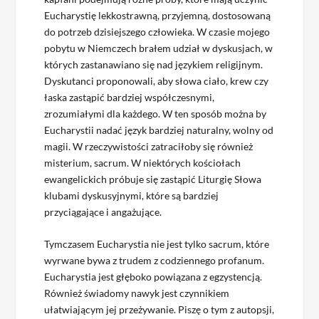
Eucharystię lekkostrawną, przyjemną, dostosowaną
do potrzeb dzisiejszego człowieka. W czasie mojego
pobytu w Niemczech brałem udział w dyskusjach, w
których zastanawiano się nad językiem religijnym.
Dyskutanci proponowali, aby słowa ciało, krew czy
łaska zastąpić bardziej współczesnymi,
zrozumiałymi dla każdego. W ten sposób można by
Eucharystii nadać język bardziej naturalny, wolny od
magii. W rzeczywistości zatraciłoby się również
misterium, sacrum. W niektórych kościołach
ewangelickich próbuje się zastąpić Liturgię Słowa
klubami dyskusyjnymi, które są bardziej
przyciągające i angażujące.
Tymczasem Eucharystia nie jest tylko sacrum, które
wyrwane bywa z trudem z codziennego profanum.
Eucharystia jest głęboko powiązana z egzystencją.
Również świadomy nawyk jest czynnikiem
ułatwiającym jej przeżywanie. Piszę o tym z autopsji,