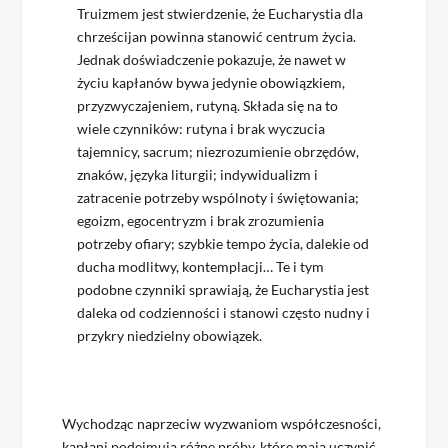
Truizmem jest stwierdzenie, że Eucharystia dla
chrześcijan powinna stanowić centrum życia.
Jednak doświadczenie pokazuje, że nawet w
życiu kapłanów bywa jedynie obowiązkiem,
przyzwyczajeniem, rutyną. Składa się na to
wiele czynników: rutyna i brak wyczucia
tajemnicy, sacrum; niezrozumienie obrzędów,
znaków, języka liturgii; indywidualizm i
zatracenie potrzeby wspólnoty i świętowania;
egoizm, egocentryzm i brak zrozumienia
potrzeby ofiary; szybkie tempo życia, dalekie od
ducha modlitwy, kontemplacji… Te i tym
podobne czynniki sprawiają, że Eucharystia jest
daleka od codzienności i stanowi często nudny i
przykry niedzielny obowiązek.
Wychodząc naprzeciw wyzwaniom współczesności,
kapłani podejmują różne próby, które mają uczynić