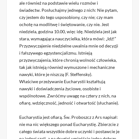
ale również na podstawie wielu rozmów i
świadectw. Posłuchajmy jednego z nich: Nie pytam,
czy jestem do tego usposobiony, czy nie; czy mam
ochotę na modlitwę i świętowanie, czy nie. Jest
niedziela, godzina 10.00, więc idę. Niedziela jest jak
stara, wymagająca nauczycielka, która mówi: „Idź!”
Przyzwyczajenie niedzielne uwalnia mnie od decyzji
i fałszywego egzystencjalizmu. Istnieją
przyzwyczajenia, które chronią wolność człowieka,
tak jak istnieją również wymuszone i mechaniczne
nawyki, które je niszczą (F. Steffensky).
Właściwe przeżywanie Eucharystii kształtują
nawyki i doświadczenia życiowe, osobiste i
wspólnotowe. Zwróćmy uwagę na cztery z nich, na
ofiarę, wdzięczność, jedność i otwartość (słuchanie).
Eucharystia jest ofiarą. Św. Proboszcz z Ars napisał:
nie ma nic większego ponad Eucharystię. Zbierzcie z
całego świata wszystkie dobre uczynki i postawcie je
na jednej szali, a na drugiej umieśćcie jedną dobrze