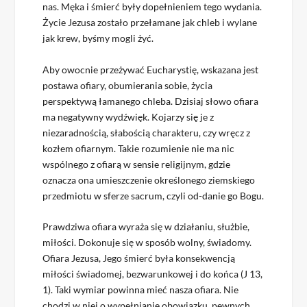
nas. Męka i śmierć były dopełnieniem tego wydania.
Życie Jezusa zostało przełamane jak chleb i wylane
jak krew, byśmy mogli żyć.
Aby owocnie przeżywać Eucharystię, wskazana jest
postawa ofiary, obumierania sobie, życia
perspektywą łamanego chleba. Dzisiaj słowo ofiara
ma negatywny wydźwięk. Kojarzy się je z
niezaradnością, słabością charakteru, czy wręcz z
kozłem ofiarnym. Takie rozumienie nie ma nic
wspólnego z ofiarą w sensie religijnym, gdzie
oznacza ona umieszczenie określonego ziemskiego
przedmiotu w sferze sacrum, czyli od-danie go Bogu.
Prawdziwa ofiara wyraża się w działaniu, służbie,
miłości. Dokonuje się w sposób wolny, świadomy.
Ofiara Jezusa, Jego śmierć była konsekwencją
miłości świadomej, bezwarunkowej i do końca (J 13,
1). Taki wymiar powinna mieć nasza ofiara. Nie
chodzi w niej o wypełnianie obowiązku, pewnych