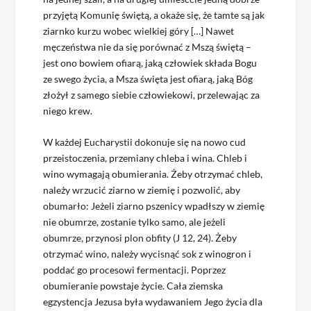
przyjętą Komunię świętą, a okaże się, że tamte są jak
ziarnko kurzu wobec wielkiej góry […] Nawet
męczeństwa nie da się porównać z Mszą świętą –
jest ono bowiem ofiarą, jaką człowiek składa Bogu
ze swego życia, a Msza święta jest ofiarą, jaką Bóg
złożył z samego siebie człowiekowi, przelewając za
niego krew.
W każdej Eucharystii dokonuje się na nowo cud
przeistoczenia, przemiany chleba i wina. Chleb i
wino wymagają obumierania. Żeby otrzymać chleb,
należy wrzucić ziarno w ziemię i pozwolić, aby
obumarło: Jeżeli ziarno pszenicy wpadłszy w ziemię
nie obumrze, zostanie tylko samo, ale jeżeli
obumrze, przynosi plon obfity (J 12, 24). Żeby
otrzymać wino, należy wycisnąć sok z winogron i
poddać go procesowi fermentacji. Poprzez
obumieranie powstaje życie. Cała ziemska
egzystencja Jezusa była wydawaniem Jego życia dla