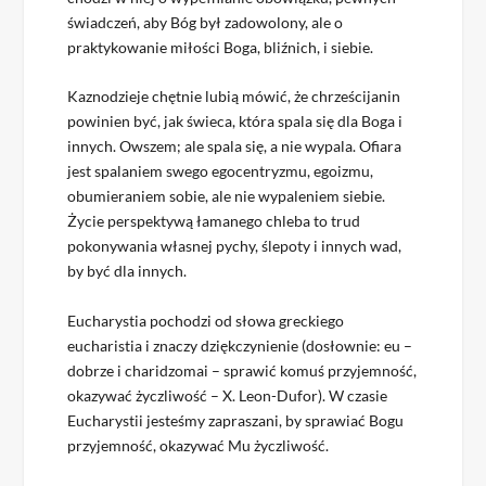
świadczeń, aby Bóg był zadowolony, ale o
praktykowanie miłości Boga, bliźnich, i siebie.
Kaznodzieje chętnie lubią mówić, że chrześcijanin
powinien być, jak świeca, która spala się dla Boga i
innych. Owszem; ale spala się, a nie wypala. Ofiara
jest spalaniem swego egocentryzmu, egoizmu,
obumieraniem sobie, ale nie wypaleniem siebie.
Życie perspektywą łamanego chleba to trud
pokonywania własnej pychy, ślepoty i innych wad,
by być dla innych.
Eucharystia pochodzi od słowa greckiego
eucharistia i znaczy dziękczynienie (dosłownie: eu –
dobrze i charidzomai – sprawić komuś przyjemność,
okazywać życzliwość – X. Leon-Dufor). W czasie
Eucharystii jesteśmy zapraszani, by sprawiać Bogu
przyjemność, okazywać Mu życzliwość.