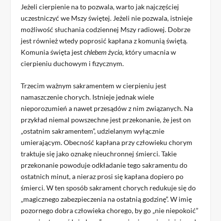
Jeżeli cierpienie na to pozwala, warto jak najczęściej
uczestniczyć we Mszy świętej. Jeżeli nie pozwala, istnieje
możliwość słuchania codziennej Mszy radiowej. Dobrze
jest również wtedy poprosić kapłana z komunią świętą.
Komunia święta jest
chlebem życia,
który umacnia w
cierpieniu duchowym i fizycznym.
Trzecim ważnym sakramentem w cierpieniu jest
namaszczenie chorych. Istnieje jednak wiele
nieporozumień a nawet przesądów z nim związanych. Na
przykład niemal powszechne jest przekonanie, że jest on
„ostatnim sakramentem”, udzielanym wyłącznie
umierającym. Obecność kapłana przy człowieku chorym
traktuje się jako oznakę nieuchronnej śmierci. Takie
przekonanie powoduje odkładanie tego sakramentu do
ostatnich minut, a nieraz prosi się kapłana dopiero po
śmierci. W ten sposób sakrament chorych redukuje się do
„magicznego zabezpieczenia na ostatnią godzinę”. W imię
pozornego dobra człowieka chorego, by go „nie niepokoić”