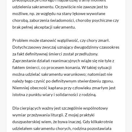
udzielenia sakramentu. Oczywiście nie zawsze jest to
możliwe, np. ze względu na stany lękowe wywołane
chorobą, zaburzenia świadomości, choroby psychiczne czy
brak pełnej akceptacji sakramentu.
Problem może stanowić wątpliwość, czy chory zmarł.
Dotychczasowy zwyczaj uznający dwugodzinny czasookres
za fakt definitywnej śmierci został przedłużony.
Zaprzestanie działań reanimacyjnych wiąże się nie tyle z
faktem śmierci, co procesem konania. W takiej sytuacji
można udzielać sakramentu warunkowo; natomiast nie
należy tego czynić po definitywnym stwierdzeniu zgonu.
Niemniej obecność kapłana przy człowieku zmarłym jest
istotna z punktu wiary i solidarności z rodziną.
Dla cierpiących ważny jest szczególnie wspólnotowy
wymiar przeżywania liturgii. Z mojej praktyki
duszpasterskiej wiem, że bywa inaczej. Gdy kilkakrotnie
udzielałem sakramentu chorych, rodzina pozostawiała