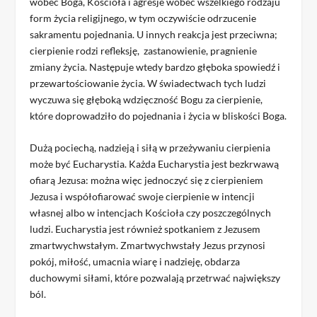
wobec Boga, Kościoła i agresje wobec wszelkiego rodzaju
form życia religijnego, w tym oczywiście odrzucenie
sakramentu pojednania. U innych reakcja jest przeciwna;
cierpienie rodzi refleksję, zastanowienie, pragnienie
zmiany życia. Następuje wtedy bardzo głęboka spowiedź i
przewartościowanie życia. W świadectwach tych ludzi
wyczuwa się głęboką wdzięczność Bogu za cierpienie,
które doprowadziło do pojednania i życia w bliskości Boga.
Dużą pociechą, nadzieją i siłą w przeżywaniu cierpienia
może być Eucharystia. Każda Eucharystia jest bezkrwawą
ofiarą Jezusa: można więc jednoczyć się z cierpieniem
Jezusa i współofiarować swoje cierpienie w intencji
własnej albo w intencjach Kościoła czy poszczególnych
ludzi. Eucharystia jest również spotkaniem z Jezusem
zmartwychwstałym. Zmartwychwstały Jezus przynosi
pokój, miłość, umacnia wiarę i nadzieję, obdarza
duchowymi siłami, które pozwalają przetrwać największy
ból.