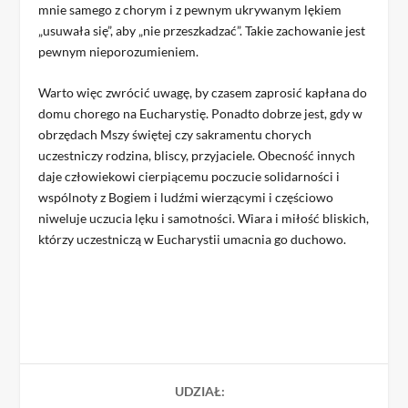
mnie samego z chorym i z pewnym ukrywanym lękiem
„usuwała się”, aby „nie przeszkadzać”. Takie zachowanie jest
pewnym nieporozumieniem.
Warto więc zwrócić uwagę, by czasem zaprosić kapłana do
domu chorego na Eucharystię. Ponadto dobrze jest, gdy w
obrzędach Mszy świętej czy sakramentu chorych
uczestniczy rodzina, bliscy, przyjaciele. Obecność innych
daje człowiekowi cierpiącemu poczucie solidarności i
wspólnoty z Bogiem i ludźmi wierzącymi i częściowo
niweluje uczucia lęku i samotności. Wiara i miłość bliskich,
którzy uczestniczą w Eucharystii umacnia go duchowo.
UDZIAŁ: