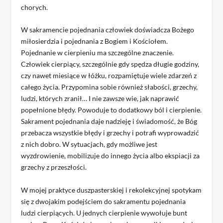
chorych.
W sakramencie pojednania człowiek doświadcza Bożego
miłosierdzia i pojednania z Bogiem i Kościołem.
Pojednanie w cierpieniu ma szczególne znaczenie.
Człowiek cierpiący, szczególnie gdy spędza długie godziny,
czy nawet miesiące w łóżku, rozpamiętuje wiele zdarzeń z
całego życia. Przypomina sobie również słabości, grzechy,
ludzi, których zranił… I nie zawsze wie, jak naprawić
popełnione błędy. Powoduje to dodatkowy ból i cierpienie.
Sakrament pojednania daje nadzieję i świadomość, że Bóg
przebacza wszystkie błędy i grzechy i potrafi wyprowadzić
z nich dobro. W sytuacjach, gdy możliwe jest
wyzdrowienie, mobilizuje do innego życia albo ekspiacji za
grzechy z przeszłości.
W mojej praktyce duszpasterskiej i rekolekcyjnej spotykam
się z dwojakim podejściem do sakramentu pojednania
ludzi cierpiących. U jednych cierpienie wywołuje bunt