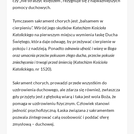
czy „nie straszyć księdzem”, rezygnuje się z najważniejszych
pomocy duchowych.
Tymczasem sakrament chorych jest „balsamem w
cierpieniu”. Wśród jego skutków
Katechizm Kościoła
Katolickiego
na pierwszym miejscu wymienia łaskę Ducha
Świętego, która daje odwagę, by przeżywać cierpienie w
pokoju i z nadzieją. Ponadto
odnawia ufność i wiarę w Boga
oraz umacnia przeciw pokusom złego ducha, przeciw pokusie
zniechęcenia i trwogi przed śmiercią
(
Katechizm Kościoła
Katolickiego,
nr 1520)
.
Sakrament chorych, prowadzi przede wszystkim do
uzdrowienia duchowego, ale zdarza się również, zwłaszcza
gdy przyjęty jest z głęboką wiarą i taka jest wola Boża, że
pomaga w uzdrowieniu fizycznym. Człowiek stanowi
jedność psychofizyczną. Łaska związana z sakramentem
pozwala zintegrować całą osobowość i poddać sferę
zmysłową – duchowej.