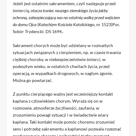
Jeżeli jest ostatnim sakramentem, czyli następuje przed
śmiercią,
otacza koniec naszego ziemskiego życia jakby
ochroną, zabezpieczającą nas na ostatnią walkę przed wejściem
do domu Ojca
(
Katechizm Kościoła Katolickiego,
nr 1523)Por.
Sobór Trydencki: DS 1694..
Sakrament chorych może być udzielany w rozmaitych
sytuacjach związanych z cierpieniem, np. w czasie trwania
ciężkiej choroby, w niebezpieczeństwie śmierci, w
podeszłym wieku, w ostatnich chwilach życia, przed
operacją, w wypadkach drogowych, w nagłym zgonie.
Można go powtarzać.
Z punktu cierpiącego ważny jest wcześniejszy kontakt
kapłana z człowiekiem chorym. Wyraża się on w
rozmowie, atmosferze życzliwości, zaufania, w
zrozumieniu powagi sytuacji i w świadectwie wiary
kapłana. Taki kontakt może pomóc choremu zrozumieć
sens i potrzebę sakramentu a kapłanowi pozwala rozeznać
predyspozycje chorego i najbardziej trafny moment