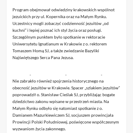
Program obejmował odwiedziny krakowskich wspólnot
jezuickich przy ul. Kopernika oraz na Małym Rynku.
Uczestnicy mogli zobaczyć codzienność jezuitów „od
kuchni” i lepiej poznać ich styl życia oraz posługi.
Szczególnym punktem było spotkanie w rektoracie
Uniwersytetu Ignatianum w Krakowie z o. rektorem
Tomaszem Homą SJ, a także zwiedzanie Bazyliki
Najświętszego Serca Pana Jezusa.
Nie zabrakło również spojrzenia historycznego na
obecność jezuitów w Krakowie. Spacer „szlakiem jezuitów”
poprowadził o. Stanisław Cieślak SJ, przybliżając bogate
dziedzictwo zakonu wpisane w przestrzeń miasta. Na
Małym Rynku odbyło się natomiast spotkanie z o.
Damianem Mazurkiewiczem SJ, socjuszem prowincjała
Prowincji Polski Południowej, poświęcone współczesnym
wyzwaniom życia zakonnego.