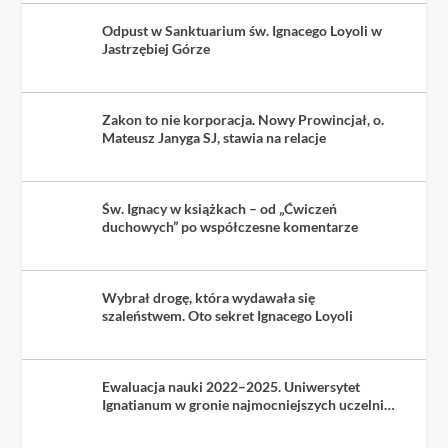
Odpust w Sanktuarium św. Ignacego Loyoli w
Jastrzębiej Górze
Zakon to nie korporacja. Nowy Prowincjał, o.
Mateusz Janyga SJ, stawia na relacje
Św. Ignacy w książkach – od „Ćwiczeń
duchowych” po współczesne komentarze
Wybrał drogę, która wydawała się
szaleństwem. Oto sekret Ignacego Loyoli
Ewaluacja nauki 2022–2025. Uniwersytet
Ignatianum w gronie najmocniejszych uczelni
kościelnych