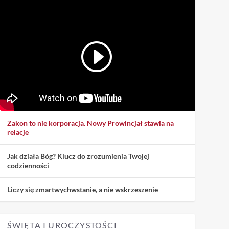
Zakon to nie korporacja. Nowy Prowincjał stawia na
relacje
Jak działa Bóg? Klucz do zrozumienia Twojej
codzienności
Liczy się zmartwychwstanie, a nie wskrzeszenie
ŚWIĘTA I UROCZYSTOŚCI