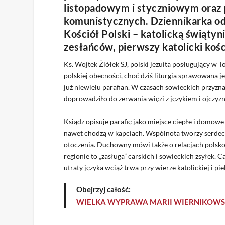
listopadowym i styczniowym oraz p
komunistycznych. Dziennikarka odw
Kościół Polski – katolicką świątyn
zesłańców, pierwszy katolicki kośc
Ks. Wojtek Żiółek SJ, polski jezuita posługujący w 
polskiej obecności, choć dziś liturgia sprawowana je
już niewielu parafian. W czasach sowieckich przyzna
doprowadziło do zerwania więzi z językiem i ojczyz
Ksiądz opisuje parafię jako miejsce ciepłe i domowe
nawet chodzą w kapciach. Wspólnota tworzy serdecz
otoczenia. Duchowny mówi także o relacjach polsko
regionie to „zasługa” carskich i sowieckich zsyłek. 
utraty języka wciąż trwa przy wierze katolickiej i p
Obejrzyj całość:
WIELKA WYPRAWA MARII WIERNIKOWSKI