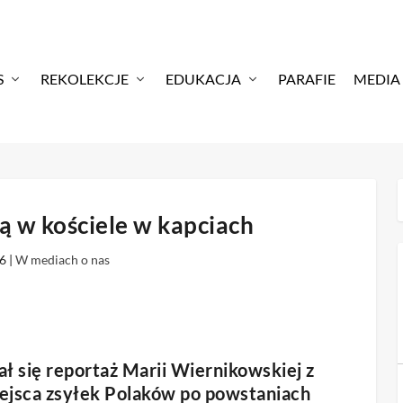
S
REKOLEKCJE
EDUKACJA
PARAFIE
MEDIA
ą w kościele w kapciach
26
|
W mediach o nas
ał się reportaż
Marii Wiernikowskiej
z
iejsca zsyłek Polaków po powstaniach