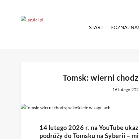
START
POZNAJ NA
Tomsk: wierni chodz
16 lutego 20
14 lutego 2026 r. na YouTube ukaz
podróży do
Tomsku
na Syberii – m