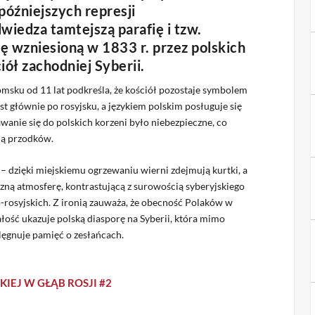
óźniejszych represji
iedza tamtejszą parafię i tzw.
ię wzniesioną w 1833 r. przez polskich
iół zachodniej Syberii.
Tomsku od 11 lat podkreśla, że kościół pozostaje symbolem
st głównie po rosyjsku, a językiem polskim posługuje się
wanie się do polskich korzeni było niebezpieczne, co
ną przodków.
 – dzięki miejskiemu ogrzewaniu wierni zdejmują kurtki, a
ną atmosferę, kontrastującą z surowością syberyjskiego
-rosyjskich. Z ironią zauważa, że obecność Polaków w
Całość ukazuje polską diasporę na Syberii, która mimo
ielęgnuje pamięć o zesłańcach.
EJ W GŁĄB ROSJI #2