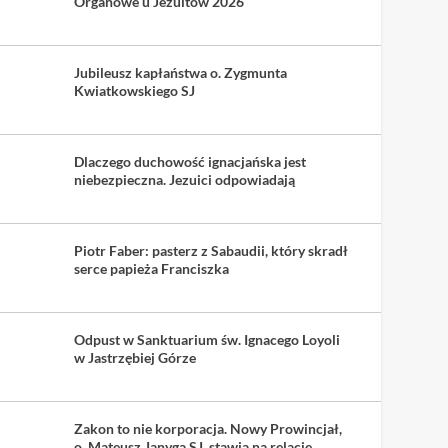
Organowe u Jezuitów 2026
Jubileusz kapłaństwa o. Zygmunta
Kwiatkowskiego SJ
Dlaczego duchowość ignacjańska jest
niebezpieczna. Jezuici odpowiadają
Piotr Faber: pasterz z Sabaudii, który skradł
serce papieża Franciszka
Odpust w Sanktuarium św. Ignacego Loyoli
w Jastrzębiej Górze
Zakon to nie korporacja. Nowy Prowincjał,
o. Mateusz Janyga SJ, stawia na relacje