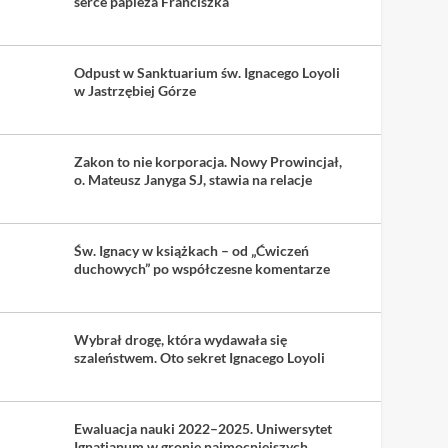
serce papieża Franciszka
Odpust w Sanktuarium św. Ignacego Loyoli
w Jastrzębiej Górze
Zakon to nie korporacja. Nowy Prowincjał,
o. Mateusz Janyga SJ, stawia na relacje
Św. Ignacy w książkach – od „Ćwiczeń
duchowych” po współczesne komentarze
Wybrał drogę, która wydawała się
szaleństwem. Oto sekret Ignacego Loyoli
Ewaluacja nauki 2022–2025. Uniwersytet
Ignatianum w gronie najmocniejszych