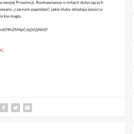
ia swojej Prowincji. Rozmawianoo o mitach dotyczących
ywany „czarnym papieżem”, jakie śluby składaja jezuiccy
uickie magis.
ie_rdO9hZM4pCdzjVjljNhS?
RDC