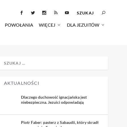
POWOŁANIA
WIĘCEJ
DLA JEZUITÓW
AKTUALNOŚCI
Dlaczego duchowość ignacjańska jest
niebezpieczna. Jezuici odpowiadają
Piotr Faber: pasterz z Sabaudii, który skradł