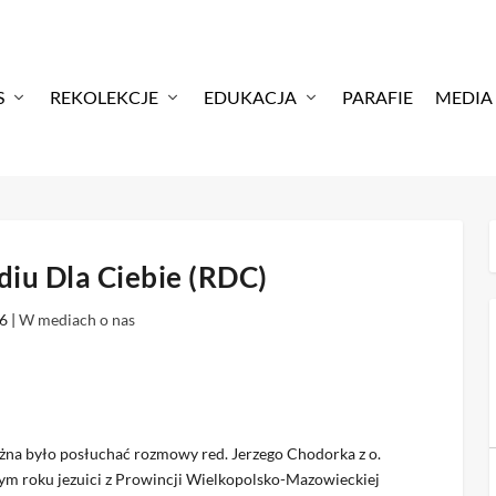
S
REKOLEKCJE
EDUKACJA
PARAFIE
MEDIA
diu Dla Ciebie (RDC)
26
|
W mediach o nas
na było posłuchać rozmowy red. Jerzego Chodorka z o.
m roku jezuici z Prowincji Wielkopolsko-Mazowieckiej