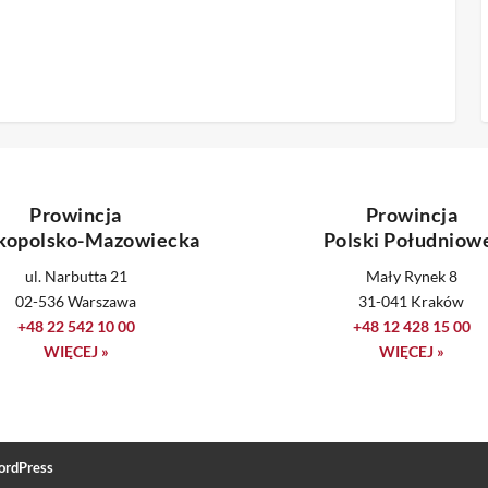
Prowincja
Prowincja
kopolsko-Mazowiecka
Polski Południow
ul. Narbutta 21
Mały Rynek 8
02-536 Warszawa
31-041 Kraków
+48 22 542 10 00
+48 12 428 15 00
WIĘCEJ »
WIĘCEJ »
rdPress