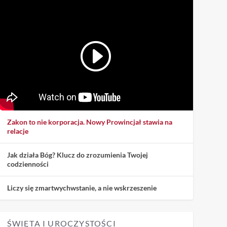
Zakon to nie korporacja. Nowy Prowincjał stawia na
relacje
Jak działa Bóg? Klucz do zrozumienia Twojej
codzienności
Liczy się zmartwychwstanie, a nie wskrzeszenie
ŚWIĘTA I UROCZYSTOŚCI