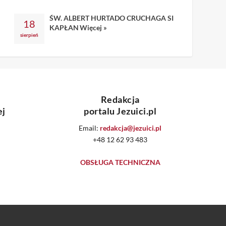
ŚW. ALBERT HURTADO CRUCHAGA SI
18
KAPŁAN
Więcej »
sierpień
Redakcja
ej
portalu Jezuici.pl
Email:
redakcja@jezuici.pl
+48 12 62 93 483
OBSŁUGA TECHNICZNA