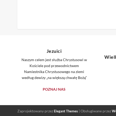
Jezuici
Wiel
Naszym celem jest służba Chrystusowi w
Kościele pod przewodnictwem
Namiestnika Chrystusowego na ziemi
według dewizy „na większą chwałę Bożą”
POZNAJ NAS
Zaprojektowany przez
| Obsługiwane przez
Elegant Themes
Wo