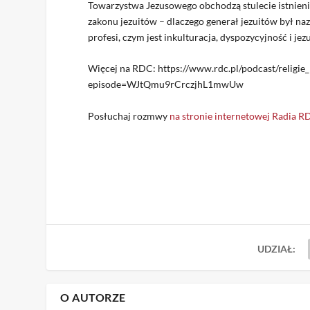
Towarzystwa Jezusowego obchodzą stulecie istnien
zakonu jezuitów – dlaczego generał jezuitów był naz
profesi, czym jest inkulturacja, dyspozycyjność i jez
Więcej na RDC: https://www.rdc.pl/podcast/relig
episode=WJtQmu9rCrczjhL1mwUw
Posłuchaj rozmwy
na stronie internetowej Radia 
UDZIAŁ:
O AUTORZE