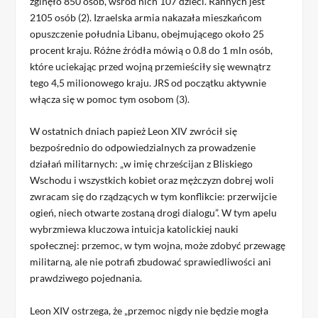
zginęło 850 osób, wśród nich 107 dzieci. Rannych jest
2105 osób (2). Izraelska armia nakazała mieszkańcom
opuszczenie południa Libanu, obejmującego około 25
procent kraju. Różne źródła mówią o 0.8 do 1 mln osób,
które uciekając przed wojną przemieściły się wewnątrz
tego 4,5 milionowego kraju. JRS od początku aktywnie
włącza się w pomoc tym osobom (3).
W ostatnich dniach papież Leon XIV zwrócił się
bezpośrednio do odpowiedzialnych za prowadzenie
działań militarnych: „w imię chrześcijan z Bliskiego
Wschodu i wszystkich kobiet oraz mężczyzn dobrej woli
zwracam się do rządzących w tym konflikcie: przerwijcie
ogień, niech otwarte zostaną drogi dialogu”. W tym apelu
wybrzmiewa kluczowa intuicja katolickiej nauki
społecznej: przemoc, w tym wojna, może zdobyć przewagę
militarną, ale nie potrafi zbudować sprawiedliwości ani
prawdziwego pojednania.
Leon XIV ostrzega, że „przemoc nigdy nie będzie mogła