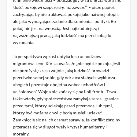
tchnienie wieczności – podczas gdy w stronę zła woła się:
‘dość’, pokojowi szepcze się: ‘na zawsze’” – pisze papież,
zachęcając, by nie traktować pokoju jako naiwnej utopii,
ale jako wymagające zadanie dla sumienia i polityki. Bo
pokój nie jest naiwnością. Jest najtrudniejszą i
najważniejszą pracą, jaką ludzkość ma przed sobą do
wykonania.
Ta perspektywa wprost dotyka losu uchodźców i
migrantów. Leon XIV zauważa, że „nie będzie pokoju, jeśli
nie położy się kresu wojnie, jaką ludzkość prowadzi
przeciwko samej sobie, gdy odrzuca słabych, wyklucza
ubogich i pozostaje obojętna wobec uchodźców i
uciśnionych”. Wojna nie kończy się na linii frontu. Trwa
także wtedy, gdy społeczeństwa zamykają serca i granice
przed tymi, którzy uciekają przed przemocą, lub tymi,
którzy być może za chwilę będą musieli uciekać.
Zamknięcie się na ich dramat sprawia, że konflikt zbrojny
przeradza się w długotrwały kryzys humanitarny i
moralny.