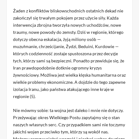
Żaden z konfliktów bliskowschodnich ostatnich dekad nie
zakończył się trwałym pokojem przez użycie siły. Każda
interwencja zbrojna tworzyła nowych uchodźców, nowe
traumy, nowe powody do zemsty. Dziś w regionie, którego
dotyczy obecna eskalacja, żyją miliony osób —
muzułmanie, chrześcijanie, Żydzi, Beduini, Kurdowie —
których codzienność zostaje spustoszona przez decyzje
tych, którzy sami są bezpieczni. Ponadto przewiduje się, że
Iran prawdopodobnie dotknie ogromny kryzys
żywnościowy. Możliwa jest wielka klęska humanitarna oraz
wielkie problemy ekonomiczne. A dojdzie do tego zapewne
izolacja Iranu, jako państwa atakującego inne kraje w
regionie (5).
Nie mówmy sobie: ta wojna jest daleko i mnie nie dotyczy.
Przeżywając okres Wielkiego Postu zapytajmy się o stan
naszych własnych serc. Czy przypadkiem sami nie toczymy
jakichś wojen przeciwko tym, którzy są wokół nas.
Możemy przezwyciężać wrogość i niechęć wobec drugiego