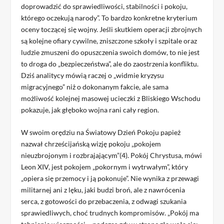
doprowadzić do sprawiedliwości, stabilności i pokoju,
którego oczekują narody”. To bardzo konkretne kryterium
oceny toczącej się wojny. Jeśli skutkiem operacji zbrojnych
są kolejne ofiary cywilne, zniszczone szkoły i szpitale oraz
ludzie zmuszeni do opuszczenia swoich domów, to nie jest
to droga do „bezpieczeństwa”, ale do zaostrzenia konfliktu.
Dziś analitycy mówią raczej o „widmie kryzysu
migracyjnego” niż o dokonanym fakcie, ale sama
możliwość kolejnej masowej ucieczki z Bliskiego Wschodu
pokazuje, jak głęboko wojna rani cały region.
W swoim orędziu na Światowy Dzień Pokoju papież
nazwał chrześcijańską wizję pokoju „pokojem
nieuzbrojonym i rozbrajającym”(4). Pokój Chrystusa, mówi
Leon XIV, jest pokojem „pokornym i wytrwałym”, który
„opiera się przemocy i ją pokonuje”. Nie wynika z przewagi
militarnej ani z lęku, jaki budzi broń, ale z nawrócenia
serca, z gotowości do przebaczenia, z odwagi szukania
sprawiedliwych, choć trudnych kompromisów. „Pokój ma