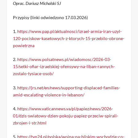
Oprac. Dariusz Michalski SJ
Przypisy (linki odwiedzono 17.03.2026)
1.
https://www.pap.pl/aktualnosci/izrael-armia-iran-uzyl-
120-pociskow-kasetowych-z-ktorych-15-przebilo-obrone-
powietrzna
2.
https://www.polsatnews.pl/wiadomosc/2026-03-
15/setki-ofiar-izraelskiej-ofensywy-na-liban-rannych-
zostalo-tysiace-osob/
3.
https://jrs.net/en/news/supporting-displaced-families-
amid-escalating-violence-in-lebanon/
4.
https://www.vaticannews.va/pl/papiez/news/2026-
01/dzis-swiatowy-dzien-pokoju-papiez-przeciw-spirali-
zbrojen-i-str.html
5.
https://tvn24.pl/polska/wojna-na-bliskim-wschodzie-co-