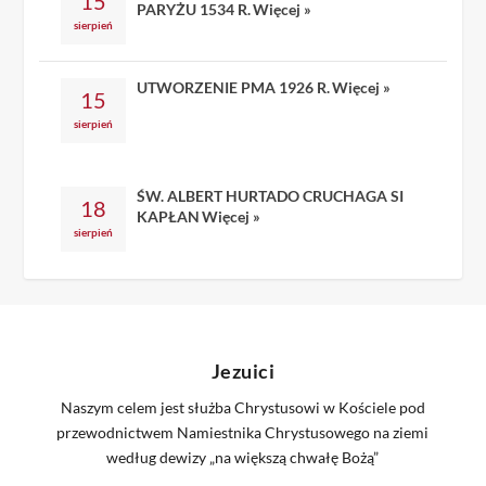
15
PARYŻU 1534 R.
Więcej »
sierpień
UTWORZENIE PMA 1926 R.
Więcej »
15
sierpień
ŚW. ALBERT HURTADO CRUCHAGA SI
18
KAPŁAN
Więcej »
sierpień
Jezuici
Naszym celem jest służba Chrystusowi w Kościele pod
przewodnictwem Namiestnika Chrystusowego na ziemi
według dewizy „na większą chwałę Bożą”