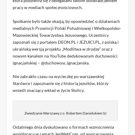
która podzieliła się z delegatami swoim doświadczeniem
pracy w mediach społecznościowych.
Spotkanie było także okazją, by opowiedzieć o działaniach
medialnych Prowincji Polski Południowej i Wielkopolsko-
Mazowieckiej Towarzystwa Jezusowego. Uczestnicy
zapoznali się z portalem DEON.PL i JEZUICI.PL, z polską i
ukraińską wersją projektu „Modlitwa w drodze” oraz z
nowym kanałem na YouTube dedykowanym duchowości
ignacjańskiej – @duchowosc.ignacjanska.
Nie zabrakło czasu na wycieczkę po warszawskiej
Starówce i zapoznanie się z historią jezuitów, którzy
wnieśli znaczący wkład w życie Stolicy.
Zwiedzanie Warszawy z o. Robertem Danielukiem SJ
Ostatniego dnia dyskutowano o formach wzmocnienia
współpracy w ramach JesWebCom, od wypracowania