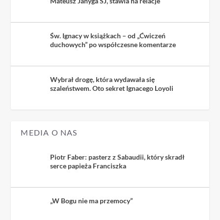
Mateusz Janyga SJ, stawia na relacje
Św. Ignacy w książkach – od „Ćwiczeń
duchowych” po współczesne komentarze
Wybrał drogę, która wydawała się
szaleństwem. Oto sekret Ignacego Loyoli
MEDIA O NAS
Piotr Faber: pasterz z Sabaudii, który skradł
serce papieża Franciszka
„W Bogu nie ma przemocy”