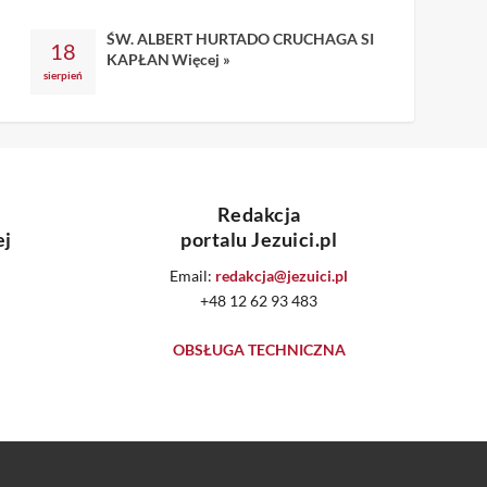
ŚW. ALBERT HURTADO CRUCHAGA SI
18
KAPŁAN
Więcej »
sierpień
Redakcja
ej
portalu Jezuici.pl
Email:
redakcja@jezuici.pl
+48 12 62 93 483
OBSŁUGA TECHNICZNA