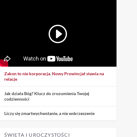
Zakon to nie korporacja. Nowy Prowincjał stawia na
relacje
Jak działa Bóg? Klucz do zrozumienia Twojej
codzienności
Liczy się zmartwychwstanie, a nie wskrzeszenie
ŚWIĘTA I UROCZYSTOŚCI