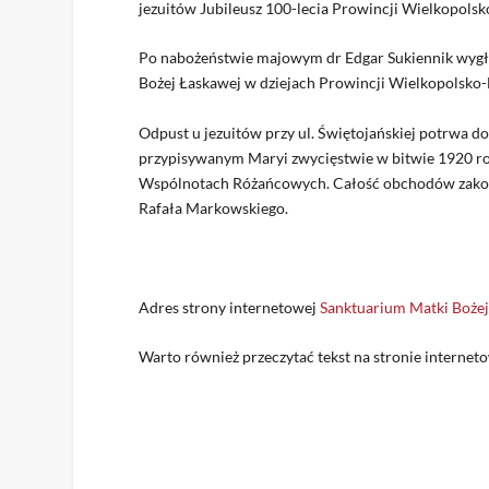
jezuitów Jubileusz 100-lecia Prowincji Wielkopol
Po nabożeństwie majowym dr Edgar Sukiennik wygło
Bożej Łaskawej w dziejach Prowincji Wielkopolsko
Odpust u jezuitów przy ul. Świętojańskiej potrwa d
przypisywanym Maryi zwycięstwie w bitwie 1920 rok
Wspólnotach Różańcowych. Całość obchodów zakoń
Rafała Markowskiego.
Adres strony internetowej
Sanktuarium Matki Bożej
Warto również przeczytać tekst na stronie internet