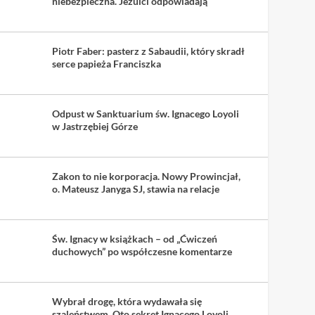
niebezpieczna. Jezuici odpowiadają
Piotr Faber: pasterz z Sabaudii, który skradł
serce papieża Franciszka
Odpust w Sanktuarium św. Ignacego Loyoli
w Jastrzębiej Górze
Zakon to nie korporacja. Nowy Prowincjał,
o. Mateusz Janyga SJ, stawia na relacje
Św. Ignacy w książkach – od „Ćwiczeń
duchowych” po współczesne komentarze
Wybrał drogę, która wydawała się
szaleństwem. Oto sekret Ignacego Loyoli