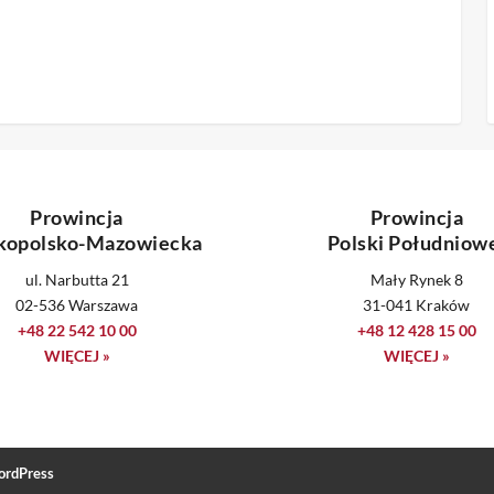
Prowincja
Prowincja
kopolsko-Mazowiecka
Polski Południow
ul. Narbutta 21
Mały Rynek 8
02-536 Warszawa
31-041 Kraków
+48 22 542 10 00
+48 12 428 15 00
WIĘCEJ »
WIĘCEJ »
rdPress