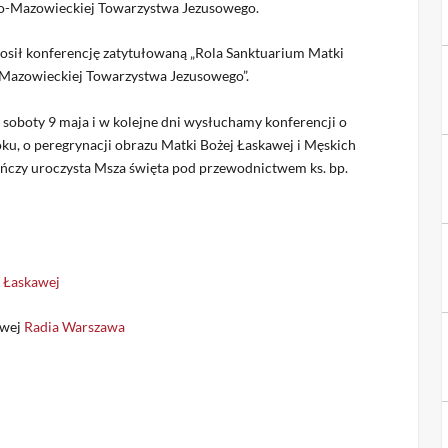
sko-Mazowieckiej Towarzystwa Jezusowego.
sił konferencję zatytułowaną „Rola Sanktuarium Matki
-Mazowieckiej Towarzystwa Jezusowego”.
o soboty 9 maja i w kolejne dni wysłuchamy konferencji o
u, o peregrynacji obrazu Matki Bożej Łaskawej i Męskich
czy uroczysta Msza święta pod przewodnictwem ks. bp.
 Łaskawej
owej
Radia Warszawa