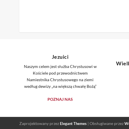
Jezuici
Wiel
Naszym celem jest służba Chrystusowi w
Kościele pod przewodnictwem
Namiestnika Chrystusowego na ziemi
według dewizy „na większą chwałę Bożą”
POZNAJ NAS
Zaprojektowany przez
| Obsługiwane przez
Elegant Themes
Wo