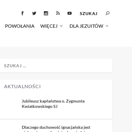
POWOŁANIA
WIĘCEJ
DLA JEZUITÓW
AKTUALNOŚCI
Jubileusz kapłaństwa o. Zygmunta
Kwiatkowskiego SJ
Dlaczego duchowość ignacjańska jest