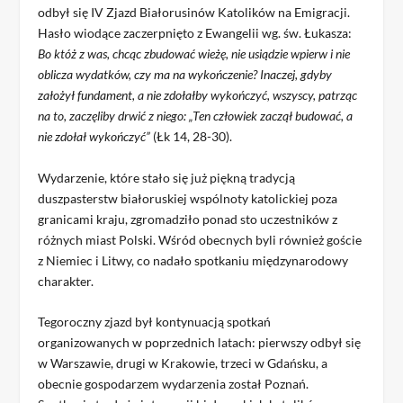
odbył się IV Zjazd Białorusinów Katolików na Emigracji.
Hasło wiodące zaczerpnięto z Ewangelii wg. św. Łukasza:
Bo któż z was, chcąc zbudować wieżę, nie usiądzie wpierw i nie
oblicza wydatków, czy ma na wykończenie? Inaczej, gdyby
założył fundament, a nie zdołałby wykończyć, wszyscy, patrząc
na to, zaczęliby drwić z niego: „Ten człowiek zaczął budować, a
nie zdołał wykończyć”
(Łk 14, 28-30).
Wydarzenie, które stało się już piękną tradycją
duszpasterstw białoruskiej wspólnoty katolickiej poza
granicami kraju, zgromadziło ponad sto uczestników z
różnych miast Polski. Wśród obecnych byli również goście
z Niemiec i Litwy, co nadało spotkaniu międzynarodowy
charakter.
Tegoroczny zjazd był kontynuacją spotkań
organizowanych w poprzednich latach: pierwszy odbył się
w Warszawie, drugi w Krakowie, trzeci w Gdańsku, a
obecnie gospodarzem wydarzenia został Poznań.