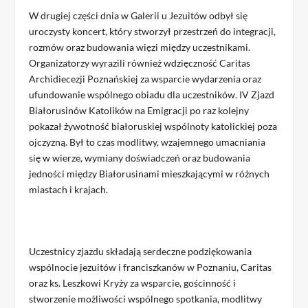
W drugiej części dnia w Galerii u Jezuitów odbył się
uroczysty koncert, który stworzył przestrzeń do integracji,
rozmów oraz budowania więzi między uczestnikami.
Organizatorzy wyrazili również wdzięczność Caritas
Archidiecezji Poznańskiej za wsparcie wydarzenia oraz
ufundowanie wspólnego obiadu dla uczestników. IV Zjazd
Białorusinów Katolików na Emigracji po raz kolejny
pokazał żywotność białoruskiej wspólnoty katolickiej poza
ojczyzną. Był to czas modlitwy, wzajemnego umacniania
się w wierze, wymiany doświadczeń oraz budowania
jedności między Białorusinami mieszkającymi w różnych
miastach i krajach.
Uczestnicy zjazdu składają serdeczne podziękowania
wspólnocie jezuitów i franciszkanów w Poznaniu, Caritas
oraz ks. Leszkowi Kryży za wsparcie, gościnność i
stworzenie możliwości wspólnego spotkania, modlitwy