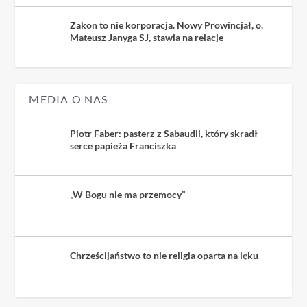
Zakon to nie korporacja. Nowy Prowincjał, o.
Mateusz Janyga SJ, stawia na relacje
MEDIA O NAS
Piotr Faber: pasterz z Sabaudii, który skradł
serce papieża Franciszka
„W Bogu nie ma przemocy”
Chrześcijaństwo to nie religia oparta na lęku