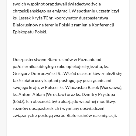
swoich wspólnot oraz dawali świadectwo życia
chrześcijańskiego na emigracji. W spotkaniu uczestniczył
ks. Leszek Kryża TChr, koordynator duszpasterstwa
Białorusinów na terenie Polski z ramienia Konferencji
Episkopatu Polski.
Duszpasterstwem Białorusinów w Poznaniu od
października ubiegłego roku opiekuje się jezuita, ks.
Grzegorz Dobroczyński SJ. Wśród uczestników znaleźli się
także białoruscy kapłani posługujący poza granicami
swojego kraju, w Polsce: ks. Wiaczasłau Barok (Warszawa),
ks. Antoni Ablam (Wrocław) oraz ks. Dzmitry Prystupa
(Łódź). Ich obecność była okazją do wspólnej modlitwy,
rozmów duszpasterskich i wymiany doświadczeń
związanych z posługą wśród Białorusinów na emigracji.