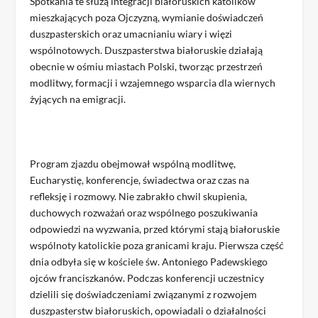
Spotkania te służą integracji białoruskich katolików
mieszkających poza Ojczyzną, wymianie doświadczeń
duszpasterskich oraz umacnianiu wiary i więzi
wspólnotowych. Duszpasterstwa białoruskie działają
obecnie w ośmiu miastach Polski, tworząc przestrzeń
modlitwy, formacji i wzajemnego wsparcia dla wiernych
żyjących na emigracji.
Program zjazdu obejmował wspólną modlitwę,
Eucharystię, konferencje, świadectwa oraz czas na
refleksję i rozmowy. Nie zabrakło chwil skupienia,
duchowych rozważań oraz wspólnego poszukiwania
odpowiedzi na wyzwania, przed którymi stają białoruskie
wspólnoty katolickie poza granicami kraju. Pierwsza część
dnia odbyła się w kościele św. Antoniego Padewskiego
ojców franciszkanów. Podczas konferencji uczestnicy
dzielili się doświadczeniami związanymi z rozwojem
duszpasterstw białoruskich, opowiadali o działalności