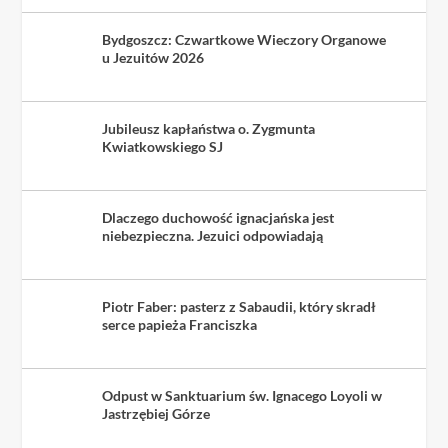
Bydgoszcz: Czwartkowe Wieczory Organowe
u Jezuitów 2026
Jubileusz kapłaństwa o. Zygmunta
Kwiatkowskiego SJ
Dlaczego duchowość ignacjańska jest
niebezpieczna. Jezuici odpowiadają
Piotr Faber: pasterz z Sabaudii, który skradł
serce papieża Franciszka
Odpust w Sanktuarium św. Ignacego Loyoli w
Jastrzębiej Górze