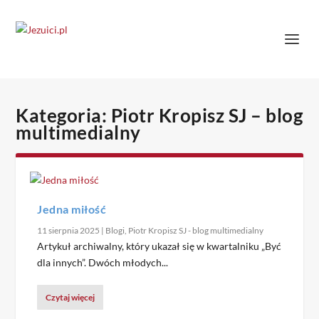
Kategoria:
Piotr Kropisz SJ – blog
multimedialny
Jedna miłość
11 sierpnia 2025
|
Blogi
,
Piotr Kropisz SJ - blog multimedialny
Artykuł archiwalny, który ukazał się w kwartalniku „Być
dla innych”. Dwóch młodych...
Czytaj więcej