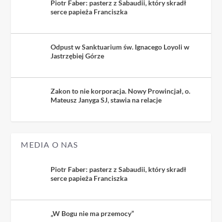
Piotr Faber: pasterz z Sabaudii, który skradł
serce papieża Franciszka
Odpust w Sanktuarium św. Ignacego Loyoli w
Jastrzębiej Górze
Zakon to nie korporacja. Nowy Prowincjał, o.
Mateusz Janyga SJ, stawia na relacje
MEDIA O NAS
Piotr Faber: pasterz z Sabaudii, który skradł
serce papieża Franciszka
„W Bogu nie ma przemocy”