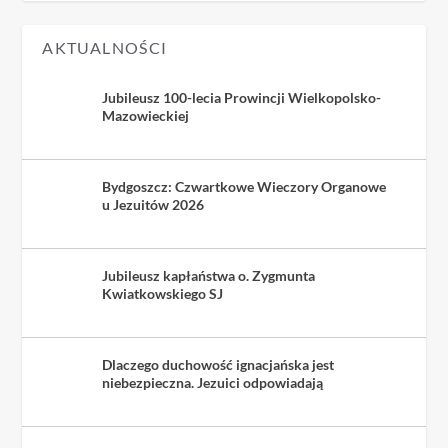
AKTUALNOŚCI
Jubileusz 100-lecia Prowincji Wielkopolsko-
Mazowieckiej
Bydgoszcz: Czwartkowe Wieczory Organowe
u Jezuitów 2026
Jubileusz kapłaństwa o. Zygmunta
Kwiatkowskiego SJ
Dlaczego duchowość ignacjańska jest
niebezpieczna. Jezuici odpowiadają