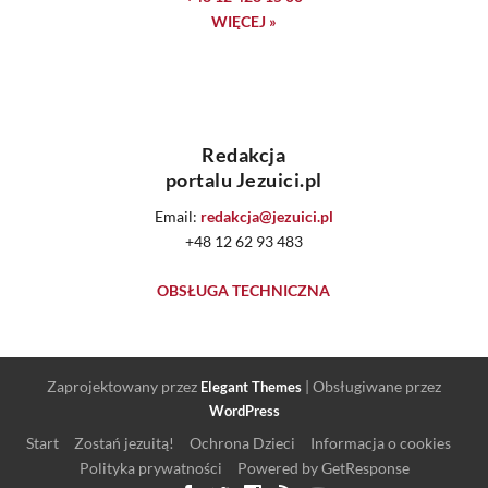
WIĘCEJ »
Redakcja
portalu Jezuici.pl
Email:
redakcja@jezuici.pl
+48 12 62 93 483
OBSŁUGA TECHNICZNA
Zaprojektowany przez
| Obsługiwane przez
Elegant Themes
WordPress
Start
Zostań jezuitą!
Ochrona Dzieci
Informacja o cookies
Polityka prywatności
Powered by GetResponse