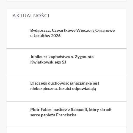
AKTUALNOŚCI
Bydgoszcz: Czwartkowe Wieczory Organowe
u Jezuitów 2026
Jubileusz kapłaństwa o. Zygmunta
Kwiatkowskiego SJ
Dlaczego duchowość ignacjańska jest
niebezpieczna. Jezuici odpowiadają
Piotr Faber: pasterz z Sabaudii, który skradł
serce papieża Franciszka