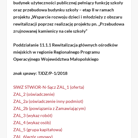
budynek użyteczności publicznej pełniący funkcję szkoły
oraz przebudowa budynku szkoły
– etap II w ramach
projektu „
Wsparcie rozwoju dzieci i młodzieży z obszaru
rewitalizacji poprzez realizację projektu pn. „Przebudowa
zrujnowanej kamienicy na cele szkoły”
Poddziałanie 11.1.1 Rewitalizacja głównych ośrodków
miejskich w regionie Regionalnego Programu
Operacyjnego Województwa Małopolskiego
znak sprawy
: TJDZ/P-1/2018
SIWZ
STWiOR-N-Sącz
ZAL_1 (oferta)
ZAL_2 (oświadczenie)
ZAL_2a (oświadczenie inny podmiot)
ZAL_2b (powiązania z Zamawiającym)
ZAL_3 (wykaz robót)
ZAL_4 (wykaz osób)
ZAL_5 (grupa kapitałowa)
ZAL_6(wzór umowy)