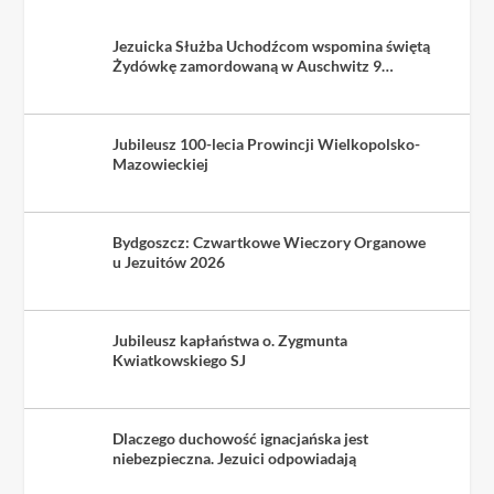
Jezuicka Służba Uchodźcom wspomina świętą
Żydówkę zamordowaną w Auschwitz 9
sierpnia 1942
Jubileusz 100-lecia Prowincji Wielkopolsko-
Mazowieckiej
Bydgoszcz: Czwartkowe Wieczory Organowe
u Jezuitów 2026
Jubileusz kapłaństwa o. Zygmunta
Kwiatkowskiego SJ
Dlaczego duchowość ignacjańska jest
niebezpieczna. Jezuici odpowiadają