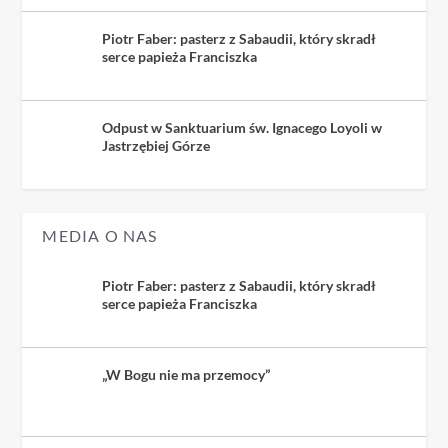
Piotr Faber: pasterz z Sabaudii, który skradł
serce papieża Franciszka
Odpust w Sanktuarium św. Ignacego Loyoli w
Jastrzębiej Górze
MEDIA O NAS
Piotr Faber: pasterz z Sabaudii, który skradł
serce papieża Franciszka
„W Bogu nie ma przemocy”