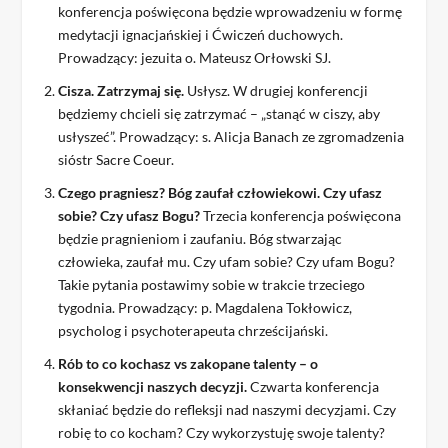
konferencja poświęcona będzie wprowadzeniu w formę
medytacji ignacjańskiej i Ćwiczeń duchowych.
Prowadzący: jezuita o. Mateusz Orłowski SJ.
Cisza. Zatrzymaj się.
Usłysz. W drugiej konferencji
będziemy chcieli się zatrzymać – „stanąć w ciszy, aby
usłyszeć”. Prowadzący: s. Alicja Banach ze zgromadzenia
sióstr Sacre Coeur.
Czego pragniesz? Bóg zaufał człowiekowi. Czy ufasz
sobie? Czy ufasz Bogu?
Trzecia konferencja poświęcona
będzie pragnieniom i zaufaniu. Bóg stwarzając
człowieka, zaufał mu. Czy ufam sobie? Czy ufam Bogu?
Takie pytania postawimy sobie w trakcie trzeciego
tygodnia. Prowadzący: p. Magdalena Tokłowicz,
psycholog i psychoterapeuta chrześcijański.
Rób to co kochasz vs zakopane talenty – o
konsekwencji naszych decyzji.
Czwarta konferencja
skłaniać będzie do refleksji nad naszymi decyzjami. Czy
robię to co kocham? Czy wykorzystuję swoje talenty?