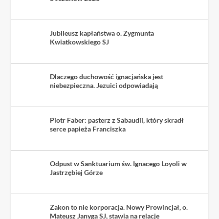
Jubileusz kapłaństwa o. Zygmunta
Kwiatkowskiego SJ
Dlaczego duchowość ignacjańska jest
niebezpieczna. Jezuici odpowiadają
Piotr Faber: pasterz z Sabaudii, który skradł
serce papieża Franciszka
Odpust w Sanktuarium św. Ignacego Loyoli w
Jastrzębiej Górze
Zakon to nie korporacja. Nowy Prowincjał, o.
Mateusz Janyga SJ, stawia na relacje