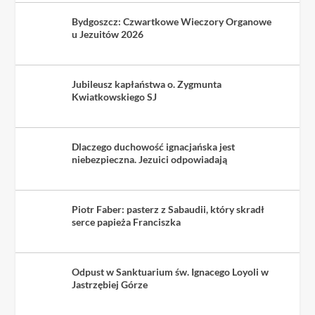
Bydgoszcz: Czwartkowe Wieczory Organowe
u Jezuitów 2026
Jubileusz kapłaństwa o. Zygmunta
Kwiatkowskiego SJ
Dlaczego duchowość ignacjańska jest
niebezpieczna. Jezuici odpowiadają
Piotr Faber: pasterz z Sabaudii, który skradł
serce papieża Franciszka
Odpust w Sanktuarium św. Ignacego Loyoli w
Jastrzębiej Górze