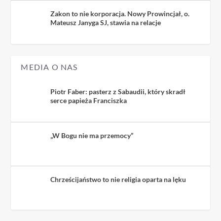
Zakon to nie korporacja. Nowy Prowincjał, o.
Mateusz Janyga SJ, stawia na relacje
MEDIA O NAS
Piotr Faber: pasterz z Sabaudii, który skradł
serce papieża Franciszka
„W Bogu nie ma przemocy”
Chrześcijaństwo to nie religia oparta na lęku