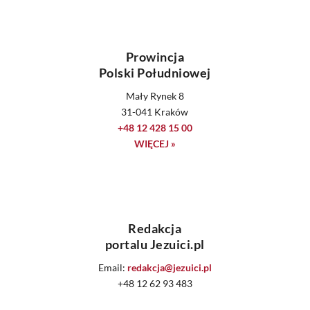
Prowincja
Polski Południowej
Mały Rynek 8
31-041 Kraków
+48 12 428 15 00
WIĘCEJ »
Redakcja
portalu Jezuici.pl
Email:
redakcja@jezuici.pl
+48 12 62 93 483