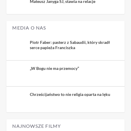
Mateusz Janyga SJ, stawia na relacje
MEDIA O NAS
Piotr Faber: pasterz z Sabaudii, który skradł
serce papieża Franciszka
„W Bogu nie ma przemocy”
Chrześcijaństwo to nie religia oparta na lęku
NAJNOWSZE FILMY