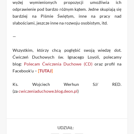
wyżej wymienionych propozycji umożliwia ich
odprawienie pod bardzo różnym kątem. Jedne skupiają się
bardziej na Piśmie Świętym, inne na pracy nad
słabościami, jeszcze inne na rozwoju osobistym, itd.
—
Wszystkim, którzy chcą pogłębić swoją wiedzę dot.
Ćwiczeń Duchowych św. Ignacego Loyoli, polecamy
blog:
Polecam Ćwiczenia Duchowe (CD)
oraz profil na
Facebook’u –
[
TUTAJ
]
Ks. Wojciech Werhun SJ/ RED.
(za
cwiczeniaduchowe.blog.deon.pl
)
UDZIAŁ: