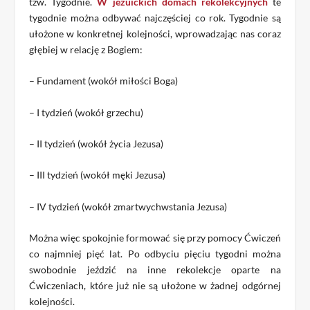
tzw. Tygodnie.
W jezuickich domach rekolekcyjnych
te
tygodnie można odbywać najczęściej co rok. Tygodnie są
ułożone w konkretnej kolejności, wprowadzając nas coraz
głębiej w relację z Bogiem:
– Fundament (wokół miłości Boga)
– I tydzień (wokół grzechu)
– II tydzień (wokół życia Jezusa)
– III tydzień (wokół męki Jezusa)
– IV tydzień (wokół zmartwychwstania Jezusa)
Można więc spokojnie formować się przy pomocy Ćwiczeń
co najmniej pięć lat. Po odbyciu pięciu tygodni można
swobodnie jeździć na inne rekolekcje oparte na
Ćwiczeniach, które już nie są ułożone w żadnej odgórnej
kolejności.