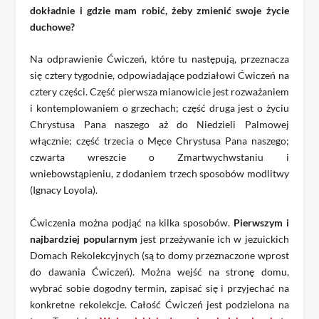
dokładnie i gdzie mam robić, żeby zmienić swoje życie
duchowe?
Na odprawienie Ćwiczeń, które tu następują, przeznacza
się cztery tygodnie, odpowiadające podziałowi Ćwiczeń na
cztery części. Część pierwsza mianowicie jest rozważaniem
i kontemplowaniem o grzechach; część druga jest o życiu
Chrystusa Pana naszego aż do Niedzieli Palmowej
włącznie; część trzecia o Męce Chrystusa Pana naszego;
czwarta wreszcie o Zmartwychwstaniu i
wniebowstąpieniu, z dodaniem trzech sposobów modlitwy
(Ignacy Loyola).
Ćwiczenia można podjąć na kilka sposobów.
Pierwszym i
najbardziej popularnym
jest przeżywanie ich w jezuickich
Domach Rekolekcyjnych (są to domy przeznaczone wprost
do dawania Ćwiczeń). Można wejść na stronę domu,
wybrać sobie dogodny termin, zapisać się i przyjechać na
konkretne rekolekcje. Całość Ćwiczeń jest podzielona na