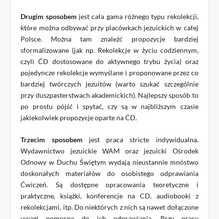
Drugim sposobem
jest cała gama różnego typu rekolekcji,
które można odbywać przy placówkach jezuickich w całej
Polsce. Można tam znaleźć propozycje bardziej
sformalizowane (jak np. Rekolekcje w życiu codziennym,
czyli ĆD dostosowane do aktywnego trybu życia) oraz
pojedyncze rekolekcje wymyślane i proponowane przez co
bardziej twórczych jezuitów (warto szukać szczególnie
przy duszpasterstwach akademickich). Najlepszy sposób to
po prostu pójść i spytać, czy są w najbliższym czasie
jakiekolwiek propozycje oparte na ĆD.
Trzecim sposobem
jest praca stricte indywidualna.
Wydawnictwo jezuickie WAM oraz jezuicki Ośrodek
Odnowy w Duchu Świętym wydają nieustannie mnóstwo
doskonałych materiałów do osobistego odprawiania
Ćwiczeń. Są dostępne opracowania teoretyczne i
praktyczne, książki, konferencje na CD, audiobooki z
rekolekcjami, itp. Do niektórych z nich są nawet dołączone
uwagi pomocne do ich odprawiania. Przy pracy