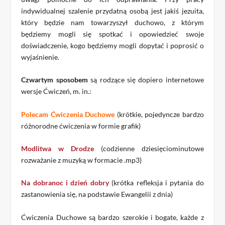
indywidualnej szalenie przydatną osobą jest jakiś jezuita,
który będzie nam towarzyszył duchowo, z którym
będziemy mogli się spotkać i opowiedzieć swoje
doświadczenie, kogo będziemy mogli dopytać i poprosić o
wyjaśnienie.
Czwartym sposobem
są rodzące się dopiero internetowe
wersje Ćwiczeń, m. in.:
Polecam Ćwiczenia Duchowe
(krótkie, pojedyncze bardzo
różnorodne ćwiczenia w formie grafik)
Modlitwa w Drodze
(codzienne dziesięciominutowe
rozważanie z muzyką w formacie .mp3)
Na dobranoc i dzień dobry
(krótka refleksja i pytania do
zastanowienia się, na podstawie Ewangelii z dnia)
Ćwiczenia Duchowe są bardzo szerokie i bogate, każde z