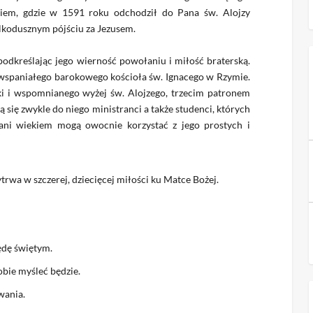
iem, gdzie w 1591 roku odchodził do Pana św. Alojzy
lkodusznym pójściu za Jezusem.
podkreślając jego wierność powołaniu i miłość braterską.
 wspaniałego barokowego kościoła św. Ignacego w Rzymie.
ki i wspomnianego wyżej św. Alojzego, trzecim patronem
 się zwykle do niego ministranci a także studenci, których
ani wiekiem mogą owocnie korzystać z jego prostych i
rwa w szczerej, dziecięcej miłości ku Matce Bożej.
będę świętym.
obie myśleć będzie.
wania.