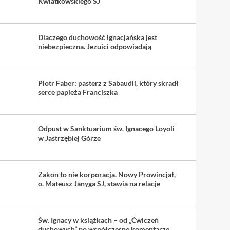
Kwiatkowskiego SJ
Dlaczego duchowość ignacjańska jest
niebezpieczna. Jezuici odpowiadają
Piotr Faber: pasterz z Sabaudii, który skradł
serce papieża Franciszka
Odpust w Sanktuarium św. Ignacego Loyoli
w Jastrzębiej Górze
Zakon to nie korporacja. Nowy Prowincjał,
o. Mateusz Janyga SJ, stawia na relacje
Św. Ignacy w książkach – od „Ćwiczeń
duchowych” po współczesne komentarze