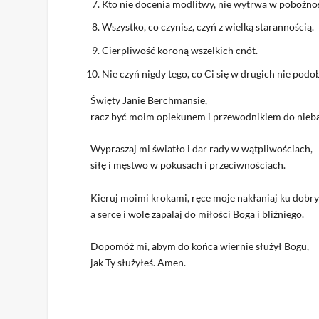
Kto nie docenia modlitwy, nie wytrwa w pobożnoś
Wszystko, co czynisz, czyń z wielką starannością.
Cierpliwość koroną wszelkich cnót.
Nie czyń nigdy tego, co Ci się w drugich nie podob
Święty Janie Berchmansie,
racz być moim opiekunem i przewodnikiem do nieba
Wypraszaj mi światło i dar rady w wątpliwościach,
siłę i męstwo w pokusach i przeciwnościach.
Kieruj moimi krokami, ręce moje nakłaniaj ku dob
a serce i wolę zapalaj do miłości Boga i bliźniego.
Dopomóż mi, abym do końca wiernie służył Bogu,
jak Ty służyłeś. Amen.