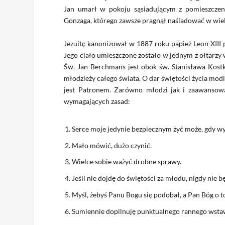
Jan umarł w pokoju sąsiadującym z pomieszczen
Gonzaga, którego zawsze pragnął naśladować w wie
Jezuitę kanonizował w 1887 roku papież Leon XIII 
Jego ciało umieszczone zostało w jednym z ołtarzy
Św. Jan Berchmans jest obok św. Stanisława Kost
młodzieży całego świata. O dar świętości życia modlą
jest Patronem. Zarówno młodzi jak i zaawansow
wymagających zasad:
Serce moje jedynie bezpiecznym żyć może, gdy wyt
Mało mówić, dużo czynić.
Wielce sobie ważyć drobne sprawy.
Jeśli nie dojdę do świętości za młodu, nigdy nie 
Myśl, żebyś Panu Bogu się podobał, a Pan Bóg o t
Sumiennie dopilnuję punktualnego rannego wsta