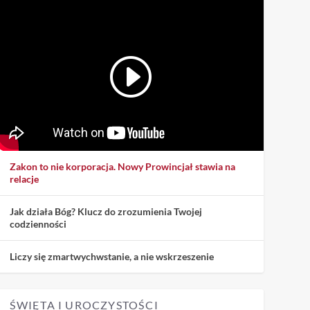
Zakon to nie korporacja. Nowy Prowincjał stawia na
relacje
Jak działa Bóg? Klucz do zrozumienia Twojej
codzienności
Liczy się zmartwychwstanie, a nie wskrzeszenie
ŚWIĘTA I UROCZYSTOŚCI