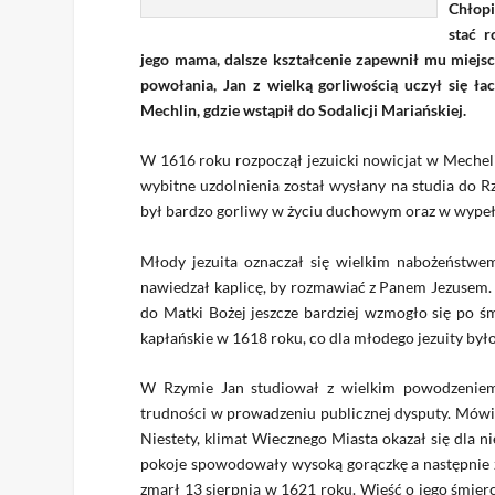
Chłopi
stać r
jego mama, dalsze kształcenie zapewnił mu miejs
powołania, Jan z wielką gorliwością uczył się 
Mechlin, gdzie wstąpił do Sodalicji Mariańskiej.
W 1616 roku rozpoczął jezuicki nowicjat w Mechelin
wybitne uzdolnienia został wysłany na studia do 
był bardzo gorliwy w życiu duchowym oraz w wype
Młody jezuita oznaczał się wielkim nabożeństwe
nawiedzał kaplicę, by rozmawiać z Panem Jezusem. 
do Matki Bożej jeszcze bardziej wzmogło się po ś
kapłańskie w 1618 roku, co dla młodego jezuity był
W Rzymie Jan studiował z wielkim powodzeniem fi
trudności w prowadzeniu publicznej dysputy. Mówił
Niestety, klimat Wiecznego Miasta okazał się dla n
pokoje spowodowały wysoką gorączkę a następnie za
zmarł 13 sierpnia w 1621 roku. Wieść o jego śmierc