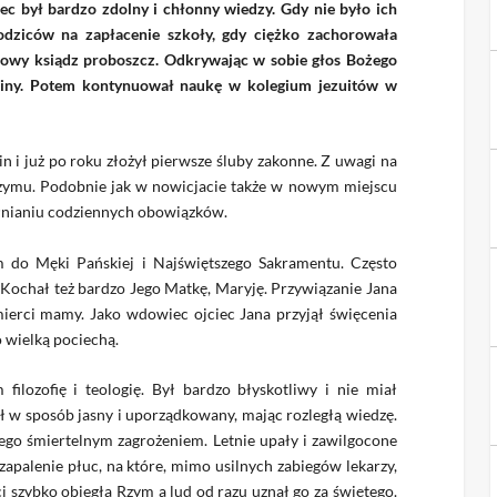
ec był bardzo zdolny i chłonny wiedzy. Gdy nie było ich
odziców na zapłacenie szkoły, gdy ciężko zachorowała
cowy ksiądz proboszcz. Odkrywając w sobie głos Bożego
łaciny. Potem kontynuował naukę w kolegium jezuitów w
 i już po roku złożył pierwsze śluby zakonne. Z uwagi na
Rzymu. Podobnie jak w nowicjacie także w nowym miejscu
łnianiu codziennych obowiązków.
m do Męki Pańskiej i Najświętszego Sakramentu. Często
Kochał też bardzo Jego Matkę, Maryję. Przywiązanie Jana
mierci mamy. Jako wdowiec ojciec Jana przyjął święcenia
o wielką pociechą.
lozofię i teologię. Był bardzo błyskotliwy i nie miał
 w sposób jasny i uporządkowany, mając rozległą wiedzę.
iego śmiertelnym zagrożeniem. Letnie upały i zawilgocone
palenie płuc, na które, mimo usilnych zabiegów lekarzy,
i szybko obiegła Rzym a lud od razu uznał go za świętego.