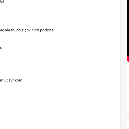
ci.
a; ale to, co się w nich podoba.
.
rym uczynkom,