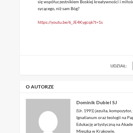
się współuczestnikiem Boskiej kreatywności i miłości
sycącego, niż sam Bóg?
https://youtu.be/6_JE4Kygcqk?t=1s
UDZIAŁ:
O AUTORZE
Dominik Dubiel SJ
(Ur. 1991) jezuita, kompozytor,
Ignatianum oraz teologii na P
Edukację artystyczną na Akad
Mieszka w Krakowie.