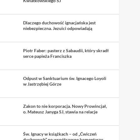
Kwiatkowskiego SJ
Dlaczego duchowość ignacjańska jest
niebezpieczna. Jezuici odpowiadają
Piotr Faber: pasterz z Sabaudii, który skradł
serce papieża Franciszka
Odpust w Sanktuarium św. Ignacego Loyoli
w Jastrzębiej Górze
Zakon to nie korporacja. Nowy Prowincjał,
o. Mateusz Janyga SJ, stawia na relacje
Św. Ignacy w książkach – od „Ćwiczeń
duchowych” po współczesne komentarze