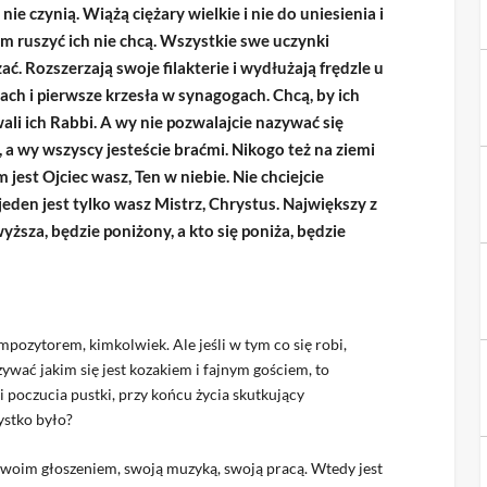
ie czynią. Wiążą ciężary wielkie i nie do uniesienia i
em ruszyć ich nie chcą. Wszystkie swe uczynki
ać. Rozszerzają swoje filakterie i wydłużają frędzle u
ach i pierwsze krzesła w synagogach. Chcą, by ich
li ich Rabbi. A wy nie pozwalajcie nazywać się
 a wy wszyscy jesteście braćmi. Nikogo też na ziemi
est Ojciec wasz, Ten w niebie. Nie chciejcie
eden jest tylko wasz Mistrz, Chrystus. Największy z
ższa, będzie poniżony, a kto się poniża, będzie
ozytorem, kimkolwiek. Ale jeśli w tym co się robi,
zywać jakim się jest kozakiem i fajnym gościem, to
poczucia pustki, przy końcu życia skutkujący
ystko było?
 swoim głoszeniem, swoją muzyką, swoją pracą. Wtedy jest