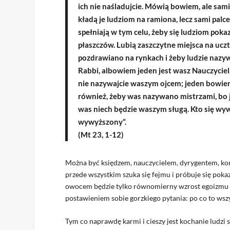
ich nie naśladujcie. Mówią bowiem, ale sami n
kładą je ludziom na ramiona, lecz sami palc
spełniają w tym celu, żeby się ludziom pokaz
płaszczów. Lubią zaszczytne miejsca na uczt
pozdrawiano na rynkach i żeby ludzie nazywa
Rabbi, albowiem jeden jest wasz Nauczyciel,
nie nazywajcie waszym ojcem; jeden bowiem j
również, żeby was nazywano mistrzami, bo j
was niech będzie waszym sługą. Kto się wywy
wywyższony”.
(Mt 23, 1-12)
Można być księdzem, nauczycielem, dyrygentem, komp
przede wszystkim szuka się fejmu i próbuje się poka
owocem będzie tylko równomierny wzrost egoizmu i 
postawieniem sobie gorzkiego pytania: po co to wsz
Tym co naprawdę karmi i cieszy jest kochanie ludzi