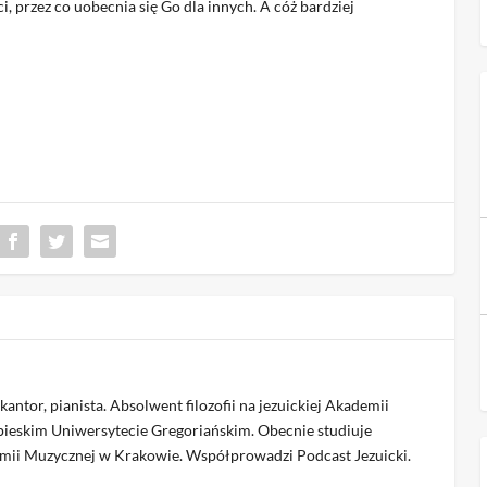
, przez co uobecnia się Go dla innych. A cóż bardziej
 kantor, pianista. Absolwent filozofii na jezuickiej Akademii
apieskim Uniwersytecie Gregoriańskim. Obecnie studiuje
emii Muzycznej w Krakowie. Współprowadzi Podcast Jezuicki.