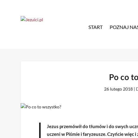
START
POZNAJ NA
Po co t
26 lutego 2018
|
D
Jezus przemówił do tłumów i do swych uczn
uczeni w Piśmie i faryzeusze. Czyńcie więc 