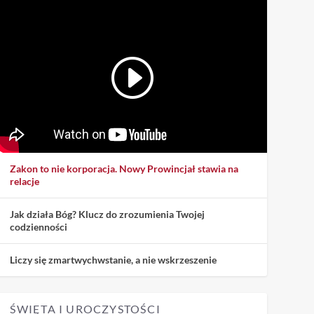
Zakon to nie korporacja. Nowy Prowincjał stawia na
relacje
Jak działa Bóg? Klucz do zrozumienia Twojej
codzienności
Liczy się zmartwychwstanie, a nie wskrzeszenie
ŚWIĘTA I UROCZYSTOŚCI