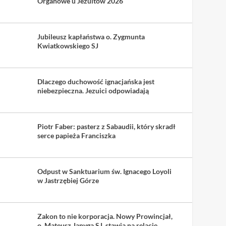
Organowe u Jezuitów 2026
Jubileusz kapłaństwa o. Zygmunta
Kwiatkowskiego SJ
Dlaczego duchowość ignacjańska jest
niebezpieczna. Jezuici odpowiadają
Piotr Faber: pasterz z Sabaudii, który skradł
serce papieża Franciszka
Odpust w Sanktuarium św. Ignacego Loyoli
w Jastrzębiej Górze
Zakon to nie korporacja. Nowy Prowincjał,
o. Mateusz Janyga SJ, stawia na relacje