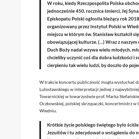
W roku, kiedy Rzeczpospolita Polska obchod
jednocześnie 450. rocznica śmierci, Jej Syna,
Episkopatu Polski ogłosiła bieżący rok 201
organizowany przez Instytut Polski w Wied
miejscu w którym św. Stanisław kształcił 
obowiązującej kulturze. (…) Wraz z naszym
Duch Boży nadal wzywa wielu młodych, młod
chcieliby uczynić coś dla dobra ludzkości i
cierpieniu tak wielu ludzi, by doszło do po
W trakcie koncertu publiczność mogła wysłuchać dz
Lutosławskiego w interpretacji jednej z najwybitni
Towarnickiej w towarzystwie prof. Marka Stefańskie
Oczkowskiej, polskiej skrzypaczki, koncertmistrz w
Wiedniu.
Krótkie życie polskiego świętego było ściś
Jezuitów i tu zdecydował o wstąpieniu do