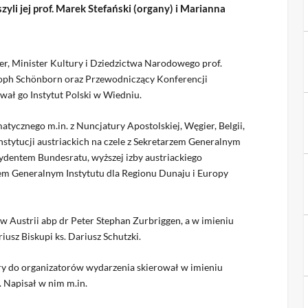
yli jej prof. Marek Stefański (organy) i Marianna
, Minister Kultury i Dziedzictwa Narodowego prof.
stoph Schönborn oraz Przewodniczący Konferencji
wał go Instytut Polski w Wiedniu.
tycznego m.in. z Nuncjatury Apostolskiej, Węgier, Belgii,
 instytucji austriackich na czele z Sekretarzem Generalnym
ydentem Bundesratu, wyższej izby austriackiego
em Generalnym Instytutu dla Regionu Dunaju i Europy
w Austrii abp dr Peter Stephan Zurbriggen, a w imieniu
usz Biskupi ks. Dariusz Schutzki.
óry do organizatorów wydarzenia skierował w imieniu
 Napisał w nim m.in.