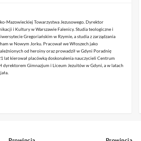
sko-Mazowieckiej Towarzystwa Jezusowego. Dyrektor
acji i Kultury w Warszawie Falenicy. Studia teologiczne i
iwersytecie Gregoriańskim w Rzymie, a studia z zarządzania
rdham w Nowym Jorku. Pracował we Włoszech jako
leżnionych od heroiny oraz prowadził w Gdyni Poradnię
 21 lat kierował placówką doskonalenia nauczycieli Centrum
ł dyrektorem Gimnazjum i Liceum Jezuitów w Gdyni, a w latach
ała.
Prowincja
Prowincja