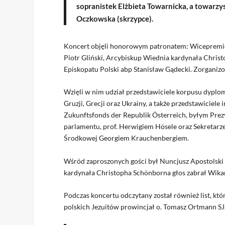
sopranistek Elżbieta Towarnicka, a towarzysz
Oczkowska (skrzypce).
Koncert objęli honorowym patronatem: Wicepremier
Piotr Gliński, Arcybiskup Wiednia kardynała Chri
Episkopatu Polski abp Stanisław Gądecki. Zorganizo
Wzięli w nim udział przedstawiciele korpusu dyploma
Gruzji, Grecji oraz Ukrainy, a także przedstawiciele
Zukunftsfonds der Republik Österreich, byłym Prez
parlamentu, prof. Herwigiem Hösele oraz Sekretarz
Środkowej Georgiem Krauchenbergiem.
Wśród zaproszonych gości był Nuncjusz Apostolski 
kardynała Christopha Schönborna głos zabrał Wikari
Podczas koncertu odczytany został również list, kt
polskich Jezuitów prowincjał o. Tomasz Ortmann SJ.