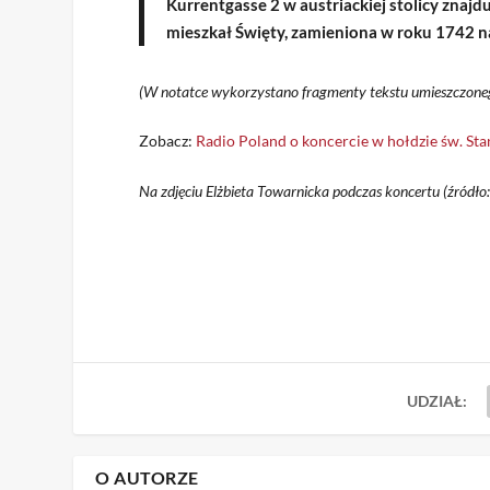
Kurrentgasse 2 w austriackiej stolicy znajd
mieszkał Święty, zamieniona w roku 1742 na
(W notatce wykorzystano fragmenty tekstu umieszczonego
Zobacz:
Radio Poland o koncercie w hołdzie św. St
Na zdjęciu Elżbieta Towarnicka podczas koncertu (źródło:
UDZIAŁ:
O AUTORZE