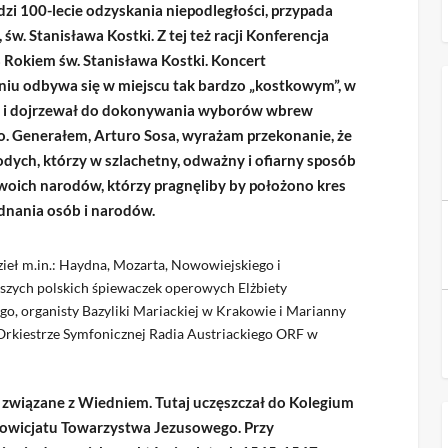
zi 100-lecie odzyskania niepodległości, przypada
 św. Stanisława Kostki. Z tej też racji Konferencja
8 Rokiem św. Stanisława Kostki. Koncert
niu odbywa się w miejscu tak bardzo „kostkowym”, w
się i dojrzewał do dokonywania wyborów wbrew
 o. Generałem, Arturo Sosa, wyrażam przekonanie, że
ych, którzy w szlachetny, odważny i ofiarny sposób
 swoich narodów, którzy pragnęliby by położono kres
jednania osób i narodów.
ieł m.in.: Haydna, Mozarta, Nowowiejskiego i
ejszych polskich śpiewaczek operowych Elżbiety
go, organisty Bazyliki Mariackiej w Krakowie i Marianny
 Orkiestrze Symfonicznej Radia Austriackiego ORF w
le związane z Wiedniem. Tutaj uczęszczał do Kolegium
 nowicjatu Towarzystwa Jezusowego. Przy