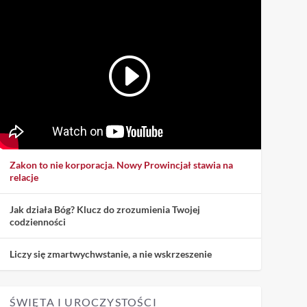
Zakon to nie korporacja. Nowy Prowincjał stawia na
relacje
Jak działa Bóg? Klucz do zrozumienia Twojej
codzienności
Liczy się zmartwychwstanie, a nie wskrzeszenie
ŚWIĘTA I UROCZYSTOŚCI